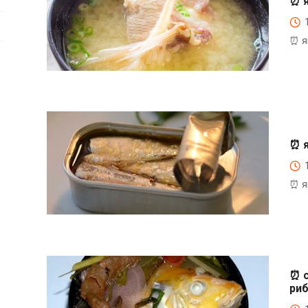
⏰ я
⏰ я
⏰Енциклопедія Coofood. Як економити час і гроші на
кухні. Практичний побут.
⏰ я
⏰ я
⏰Енциклопедія Coofood. Як економити час і гроші на
кухні. Практичний побут.
⏰ с
риб