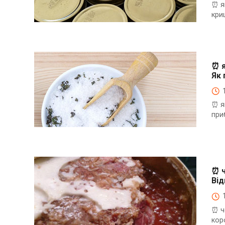
⏰ я
кри
⏰Енциклопедія Coofood. Як економити час і гроші на
кухні. Практичний побут.
⏰ я
Як 
⏰ я
при
⏰Енциклопедія Coofood. Як економити час і гроші на
кухні. Практичний побут.
⏰ ч
Від
⏰ ч
кор