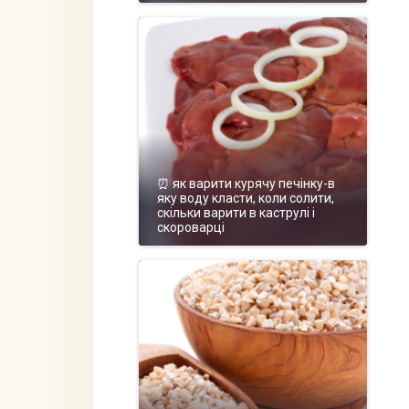
⏰ як варити курячу печінку-в
яку воду класти, коли солити,
скільки варити в каструлі і
скороварці