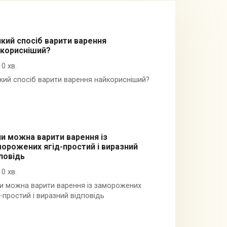
кий спосіб варити варення
йкорисніший?
10 хв.
кий спосіб варити варення найкорисніший?
и можна варити варення із
орожених ягід-простий і виразний
повідь
10 хв.
и можна варити варення із заморожених
д-простий і виразний відповідь