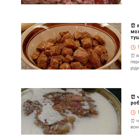
⏰Енциклопедія Coofood. Як економити час і гроші на
кухні. Практичний побут.
⏰ я
мож
туш
⏰ я
пер
рід
⏰Енциклопедія Coofood. Як економити час і гроші на
кухні. Практичний побут.
⏰ ч
роб
⏰ ч
вона