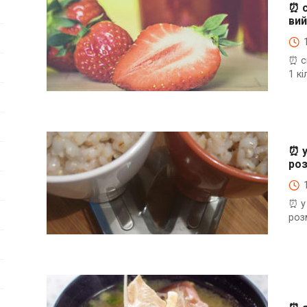
⏰ с
вий
⏰ с
1 к
⏰Енциклопедія Coofood. Як економити час і гроші на
кухні. Практичний побут.
⏰ у
роз
⏰ у
роз
⏰Енциклопедія Coofood. Як економити час і гроші на
кухні. Практичний побут.