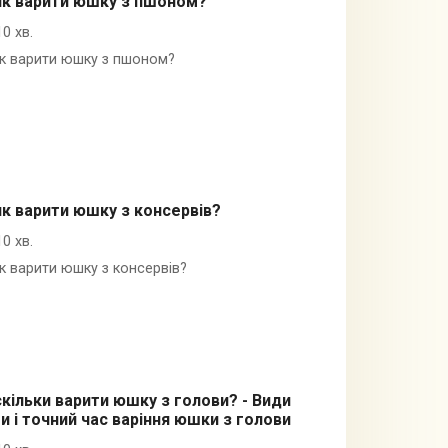
к варити юшку з пшоном?
10 хв.
к варити юшку з пшоном?
к варити юшку з консервів?
10 хв.
к варити юшку з консервів?
кільки варити юшку з голови? - Види
и і точний час варіння юшки з голови