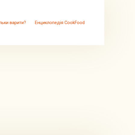
льки варити?
Енциклопедія CookFood