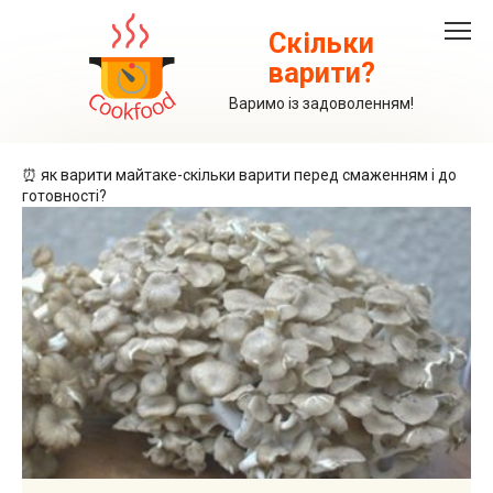
Перейти
до
Скільки
вмісту
варити?
Варимо із задоволенням!
⏰ як варити майтаке-скільки варити перед смаженням і до
готовності?