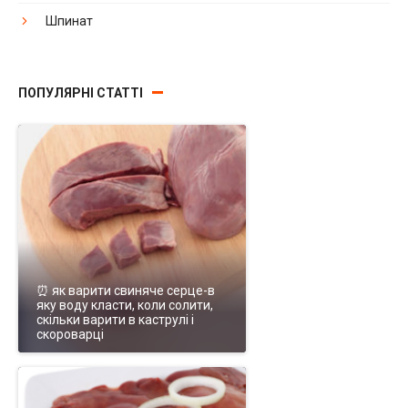
Шпинат
ПОПУЛЯРНІ СТАТТІ
⏰ як варити свиняче серце-в
яку воду класти, коли солити,
скільки варити в каструлі і
скороварці