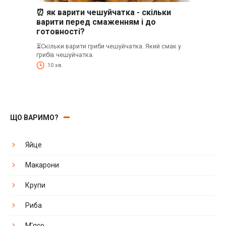
⏰ як варити чешуйчатка - скільки
варити перед смаженням і до
готовності?
⏳Скільки варити гриби чешуйчатка. Який смак у
грибів чешуйчатка.
10 хв.
ЩО ВАРИМО?
Яйце
Макарони
Крупи
Риба
М'ясо