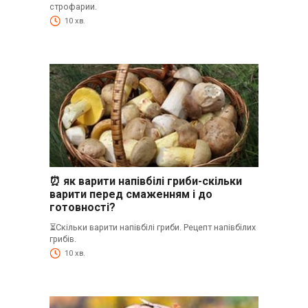
строфарии.
10 хв.
⏰ як варити напівбілі гриби-скільки
варити перед смаженням і до
готовності?
⏳Скільки варити напівбілі гриби. Рецепт напівбілих
грибів.
10 хв.