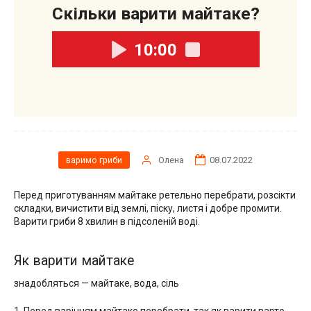
Скільки варити майтаке?
10:00
Олена
08.07.2022
варимо гриби
Перед приготуванням майтаке ретельно перебрати, розсікти
складки, вичистити від землі, піску, листя і добре промити.
Варити гриби 8 хвилин в підсоленій воді.
Як варити майтаке
знадобляться — майтаке, вода, сіль
1. Перед варінням майтаке перебрати, так як варити варто