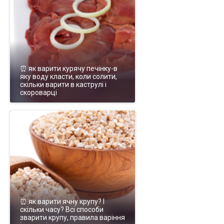
⏰ як варити курячу печінку-в
яку воду класти, коли солити,
скільки варити в каструлі і
скороварці
⏰ як варити ячну крупу? І
скільки часу? Всі способи
зварити крупу, правила варіння