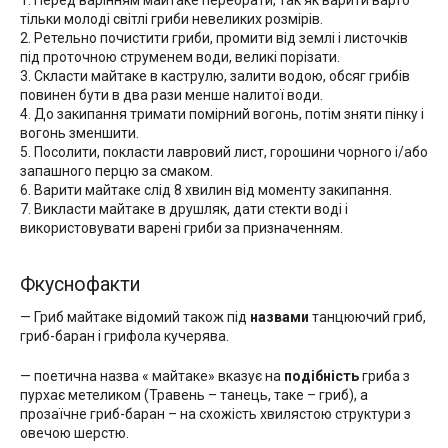
тільки молоді світлі гриби невеликих розмірів.
2. Ретельно почистити гриби, промити від землі і листочків
під проточною струменем води, великі порізати.
3. Скласти майтаке в каструлю, залити водою, обсяг грибів
повинен бути в два рази менше налитої води.
4. До закипання тримати помірний вогонь, потім зняти пінку і
вогонь зменшити.
5. Посолити, покласти лавровий лист, горошини чорного і/або
запашного перцю за смаком.
6. Варити майтаке слід 8 хвилин від моменту закипання.
7. Викласти майтаке в друшляк, дати стекти воді і
використовувати варені гриби за призначенням.
Фкуснофакти
— Гриб майтаке відомий також під
назвами
танцюючий гриб,
гриб-баран і грифола кучерява.
— поетична назва « майтаке» вказує на
подібність
гриба з
пурхає метеликом (Травень – танець, таке – гриб), а
прозаїчне гриб-баран – на схожість хвилястою структури з
овечою шерстю.