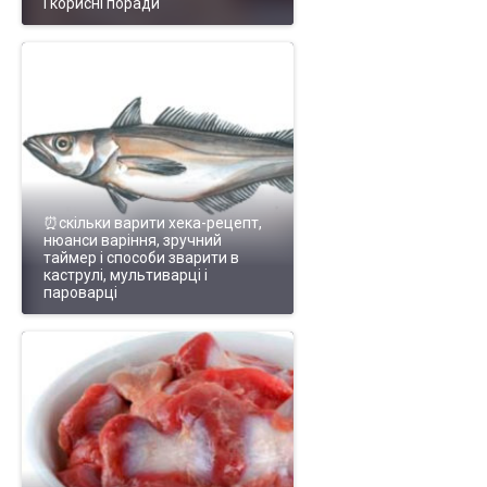
і корисні поради
⏰скільки варити хека-рецепт,
нюанси варіння, зручний
таймер і способи зварити в
каструлі, мультиварці і
пароварці