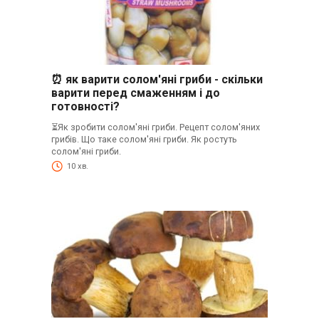
⏰ як варити солом'яні гриби - скільки
варити перед смаженням і до
готовності?
⏳Як зробити солом'яні гриби. Рецепт солом'яних
грибів. Що таке солом'яні гриби. Як ростуть
солом'яні гриби.
10 хв.