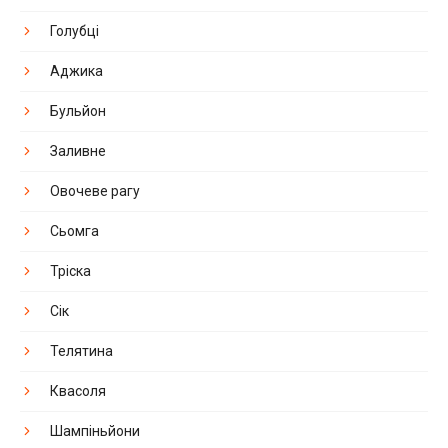
Голубці
Аджика
Бульйон
Заливне
Овочеве рагу
Сьомга
Тріска
Сік
Телятина
Квасоля
Шампіньйони