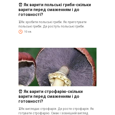
⏰ Як варити польські гриби-скільки
варити перед смаженням і до
готовності?
⏳Як зробити польські гриби. Як приготувати
польські гриби. Де ростуть польські гриби.
10 хв.
⏰ Як варити строфарію-скільки
варити перед смаженням і до
готовності?
⏳Як виглядає строфарія. Де росте строфарія. Як
готувати строфарію. Смак і зовнішній вигляд