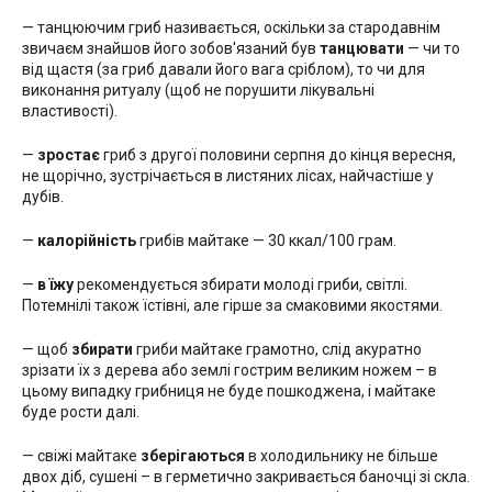
— танцюючим гриб називається, оскільки за стародавнім
звичаєм знайшов його зобов'язаний був
танцювати
— чи то
від щастя (за гриб давали його вага сріблом), то чи для
виконання ритуалу (щоб не порушити лікувальні
властивості).
—
зростає
гриб з другої половини серпня до кінця вересня,
не щорічно, зустрічається в листяних лісах, найчастіше у
дубів.
—
калорійність
грибів майтаке — 30 ккал/100 грам.
—
в їжу
рекомендується збирати молоді гриби, світлі.
Потемнілі також їстівні, але гірше за смаковими якостями.
— щоб
збирати
гриби майтаке грамотно, слід акуратно
зрізати їх з дерева або землі гострим великим ножем – в
цьому випадку грибниця не буде пошкоджена, і майтаке
буде рости далі.
— свіжі майтаке
зберігаються
в холодильнику не більше
двох діб, сушені – в герметично закривається баночці зі скла.