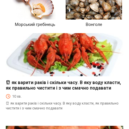
Морський гребінець
Вонголе
⏰ як варити раків і скільки часу. В яку воду класти,
⏰як варити морепродукти і скільки часу. В яку воду класти, як правильно
чистити і з чим смачно подавати
як правильно чистити і з чим смачно подавати
10 хв.
⏰ як варити раків і скільки часу. В яку воду класти, як правильно
чистити і з чим смачно подавати