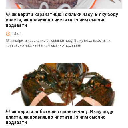
⏰ як варити каракатицю і скільки часу. В яку воду
⏰як варити морепродукти і скільки часу. В яку воду класти, як правильно
чистити і з чим смачно подавати
класти, як правильно чистити і з чим смачно
подавати
15 хв.
⏰ як варити каракатицю і скільки часу. В яку воду класти, як
правильно чистити і з чим смачно подавати
⏰ як варити лобстерів і скільки часу. В яку воду
⏰як варити морепродукти і скільки часу. В яку воду класти, як правильно
чистити і з чим смачно подавати
класти, як правильно чистити і з чим смачно
подавати