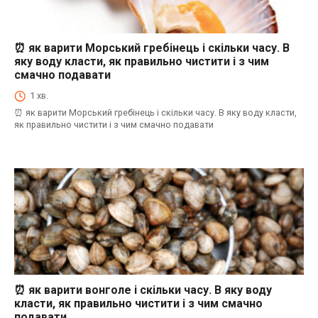
⏰ як варити Морський гребінець і скільки часу. В
⏰як варити морепродукти і скільки часу. В яку воду класти, як правильно
чистити і з чим смачно подавати
яку воду класти, як правильно чистити і з чим
смачно подавати
1 хв.
⏰ як варити Морський гребінець і скільки часу. В яку воду класти,
як правильно чистити і з чим смачно подавати
⏰ як варити вонголе і скільки часу. В яку воду
⏰як варити морепродукти і скільки часу. В яку воду класти, як правильно
чистити і з чим смачно подавати
класти, як правильно чистити і з чим смачно
подавати