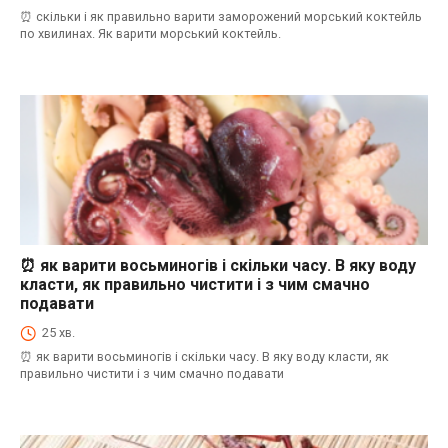
⏰ скільки і як правильно варити заморожений морський коктейль
по хвилинах. Як варити морський коктейль.
⏰ як варити восьминогів і скільки часу. В яку воду
⏰як варити морепродукти і скільки часу. В яку воду класти, як правильно
чистити і з чим смачно подавати
класти, як правильно чистити і з чим смачно
подавати
25 хв.
⏰ як варити восьминогів і скільки часу. В яку воду класти, як
правильно чистити і з чим смачно подавати