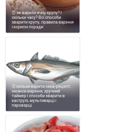
⏰ як варити ячну крупу? І
скільки часу? Всі способи
зварити крупу, правила варіння
і корисні поради
⏰скільки варити хека-рецепт,
нюанси варіння, зручний
таймер і способи зварити в
каструлі, мультиварці і
пароварці