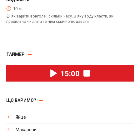
10 хв.
⏰ як варити вонголе і скільки часу. В яку воду класти, як
правильно чистити і з чим смачно подавати
Навігація
по
ТАЙМЕР
записах
15:00
ЩО ВАРИМО?
Яйце
Макарони