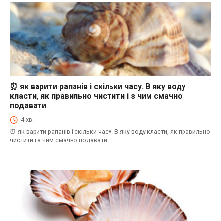
⏰ як варити рапанів і скільки часу. В яку воду
⏰як варити морепродукти і скільки часу. В яку воду класти, як правильно
чистити і з чим смачно подавати
класти, як правильно чистити і з чим смачно
подавати
4 хв.
⏰ як варити рапанів і скільки часу. В яку воду класти, як правильно
чистити і з чим смачно подавати