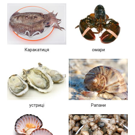
Каракатиця
омари
устриці
Рапани