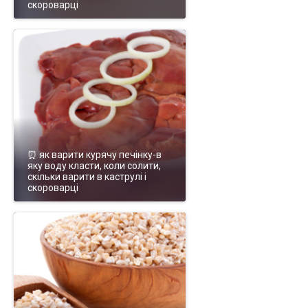
скороварці
⏰ як варити курячу печінку-в
яку воду класти, коли солити,
скільки варити в каструлі і
скороварці