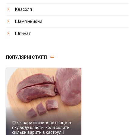
Квасоля
Шампіньйони
Шпинат
ПОПУЛЯРНІ СТАТТІ
⏰ як варити свиняче серце-в
яку воду класти, коли солити,
скільки варити в каструлі і