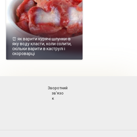
⏰ як варити курячі шлунки-в
яку воду класти, коли солити,
скільки варити в каструлі і
скороварці
Зворотний
зв'язо
к