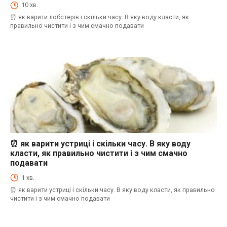
10 хв.
⏰ як варити лобстерів і скільки часу. В яку воду класти, як
правильно чистити і з чим смачно подавати
⏰ як варити устриці і скільки часу. В яку воду
⏰як варити морепродукти і скільки часу. В яку воду класти, як правильно
чистити і з чим смачно подавати
класти, як правильно чистити і з чим смачно
подавати
1 хв.
⏰ як варити устриці і скільки часу. В яку воду класти, як правильно
чистити і з чим смачно подавати