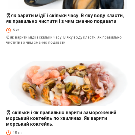
⏰як варити мідії і скільки часу. В яку воду класти,
⏰як варити морепродукти і скільки часу. В яку воду класти, як правильно
чистити і з чим смачно подавати
як правильно чистити і з чим смачно подавати
5 хв.
⏰як варити мідії і скільки часу. В яку воду класти, як правильно
чистити і з чим смачно подавати
⏰ скільки і як правильно варити заморожений
⏰як варити морепродукти і скільки часу. В яку воду класти, як правильно
чистити і з чим смачно подавати
морський коктейль по хвилинах. Як варити
морський коктейль.
15 хв.