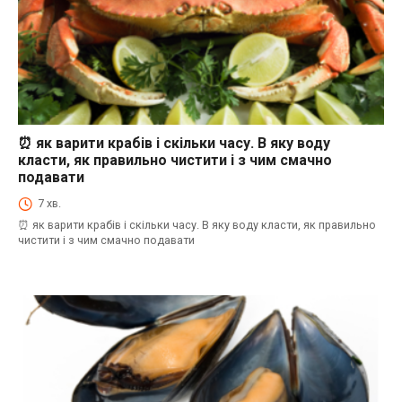
⏰ як варити крабів і скільки часу. В яку воду
⏰як варити морепродукти і скільки часу. В яку воду класти, як правильно
чистити і з чим смачно подавати
класти, як правильно чистити і з чим смачно
подавати
7 хв.
⏰ як варити крабів і скільки часу. В яку воду класти, як правильно
чистити і з чим смачно подавати