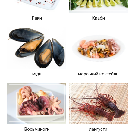
Раки
Краби
мідії
морський коктейль
Восьминоги
лангусти