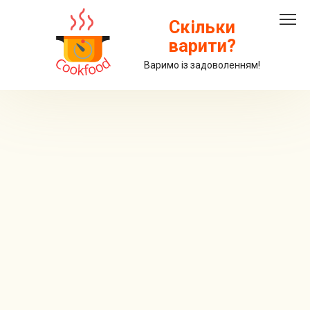
Перейти
до
Скільки
вмісту
варити?
Варимо із задоволенням!