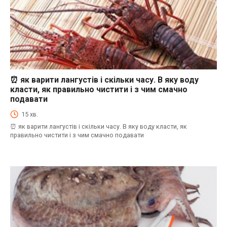
⏰ як варити лангустів і скільки часу. В яку воду
⏰як варити морепродукти і скільки часу. В яку воду класти, як правильно
чистити і з чим смачно подавати
класти, як правильно чистити і з чим смачно
подавати
15 хв.
⏰ як варити лангустів і скільки часу. В яку воду класти, як
правильно чистити і з чим смачно подавати