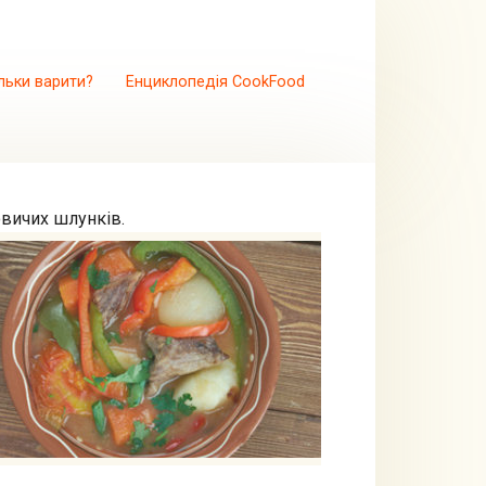
льки варити?
Енциклопедія CookFood
овичих шлунків.