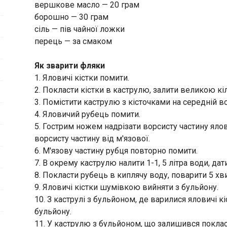
вершкове масло — 20 грам
борошно — 30 грам
сіль — пів чайної ложки
перець — за смаком
Як зварити фляки
1. Яловичі кістки помити.
2. Покласти кістки в каструлю, залити великою кі
3. Помістити каструлю з кісточками на середній во
4. Яловичий рубець помити.
5. Гострим ножем надрізати ворсисту частину яло
ворсисту частину від м'язової.
6. М'язову частину рубця повторно помити.
7. В окрему каструлю налити 1-1, 5 літра води, дат
8. Покласти рубець в киплячу воду, поварити 5 хви
9. Яловичі кістки шумівкою вийняти з бульйону.
10. З каструлі з бульйоном, де варилися яловичі к
бульйону.
11. У каструлю з бульйоном, що залишився поклас