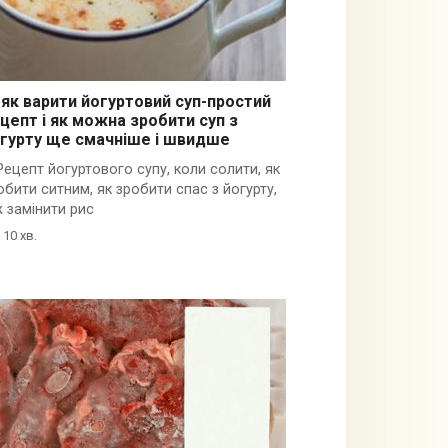
як варити йогуртовий суп-простий
цепт і як можна зробити суп з
гурту ще смачніше і швидше
Рецепт йогуртового супу, коли солити, як
обити ситним, як зробити спас з йогурту,
ж замінити рис
10 хв.