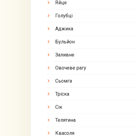
Яйце
Голубці
Аджика
Бульйон
Заливне
Овочеве рагу
Сьомга
Тріска
Сік
Телятина
Квасоля