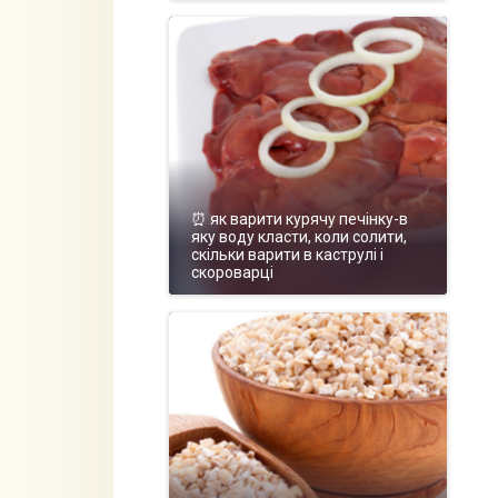
⏰ як варити курячу печінку-в
яку воду класти, коли солити,
скільки варити в каструлі і
скороварці