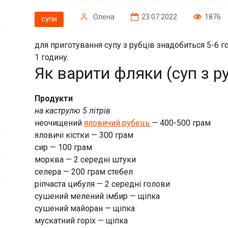
Олена
23.07.2022
1876
супи
для приготування супу з рубців знадобиться 5-6 го
1 годину.
Як варити фляки (суп з ру
Продукти
на каструлю 5 літрів
неочищений
яловичий рубець
— 400-500 грам
яловичі кістки — 300 грам
сир — 100 грам
морква — 2 середні штуки
селера — 200 грам стебел
ріпчаста цибуля — 2 середні голови
сушений мелений імбир — щіпка
сушений майоран — щіпка
мускатний горіх — щіпка