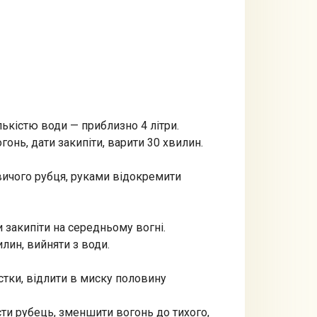
лькістю води — приблизно 4 літри.
гонь, дати закипіти, варити 30 хвилин.
вичого рубця, руками відокремити
и закипіти на середньому вогні.
лин, вийняти з води.
істки, відлити в миску половину
ти рубець, зменшити вогонь до тихого,