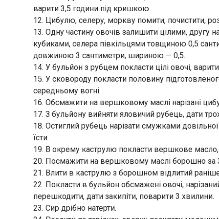
варити 3,5 години під кришкою.
12. Цибулю, селеру, моркву помити, почистити, роз
13. Одну частину овочів залишити цілими, другу н
кубиками, селера півкільцями товщиною 0,5 сан
довжиною 3 сантиметри, шириною — 0,5.
14. У бульйон з рубцем покласти цілі овочі, варити
15. У сковороду покласти половину підготовлено
середньому вогні.
16. Обсмажити на вершковому маслі нарізані цибу
17. З бульйону вийняти яловичий рубець, дати тро
18. Остиглий рубець нарізати смужками довільно
їсти.
19. В окрему каструлю покласти вершкове масло, 
20. Посмажити на вершковому маслі борошно за 
21. Влити в каструлю з борошном відлитий раніш
22. Покласти в бульйон обсмажені овочі, нарізаний
перешкодити, дати закипіти, поварити 3 хвилини.
23. Сир дрібно натерти.