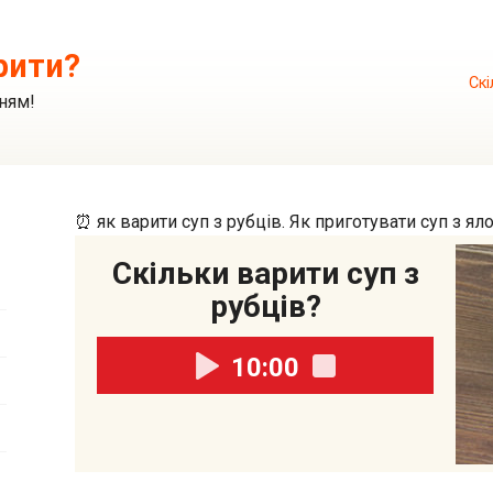
рити?
Скі
ням!
⏰ як варити суп з рубців. Як приготувати суп з ял
Скільки варити суп з
рубців?
10:00