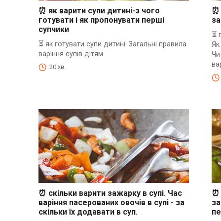
⏰ як варити супи дитині-з чого
⏰ 
готувати і як пропонувати перші
за
супчики
⏳ 
⏳ як готувати супи дитині. Загальні правила
Як
варіння супів дітям
Чи
ва
20 хв.
⏰ скільки варити зажарку в супі. Час
⏰ 
варіння пасерованих овочів в супі - за
за
скільки їх додавати в суп.
п