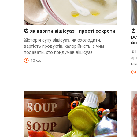
⏰ як варити вішісуаз - прості секрети
⏰ 
ре
⏳історія супу вішісуаз, як охолодити,
йо
вартість продуктів, калорійність, з чим
⏳ 
подавати, хто придумав вішісуаз.
зр
10 хв.
ні