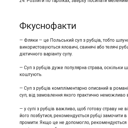
24. Розлити по тарілках, зверху посипати мелени
Фкуснофакти
— Фляки — це Польський суп з рубців, тобто шлунк
використовуються яловичі, свинячі або телячі рубц
дієтичного варіанту супу.
— Суп з рубців дуже популярна страва, оскільки ш
коштують.
— Суп з рубців компліментарно описаний в романі
суп, від замовлення якого практично неможливо 
— у супі з рубців важливо, щоб готову страву не
його позбутися, рекомендується рубці замочити в х
промити. Якщо це не допомогло, рекомендується з