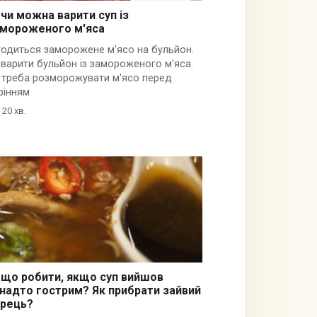
чи можна варити суп із
мороженого м'яса
годиться заморожене м'ясо на бульйон.
 варити бульйон із замороженого м'яса.
 треба розморожувати м'ясо перед
рінням
20 хв.
що робити, якщо суп вийшов
надто гострим? Як прибрати зайвий
ерець?