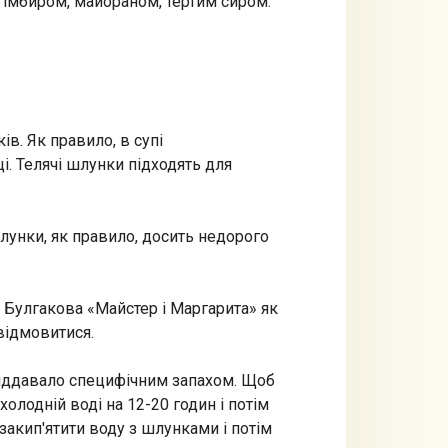
м імбиром, майораном, тертим сиром.
ів. Як правило, в супі
і. Телячі шлунки підходять для
лунки, як правило, досить недорого
 Булгакова «Майстер і Маргарита» як
відмовитися.
 віддавало специфічним запахом. Щоб
олодній воді на 12-20 годин і потім
акип'ятити воду з шлунками і потім