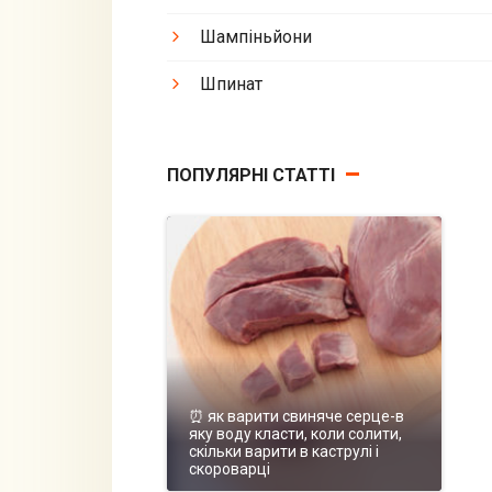
Шампіньйони
Шпинат
ПОПУЛЯРНІ СТАТТІ
⏰ як варити свиняче серце-в
яку воду класти, коли солити,
скільки варити в каструлі і
скороварці