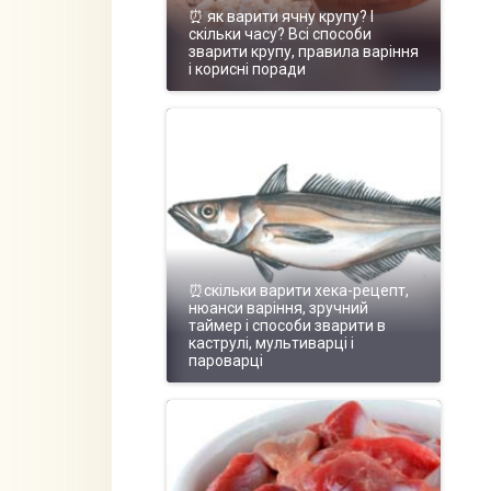
⏰ як варити ячну крупу? І
скільки часу? Всі способи
зварити крупу, правила варіння
і корисні поради
⏰скільки варити хека-рецепт,
нюанси варіння, зручний
таймер і способи зварити в
каструлі, мультиварці і
пароварці