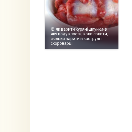
⏰ як варити курячі шлунки-в
яку воду класти, коли солити,
скільки варити в каструлі і
скороварці