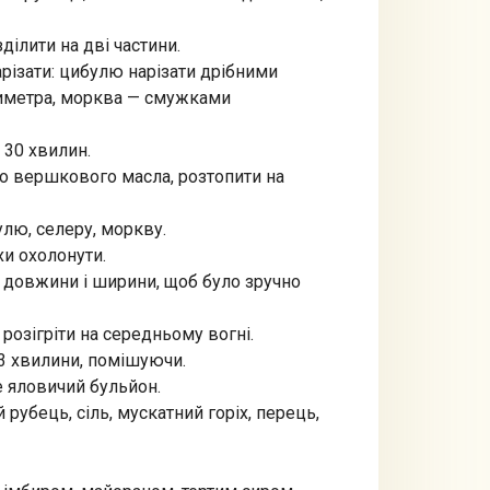
ділити на дві частини.
арізати: цибулю нарізати дрібними
тиметра, морква — смужками
 30 хвилин.
го вершкового масла, розтопити на
лю, селеру, моркву.
хи охолонути.
ї довжини і ширини, щоб було зручно
розігріти на середньому вогні.
3 хвилини, помішуючи.
е яловичий бульйон.
 рубець, сіль, мускатний горіх, перець,