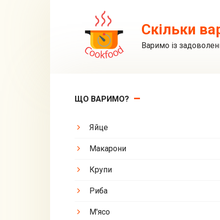
Перейти
до
Скільки ва
вмісту
Варимо із задоволен
ЩО ВАРИМО?
Яйце
Макарони
Крупи
Риба
М'ясо