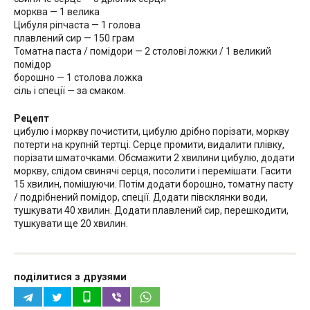
морква — 1 велика
Цибуля ріпчаста — 1 голова
плавлений сир — 150 грам
Томатна паста / помідори — 2 столові ложки / 1 великий
помідор
борошно — 1 столова ложка
сіль і спеції — за смаком.
Рецепт
цибулю і моркву почистити, цибулю дрібно порізати, моркву
потерти на крупній тертці. Серце промити, видалити плівку,
порізати шматочками. Обсмажити 2 хвилини цибулю, додати
моркву, слідом свинячі серця, посолити і перемішати. Гасити
15 хвилин, помішуючи. Потім додати борошно, томатну пасту
/ подрібнений помідор, спеції. Додати півсклянки води,
тушкувати 40 хвилин. Додати плавлений сир, перешкодити,
тушкувати ще 20 хвилин.
поділитися з друзями