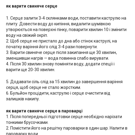
як варити свиняче серце
1. Серце залити 3-4 склянками води, поставити каструлю на
плиту. Довести воду до кипіння, видалити шумівкою
утворюється на поверхні пінку, поварити хвилин 10 і змінити
воду на свіжий окріп.
2. Щоб серце не пристало до дна або стінок каструлі, на
початку варіння його слід 3-4 рази повернути.
3. Варити свиняче серце після закипання ще 30 хвилин,
зменшивши нагрів — вода повинна слабо вирувати.
4. Після 30 хвилин знову поміняти воду, додати спеції і
варити ще 20-30 хвилин.
5. Додавати сіль слід за 15 хвилин до завершення варіння
серця, щоб серце не стало жорстким.
6. Бульйон процідити, каструлю і серце очистити від
залишків накипу.
як варити свиняче серце в пароварці
1. Після попередньої підготовки серце необхідно нарізати
тонкими брусочками.
2. Помістити його на решітку пароварки в один шар. Налити в
пароварку води.