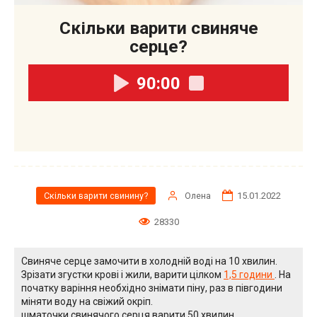
Скільки варити свиняче
серце?
90:00
Олена
15.01.2022
Скільки варити свинину?
28330
Свиняче серце замочити в холодній воді на 10 хвилин.
Зрізати згустки крові і жили, варити цілком
1,5 години
. На
початку варіння необхідно знімати піну, раз в півгодини
міняти воду на свіжий окріп.
шматочки свинячого серця варити 50 хвилин.