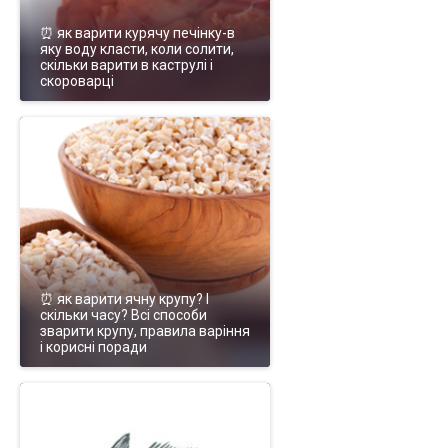
⏰ як варити курячу печінку-в
яку воду класти, коли солити,
скільки варити в каструлі і
скороварці
⏰ як варити ячну крупу? І
скільки часу? Всі способи
зварити крупу, правила варіння
і корисні поради