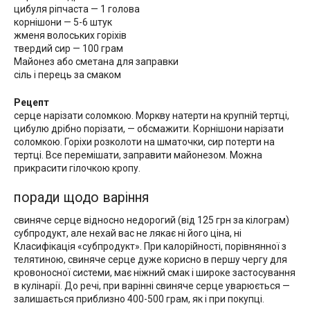
цибуля ріпчаста — 1 голова
корнішони — 5-6 штук
жменя волоських горіхів
твердий сир — 100 грам
Майонез або сметана для заправки
сіль і перець за смаком
Рецепт
серце нарізати соломкою. Моркву натерти на крупній тертці,
цибулю дрібно порізати, — обсмажити. Корнішони нарізати
соломкою. Горіхи розколоти на шматочки, сир потерти на
тертці. Все перемішати, заправити майонезом. Можна
прикрасити гілочкою кропу.
поради щодо варіння
свиняче серце відносно недорогий (від 125 грн за кілограм)
субпродукт, але нехай вас не лякає ні його ціна, ні
Класифікація «субпродукт». При калорійності, порівнянної з
телятиною, свиняче серце дуже корисно в першу чергу для
кровоносної системи, має ніжний смак і широке застосування
в кулінарії. До речі, при варінні свиняче серце уварюється —
залишається приблизно 400-500 грам, як і при покупці.