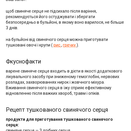
щоб свиняче серце не підсихало після варіння,
рекомендується його остуджувати і зберігати
безпосередньо в бульйоні, в якому воно варилося, не більше
3 днів.
на бульйоні від свинячого серця можна приготувати
тушковані овочі і крупи (
рис
,
гречку
).
Фкуснофакти
варене свиняче серце входить в дієти в якості додаткового
лікувального засобу при зниженому гемоглобіні, нервових
розладах, захворюваннях нирок і жовчного міхура.
Вживання свинячого серця в їжу сприяє ефективному
відновленню після важких хвороб, травм і опіків.
Рецепт тушкованого свинячого серця
продукти для приготування тушкованого свинячого
серця:
свиняче серце — 3 дрібних серця