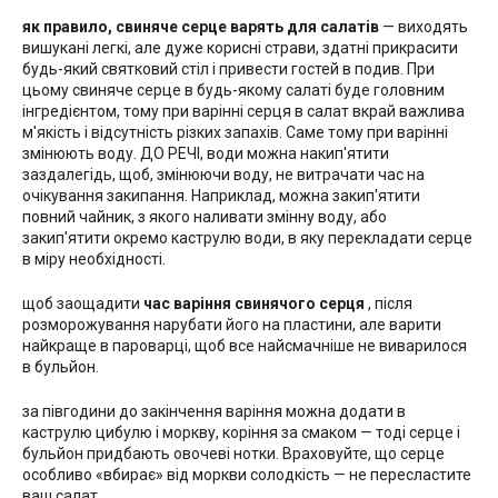
як правило, свиняче серце варять для салатів
— виходять
вишукані легкі, але дуже корисні страви, здатні прикрасити
будь-який святковий стіл і привести гостей в подив. При
цьому свиняче серце в будь-якому салаті буде головним
інгредієнтом, тому при варінні серця в салат вкрай важлива
м'якість і відсутність різких запахів. Саме тому при варінні
змінюють воду. ДО РЕЧІ, води можна накип'ятити
заздалегідь, щоб, змінюючи воду, не витрачати час на
очікування закипання. Наприклад, можна закип'ятити
повний чайник, з якого наливати змінну воду, або
закип'ятити окремо каструлю води, в яку перекладати серце
в міру необхідності.
щоб заощадити
час варіння свинячого серця
, після
розморожування нарубати його на пластини, але варити
найкраще в пароварці, щоб все найсмачніше не виварилося
в бульйон.
за півгодини до закінчення варіння можна додати в
каструлю цибулю і моркву, коріння за смаком — тоді серце і
бульйон придбають овочеві нотки. Враховуйте, що серце
особливо «вбирає» від моркви солодкість — не пересластите
ваш салат.