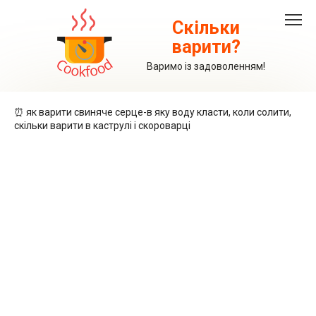
Перейти
до
Скільки
вмісту
варити?
Варимо із задоволенням!
⏰ як варити свиняче серце-в яку воду класти, коли солити,
скільки варити в каструлі і скороварці