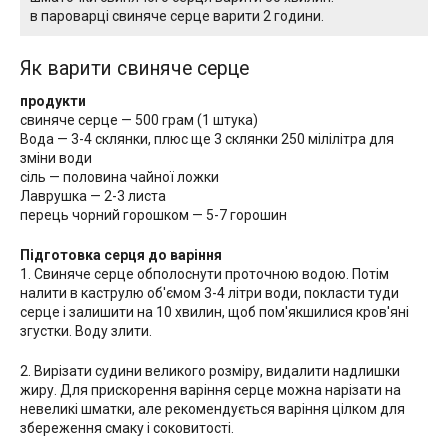
в пароварці свиняче серце варити 2 години.
Як варити свиняче серце
продукти
свиняче серце — 500 грам (1 штука)
Вода — 3-4 склянки, плюс ще 3 склянки 250 мілілітра для
зміни води
сіль — половина чайної ложки
Лаврушка — 2-3 листа
перець чорний горошком — 5-7 горошин
Підготовка серця до варіння
1. Свиняче серце обполоснути проточною водою. Потім
налити в каструлю об'ємом 3-4 літри води, покласти туди
серце і залишити на 10 хвилин, щоб пом'якшилися кров'яні
згустки. Воду злити.
2. Вирізати судини великого розміру, видалити надлишки
жиру. Для прискорення варіння серце можна нарізати на
невеликі шматки, але рекомендується варіння цілком для
збереження смаку і соковитості.