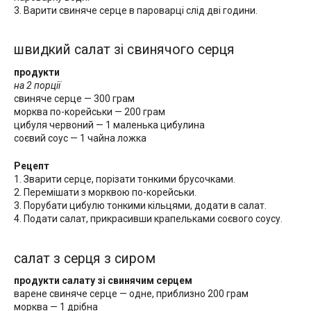
3. Варити свиняче серце в пароварці слід дві години.
швидкий салат зі свинячого серця
продукти
на 2 порції
свиняче серце — 300 грам
морква по-корейськи — 200 грам
цибуля червоний — 1 маленька цибулина
соєвий соус — 1 чайна ложка
Рецепт
1. Зварити серце, порізати тонкими брусочками.
2. Перемішати з морквою по-корейськи.
3. Порубати цибулю тонкими кільцями, додати в салат.
4. Подати салат, прикрасивши крапельками соєвого соусу.
салат з серця з сиром
продукти салату зі свинячим серцем
варене свиняче серце — одне, приблизно 200 грам
морква — 1 дрібна