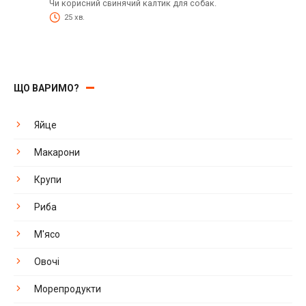
Чи корисний свинячий калтик для собак.
25 хв.
ЩО ВАРИМО?
Яйце
Макарони
Крупи
Риба
М'ясо
Овочі
Морепродукти