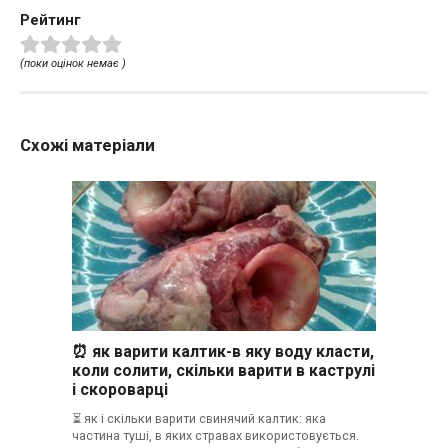
Рейтинг
(поки оцінок немає )
Схожі матеріали
⏰ як варити калтик-в яку воду класти,
коли солити, скільки варити в каструлі
і скороварці
⏳ як і скільки варити свинячий калтик: яка
частина туші, в яких стравах використовується.