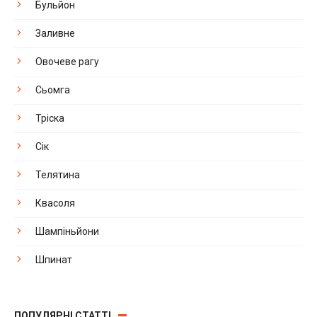
Бульйон
Заливне
Овочеве рагу
Сьомга
Тріска
Сік
Телятина
Квасоля
Шампіньйони
Шпинат
ПОПУЛЯРНІ СТАТТІ