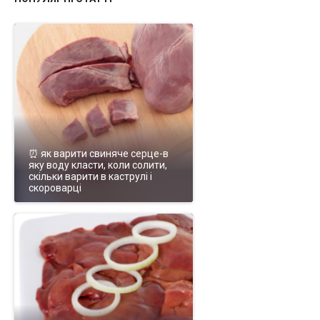
⏰ як варити свиняче серце-в
яку воду класти, коли солити,
скільки варити в каструлі і
скороварці