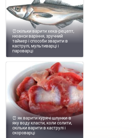
⏰скільки варити хека-рецепт,
нюанси варіння, зручний
таймер і способи зварити в
каструлі, мультиварці і
пароварці
⏰ як варити курячі шлунки-в
яку воду класти, коли солити,
скільки варити в каструлі і
скороварці