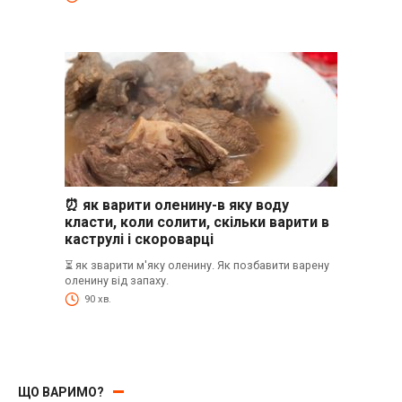
⏰ як варити оленину-в яку воду
класти, коли солити, скільки варити в
каструлі і скороварці
⏳ як зварити м'яку оленину. Як позбавити варену
оленину від запаху.
90 хв.
ЩО ВАРИМО?