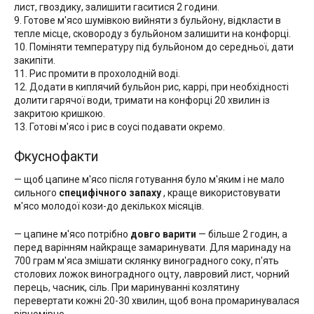
лист, гвоздику, залишити гаситися 2 години.
9. Готове м'ясо шумівкою вийняти з бульйону, відкласти в
тепле місце, сковороду з бульйоном залишити на конфорці.
10. Поміняти температуру під бульйоном до середньої, дати
закипіти.
11. Рис промити в прохолодній воді.
12. Додати в киплячий бульйон рис, каррі, при необхідності
долити гарячої води, тримати на конфорці 20 хвилин із
закритою кришкою.
13. Готові м'ясо і рис в соусі подавати окремо.
Фкуснофакти
— щоб цапине м'ясо після готування було м'яким і не мало
сильного
специфічного запаху
, краще використовувати
м'ясо молодої кози-до декількох місяців.
— цапине м'ясо потрібно
довго варити
— більше 2 годин, а
перед варінням найкраще замаринувати. Для маринаду на
700 грам м'яса змішати склянку виноградного соку, п'ять
столових ложок виноградного оцту, лавровий лист, чорний
перець, часник, сіль. При маринуванні козлятину
перевертати кожні 20-30 хвилин, щоб вона промаринувалася
рівномірно.