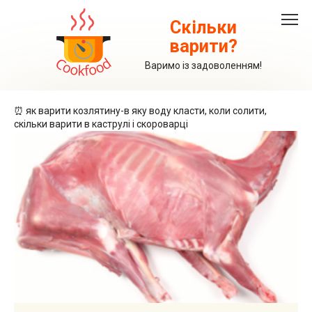
Перейти
до
Скільки
вмісту
варити?
Варимо із задоволенням!
⏰ як варити козлятину-в яку воду класти, коли солити,
скільки варити в каструлі і скороварці