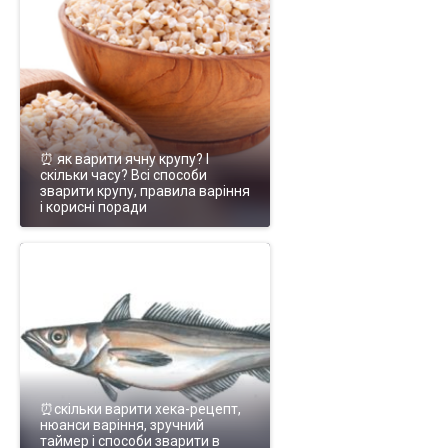
⏰ як варити ячну крупу? І
скільки часу? Всі способи
зварити крупу, правила варіння
і корисні поради
⏰скільки варити хека-рецепт,
нюанси варіння, зручний
таймер і способи зварити в