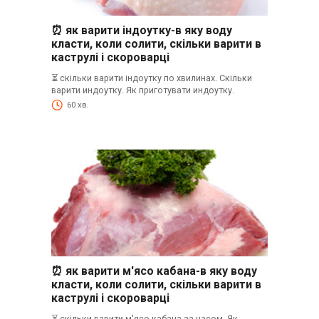
⏰ як варити індоутку-в яку воду
класти, коли солити, скільки варити в
каструлі і скороварці
⏳ скільки варити індоутку по хвилинах. Скільки
варити индоутку. Як приготувати индоутку.
60 хв.
⏰ як варити м'ясо кабана-в яку воду
класти, коли солити, скільки варити в
каструлі і скороварці
⏳ скільки варити м'ясо кабана за часом. Як