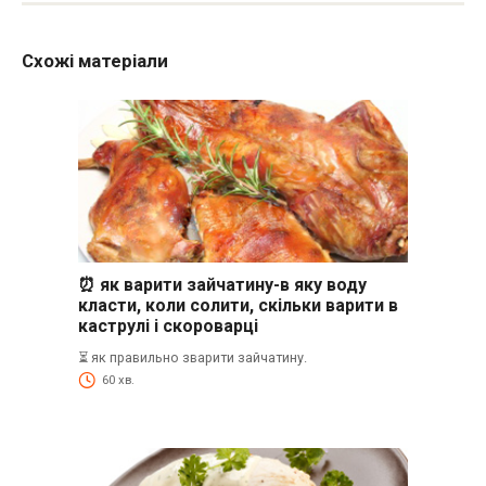
Схожі матеріали
⏰ як варити зайчатину-в яку воду
класти, коли солити, скільки варити в
каструлі і скороварці
⏳ як правильно зварити зайчатину.
60 хв.