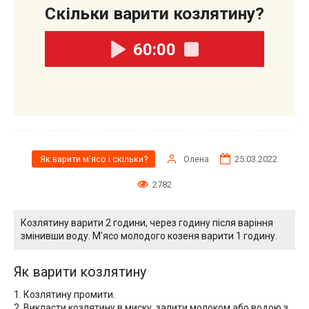
Скільки варити козлятину?
60:00
Олена
25.03.2022
Як варити м'ясо і скільки?
2782
Козлятину варити 2 години, через годину після варіння
змінивши воду. М'ясо молодого козеня варити 1 годину.
Як варити козлятину
1. Козлятину промити.
2. Викласти козлятину в миску, залити молоком або водою з