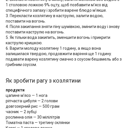
1 столовою ложкою 9% оцту, щоб позбавити м'ясо від
специфічного запаху і зробити варене блюдо м'якше.
3. Перекласти козлятину в каструлю, залити водою,
поставити на вогонь.
4. Після закипання зняти піну шумівкою, змінити воду і знову
поставити каструлю на вогонь.
5. Як тільки вода закипить, зменшити вогонь і прикрити
каструлю кришкою.
6. Варити молоду козлятину 1 годину, а якщо вона
залишилася твердою, продовжити варіння ще 1 годину.
подавати варену козлятину смачно з соусом бешамель або з
грибним соусом.
Як зробити рагу з козлятини
продукти
цапине м'ясо — 1 нога
ріпчаста цибуля — 2 голови
довгозерний рис — 500 грам
часник — 2 зубці
рослинна олія — 30 мілілітрів
Томатна паста — третину склянки