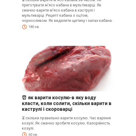
приготувати м'ясо кабана в мультиварці. Як
смачно варити м'ясо кабана в каструлі і
мультиварці. Рецепт кабана з оцтом,
чорносливом. Як видалити щетину і запах кабана.
180 хв.
⏰ як варити косулю-в яку воду
класти, коли солити, скільки варити в
каструлі і скороварці
⏳ скільки правильно варити косулю. Час варіння
козулі. Як смачно зробити косулю. Калорійність
козулі.
60 хв.