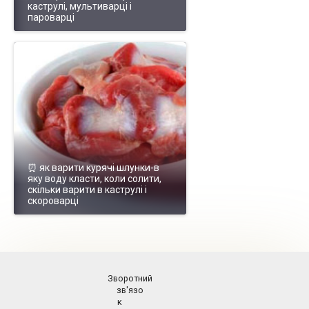
каструлі, мультиварці і
пароварці
⏰ як варити курячі шлунки-в
яку воду класти, коли солити,
скільки варити в каструлі і
скороварці
Зворотний
зв'язо
к