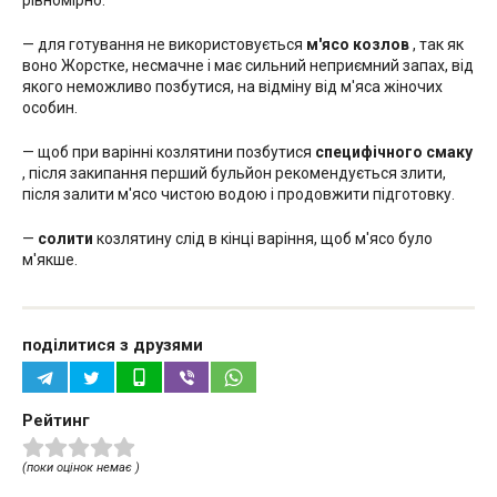
— для готування не використовується
м'ясо козлов
, так як
воно Жорстке, несмачне і має сильний неприємний запах, від
якого неможливо позбутися, на відміну від м'яса жіночих
особин.
— щоб при варінні козлятини позбутися
специфічного смаку
, після закипання перший бульйон рекомендується злити,
після залити м'ясо чистою водою і продовжити підготовку.
—
солити
козлятину слід в кінці варіння, щоб м'ясо було
м'якше.
поділитися з друзями
Рейтинг
(поки оцінок немає )