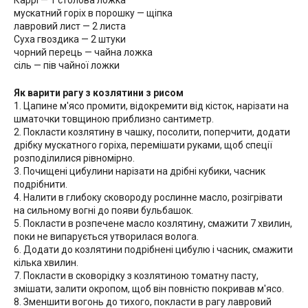
Каррі — 1 столова ложка
мускатний горіх в порошку — щіпка
лавровий лист — 2 листа
Суха гвоздика — 2 штуки
чорний перець — чайна ложка
сіль — пів чайної ложки
Як варити рагу з козлятини з рисом
1. Цапине м'ясо промити, відокремити від кісток, нарізати на
шматочки товщиною приблизно сантиметр.
2. Покласти козлятину в чашку, посолити, поперчити, додати
дрібку мускатного горіха, перемішати руками, щоб спеції
розподілилися рівномірно.
3. Почищені цибулини нарізати на дрібні кубики, часник
подрібнити.
4. Налити в глибоку сковороду рослинне масло, розігрівати
на сильному вогні до появи бульбашок.
5. Покласти в розпечене масло козлятину, смажити 7 хвилин,
поки не випарується утворилася волога.
6. Додати до козлятини подрібнені цибулю і часник, смажити
кілька хвилин.
7. Покласти в сковорідку з козлятиною томатну пасту,
змішати, залити окропом, щоб він повністю покривав м'ясо.
8. Зменшити вогонь до тихого, покласти в рагу лавровий