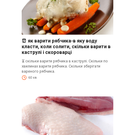
⏰ як варити рябчика-в яку воду
класти, коли солити, скільки варити в
каструлі і скороварці
⏳ скільки варити рябчика в каструлі. Скільки по
хвилинах варити рябчика. Скільки зберігати
вареного рябчика.
60 хв.