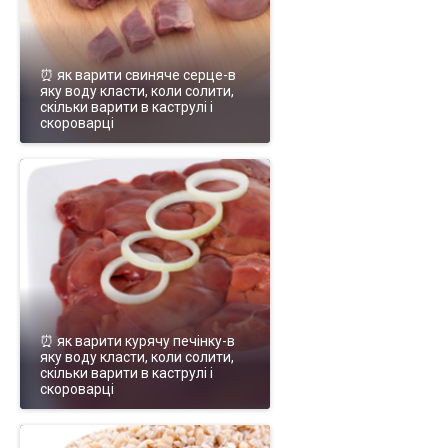
⏰ як варити свиняче серце-в
яку воду класти, коли солити,
скільки варити в каструлі і
скороварці
⏰ як варити курячу печінку-в
яку воду класти, коли солити,
скільки варити в каструлі і
скороварці