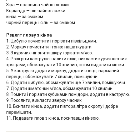
Зіра — половина чайної ложки
Коріандр — пів чайної ложки
кінза — за смаком
чорний перець і сіль — за смаком
Рецепт плову з кіноа
1. Цибулю почистити і порізати півкільцями.
2. Моркву почистити і тонко нашаткувати.
3. З курячих ніг зняти шкіру і зрізати м'ясо.
4. Розігріти каструлю, налити олію, викласти курячі кістки з
хрящами, обсмажувати 10 хвилин, потім видалити кістки.
5. У каструлю додати моркву, додати спеції, нарізаний
перець, і обсмажувати 7 хвилин, помішуючи.
6. Додати цибулю, обсмажувати ще 7 хвилин, помішуючи.
7. Додати шматочки м'яса, обсмажувати 10 хвилин.
8. Помити і порізати кубиками помідори, додати в каструлю.
9. Посолити, викласти зверху часник.
10. Всипати кіноа, додати півтора літра окропу і добре
перемішати.
11. Подавати плов з кіноа, посипавши кінзою.