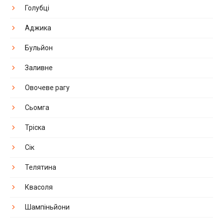
Голубці
Аджика
Бульйон
Заливне
Овочеве рагу
Сьомга
Тріска
Сік
Телятина
Квасоля
Шампіньйони