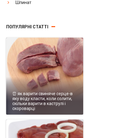
Шпинат
ПОПУЛЯРНІ СТАТТІ
⏰ як варити свиняче серце-в
яку воду класти, коли солити,
скільки варити в каструлі і
скороварці