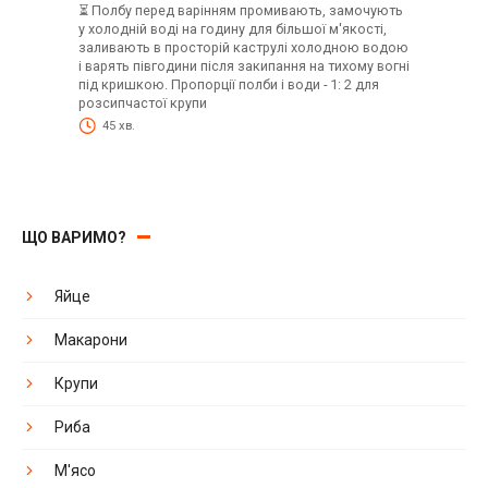
⏳ Полбу перед варінням промивають, замочують
у холодній воді на годину для більшої м'якості,
заливають в просторій каструлі холодною водою
і варять півгодини після закипання на тихому вогні
під кришкою. Пропорції полби і води - 1: 2 для
розсипчастої крупи
45 хв.
ЩО ВАРИМО?
Яйце
Макарони
Крупи
Риба
М'ясо