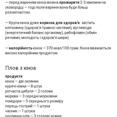
— перед варінням кіноа можна
прожарити
2-3 хвилини на
сковорідці — тоді після варіння вона буде більш
розсипчастою.
— Крупа кіноа дуже
корисна для здоров'я
: містить
клітковину (здоров'я травної системи), вуглеводи
(енергетичний баланс організму), рибофлавін (обмін
речовин, молодість і здоров'я шкіри).
—
калорійність
кіноа — 370 ккал/100 грам. Кіноа вважається
високо калорійним продуктом.
Плов з кіноа
продукти
кіноа — дві склянки
курячі ніжки — 8 штук
ріпчаста цибуля — 2 голови
морква — 3 середні морковіни
помідори — 5 середнього розміру
перець гострий — 1 штука
часник — 1 штука
рослинна олія — 3 столові ложки