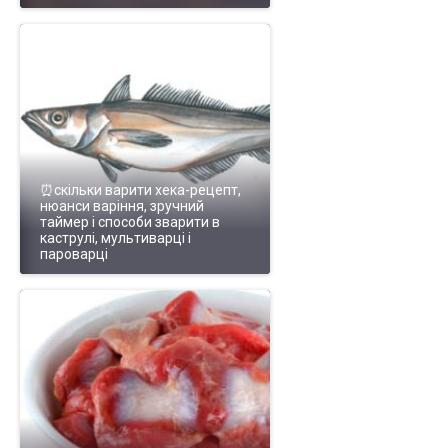
⏰скільки варити хека-рецепт,
нюанси варіння, зручний
таймер і способи зварити в
каструлі, мультиварці і
пароварці