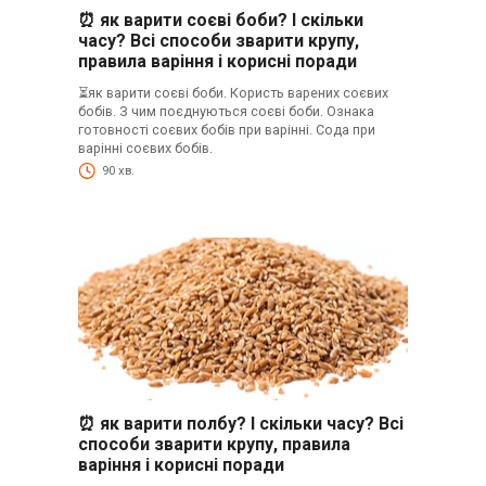
⏰ як варити соєві боби? І скільки
часу? Всі способи зварити крупу,
правила варіння і корисні поради
⏳як варити соєві боби. Користь варених соєвих
бобів. З чим поєднуються соєві боби. Ознака
готовності соєвих бобів при варінні. Сода при
варінні соєвих бобів.
90 хв.
⏰ як варити полбу? І скільки часу? Всі
способи зварити крупу, правила
варіння і корисні поради