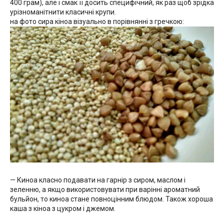
400 грам), але і смак її досить специфічний, як раз щоб зрідка
урізноманітнити класичні крупи.
на фото сира кіноа візуально в порівнянні з гречкою:
— Киноа класно подавати на гарнір з сиром, маслом і
зеленню, а якщо використовувати при варінні ароматний
бульйон, то киноа стане повноцінним блюдом. Також хороша
каша з кіноа з цукром і джемом.