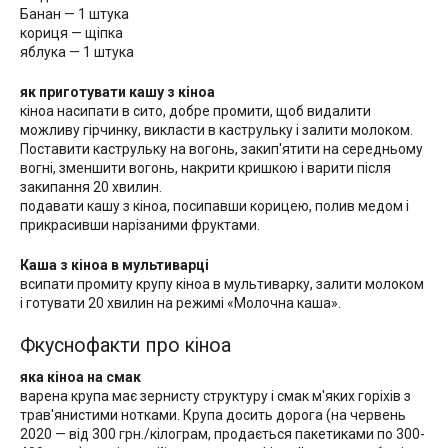
Банан — 1 штука
кориця — щіпка
яблука — 1 штука
як приготувати кашу з кіноа
кіноа насипати в сито, добре промити, щоб видалити
можливу гірчинку, викласти в каструльку і залити молоком.
Поставити каструльку на вогонь, закип'ятити на середньому
вогні, зменшити вогонь, накрити кришкою і варити після
закипання 20 хвилин.
подавати кашу з кіноа, посипавши корицею, полив медом і
прикрасивши нарізаними фруктами.
Каша з кіноа в мультиварці
всипати промиту крупу кіноа в мультиварку, залити молоком
і готувати 20 хвилин на режимі «Молочна каша».
Фкуснофакти про кіноа
яка кіноа на смак
варена крупа має зернисту структуру і смак м'яких горіхів з
трав'янистими нотками. Крупа досить дорога (на червень
2020 — від 300 грн./кілограм, продається пакетиками по 300-