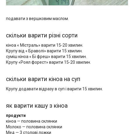
подавати з вершковим маслом.
скільки варити різні сорти
кіноа « Містраль» варити 15-20 хвилин.
Крупу від « Браволі» варити 15 хвилин.
суміш кіноа « Бі фреш» варити 15 хвилин.
Крупу «Роял форест» варити 15-20 хвилин.
скільки варити кіноа на суп
Крупу додавати відразу в суп і варити 15 хвилин.
як варити кашу з кіноа
продукти
кіноа — половина склянки
Молоко — половина склянки
Мед — 3 столові ложки