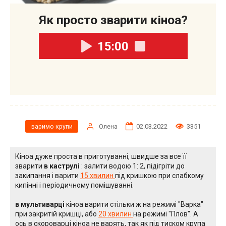
Як просто зварити кіноа?
15:00
Олена
02.03.2022
3351
варимо крупи
Кіноа дуже проста в приготуванні, швидше за все її
зварити
в каструлі
: залити водою 1: 2, підігріти до
закипання і варити
15 хвилин
під кришкою при слабкому
кипінні і періодичному помішуванні.
в мультиварці
кіноа варити стільки ж на режимі "Варка"
при закритій кришці, або
20 хвилин
на режимі "Плов". А
ось в скороварці кіноа не варять, так як під тиском крупа