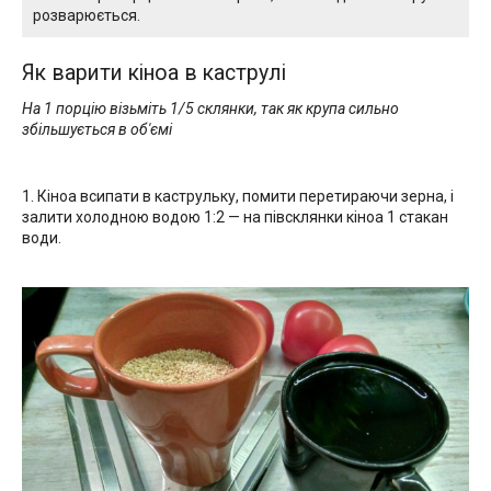
розварюється.
Як варити кіноа в каструлі
На 1 порцію візьміть 1/5 склянки, так як крупа сильно
збільшується в об'ємі
1. Кіноа всипати в каструльку, помити перетираючи зерна, і
залити холодною водою 1:2 — на півсклянки кіноа 1 стакан
води.