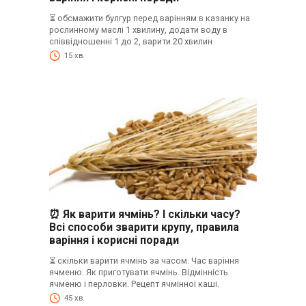
⏳ обсмажити булгур перед варінням в казанку на
рослинному маслі 1 хвилину, додати воду в
співвідношенні 1 до 2, варити 20 хвилин
15 хв.
⏰ Як варити ячмінь? І скільки часу?
Всі способи зварити крупу, правила
варіння і корисні поради
⏳ скільки варити ячмінь за часом. Час варіння
ячменю. Як приготувати ячмінь. Відмінність
ячменю і перловки. Рецепт ячмінної каші.
45 хв.