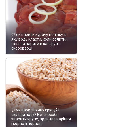
⏰ як варити курячу печінку-в
яку воду класти, коли солити,
скільки варити в каструлі і
скороварці
⏰ як варити ячну крупу? І
скільки часу? Всі способи
зварити крупу, правила варіння
і корисні поради