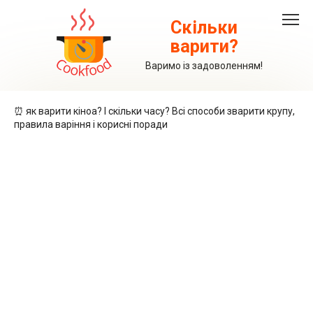
Перейти
до
Скільки
вмісту
варити?
Варимо із задоволенням!
⏰ як варити кіноа? І скільки часу? Всі способи зварити крупу,
правила варіння і корисні поради