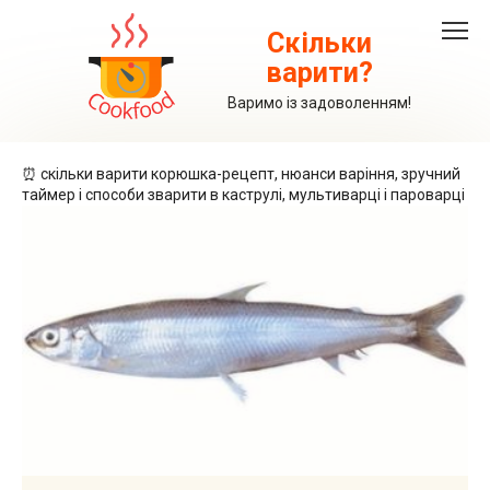
Перейти
до
Скільки
вмісту
варити?
Варимо із задоволенням!
⏰ скільки варити корюшка-рецепт, нюанси варіння, зручний
таймер і способи зварити в каструлі, мультиварці і пароварці