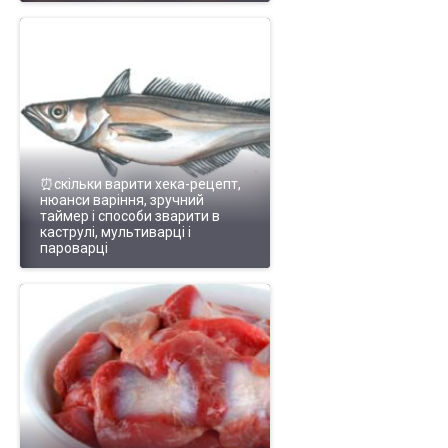
⏰скільки варити хека-рецепт,
нюанси варіння, зручний
таймер і способи зварити в
каструлі, мультиварці і
пароварці