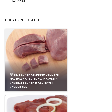
Шпинат
ПОПУЛЯРНІ СТАТТІ
⏰ як варити свиняче серце-в
яку воду класти, коли солити,
скільки варити в каструлі і
скороварці