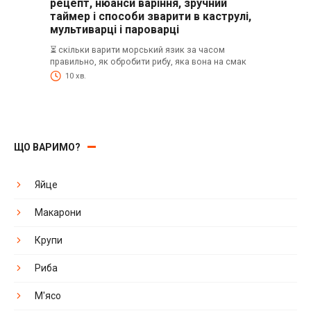
рецепт, нюанси варіння, зручний
таймер і способи зварити в каструлі,
мультиварці і пароварці
⏳ скільки варити морський язик за часом
правильно, як обробити рибу, яка вона на смак
10 хв.
ЩО ВАРИМО?
Яйце
Макарони
Крупи
Риба
М'ясо