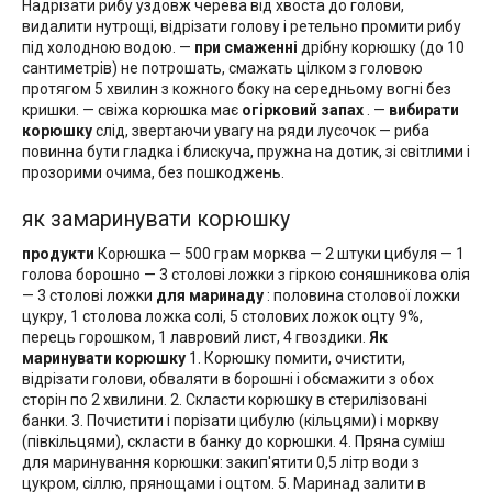
Надрізати рибу уздовж черева від хвоста до голови,
видалити нутрощі, відрізати голову і ретельно промити рибу
під холодною водою. —
при смаженні
дрібну корюшку (до 10
сантиметрів) не потрошать, смажать цілком з головою
протягом 5 хвилин з кожного боку на середньому вогні без
кришки. — свіжа корюшка має
огірковий запах
. —
вибирати
корюшку
слід, звертаючи увагу на ряди лусочок — риба
повинна бути гладка і блискуча, пружна на дотик, зі світлими і
прозорими очима, без пошкоджень.
як замаринувати корюшку
продукти
Корюшка — 500 грам морква — 2 штуки цибуля — 1
голова борошно — 3 столові ложки з гіркою соняшникова олія
— 3 столові ложки
для маринаду
: половина столової ложки
цукру, 1 столова ложка солі, 5 столових ложок оцту 9%,
перець горошком, 1 лавровий лист, 4 гвоздики.
Як
маринувати корюшку
1. Корюшку помити, очистити,
відрізати голови, обваляти в борошні і обсмажити з обох
сторін по 2 хвилини. 2. Скласти корюшку в стерилізовані
банки. 3. Почистити і порізати цибулю (кільцями) і моркву
(півкільцями), скласти в банку до корюшки. 4. Пряна суміш
для маринування корюшки: закип'ятити 0,5 літр води з
цукром, сіллю, прянощами і оцтом. 5. Маринад залити в