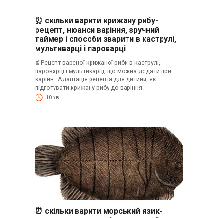
⏰ скільки варити крижану рибу-
рецепт, нюанси варіння, зручний
таймер і способи зварити в каструлі,
мультиварці і пароварці
⏳ Рецепт вареної крижаної риби в каструлі,
пароварці і мультиварці, що можна додати при
варінні. Адаптація рецепта для дитини, як
підготувати крижану рибу до варіння.
10 хв.
⏰ скільки варити морський язик-