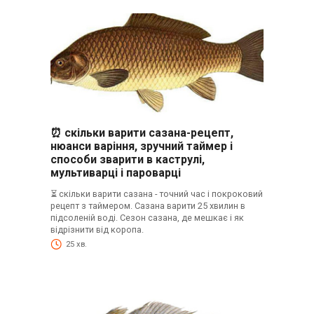
⏰ скільки варити сазана-рецепт,
нюанси варіння, зручний таймер і
способи зварити в каструлі,
мультиварці і пароварці
⏳ скільки варити сазана - точний час і покроковий
рецепт з таймером. Сазана варити 25 хвилин в
підсоленій воді. Сезон сазана, де мешкає і як
відрізнити від коропа.
25 хв.