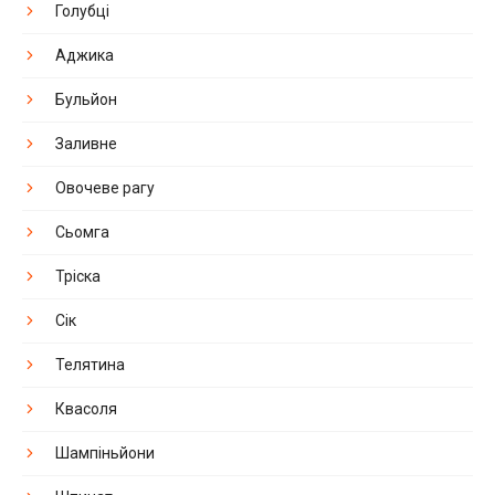
Голубці
Аджика
Бульйон
Заливне
Овочеве рагу
Сьомга
Тріска
Сік
Телятина
Квасоля
Шампіньйони