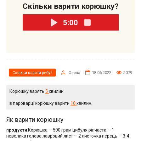
Скільки варити корюшку?
5:00
Олена
18.06.2022
2079
Скільки варити рибу?
Корюшку варять
5
хвилин.
в пароварці корюшку варити
10
хвилин.
Як варити корюшку
продукти
Корюшка — 500 грам цибуля ріпчаста — 1
невелика голова лавровий лист — 2 листочка перець — 3-4