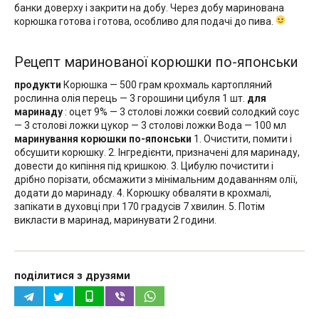
банки доверху і закрити на добу. Через добу маринована
корюшка готова і готова, особливо для подачі до пива.
Рецепт маринованої корюшки по-японськи
продукти
Корюшка — 500 грам крохмаль картопляний
рослинна олія перець — 3 горошини цибуля 1 шт.
для
маринаду
: оцет 9% — 3 столові ложки соєвий солодкий соус
— 3 столові ложки цукор — 3 столові ложки Вода — 100 мл
маринування корюшки по-японськи
1. Очистити, помити і
обсушити корюшку. 2. Інгредієнти, призначені для маринаду,
довести до кипіння під кришкою. 3. Цибулю почистити і
дрібно порізати, обсмажити з мінімальним додаванням олії,
додати до маринаду. 4. Корюшку обваляти в крохмалі,
запікати в духовці при 170 градусів 7 хвилин. 5. Потім
викласти в маринад, маринувати 2 години.
поділитися з друзями