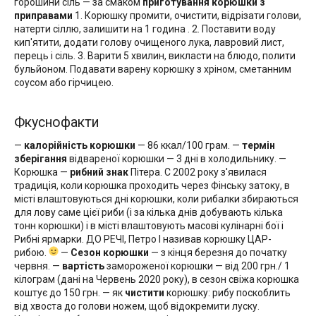
горошини сіль — за смаком
приготування корюшки з
приправами
1. Корюшку промити, очистити, відрізати голови,
натерти сіллю, залишити на
1 година
. 2. Поставити воду
кип'ятити, додати голову очищеного лука, лавровий лист,
перець і сіль. 3. Варити 5 хвилин, викласти на блюдо, полити
бульйоном. Подавати варену корюшку з хріном, сметанним
соусом або гірчицею.
Фкуснофакти
—
калорійність корюшки
— 86 ккал/100 грам. —
термін
зберігання
відвареної корюшки — 3 дні в холодильнику. —
Корюшка —
рибний знак
Пітера. C 2002 року з'явилася
традиція, коли корюшка проходить через Фінську затоку, в
місті влаштовуються дні корюшки, коли рибалки збираються
для лову саме цієї риби (і за кілька днів добувають кілька
тонн корюшки) і в місті влаштовують масові кулінарні бої і
Рибні ярмарки. ДО РЕЧІ, Петро I називав корюшку ЦАР-
рибою.
—
Сезон корюшки
— з кінця березня до початку
червня. —
вартість
замороженої корюшки — від 200 грн./ 1
кілограм (дані на Червень 2020 року), в сезон свіжа корюшка
коштує до 150 грн. — як
чистити
корюшку: рибу поскоблить
від хвоста до голови ножем, щоб відокремити луску.