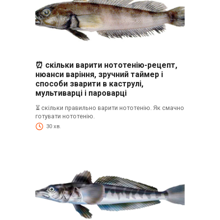
⏰ скільки варити нототенію-рецепт,
нюанси варіння, зручний таймер і
способи зварити в каструлі,
мультиварці і пароварці
⏳ скільки правильно варити нототенію. Як смачно
готувати нототенію.
30 хв.