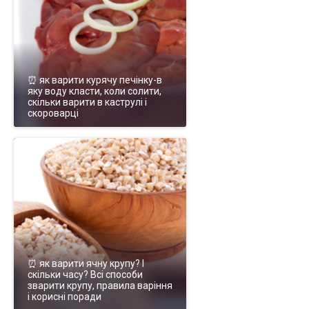
⏰ як варити курячу печінку-в
яку воду класти, коли солити,
скільки варити в каструлі і
скороварці
⏰ як варити ячну крупу? І
скільки часу? Всі способи
зварити крупу, правила варіння
і корисні поради