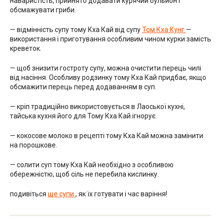
наваристість, прийнято додавати курячий бульйон і
обсмажувати гриби.
— відмінність супу тому Кха Кай від супу
Том Кха Кунг
—
використання і приготування особливим чином курки замість
креветок.
— щоб знизити гостроту супу, можна очистити перець чилі
від насіння. Особливу родзинку тому Кха Кай придбає, якщо
обсмажити перець перед додаванням в суп.
— кріп традиційно використовується в Лаоської кухні,
тайська кухня його для Тому Кха Кай ігнорує.
— кокосове молоко в рецепті тому Кха Кай можна замінити
на порошкове.
— солити суп тому Кха Кай необхідно з особливою
обережністю, щоб сіль не перебила кислинку.
подивіться
ще супи
, як їх готувати і час варіння!