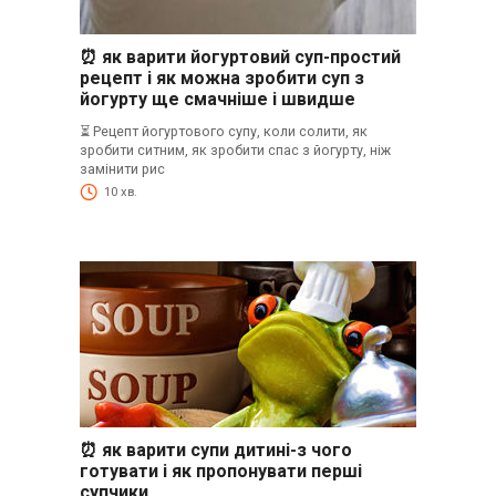
⏰ як варити йогуртовий суп-простий
рецепт і як можна зробити суп з
йогурту ще смачніше і швидше
⏳ Рецепт йогуртового супу, коли солити, як
зробити ситним, як зробити спас з йогурту, ніж
замінити рис
10 хв.
⏰ як варити супи дитині-з чого
готувати і як пропонувати перші
супчики