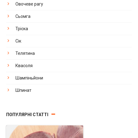
Овочеве рагу
Сьомга
Тріска
Сік
Телятина
Квасоля
Шампіньйони
Шпинат
ПОПУЛЯРНІ СТАТТІ