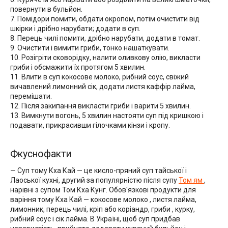
повернути в бульйон.
7. Помідори помити, обдати окропом, потім очистити від
шкірки і дрібно нарубати; додати в суп.
8. Перець чилі помити, дрібно нарубати, додати в томат.
9. Очистити і вимити гриби, тонко нашаткувати.
10. Розігріти сковорідку, налити оливкову олію, викласти
гриби і обсмажити їх протягом 5 хвилин.
11. Влити в суп кокосове молоко, рибний соус, свіжий
вичавлений лимонний сік, додати листя каффір лайма,
перемішати.
12. Після закипання викласти гриби і варити 5 хвилин.
13. Вимкнути вогонь, 5 хвилин настояти суп під кришкою і
подавати, прикрасивши гілочками кінзи і кропу.
Фкуснофакти
— Суп тому Кха Кай — це кисло-пряний суп тайської і
Лаоської кухні, другий за популярністю після супу
Том ям
,
нарівні з супом Том Кха Кунг. Обов'язкові продукти для
варіння тому Кха Кай — кокосове молоко , листя лайма,
лимонник, перець чилі, кріп або коріандр, гриби , курку,
рибний соус і сік лайма. В Україні, щоб суп придбав