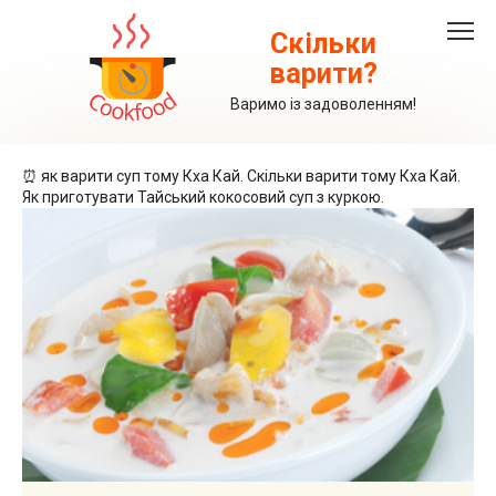
Перейти
до
Скільки
вмісту
варити?
Варимо із задоволенням!
⏰ як варити суп тому Кха Кай. Скільки варити тому Кха Кай.
Як приготувати Тайський кокосовий суп з куркою.