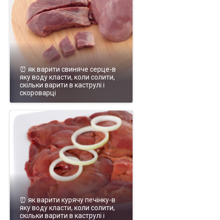
⏰ як варити свиняче серце-в
яку воду класти, коли солити,
скільки варити в каструлі і
скороварці
⏰ як варити курячу печінку-в
яку воду класти, коли солити,
скільки варити в каструлі і