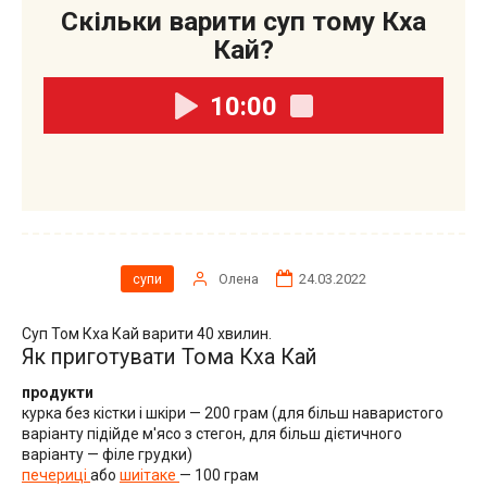
Скільки варити суп тому Кха
Кай?
10:00
Олена
24.03.2022
супи
Суп Том Кха Кай варити 40 хвилин.
Як приготувати Тома Кха Кай
продукти
курка без кістки і шкіри — 200 грам (для більш наваристого
варіанту підійде м'ясо з стегон, для більш дієтичного
варіанту — філе грудки)
печериці
або
шиітаке
— 100 грам