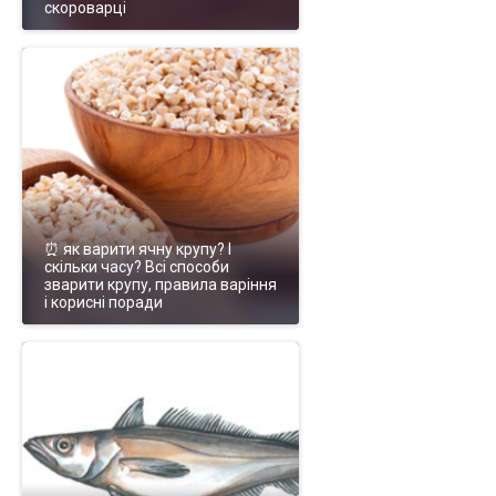
скороварці
⏰ як варити ячну крупу? І
скільки часу? Всі способи
зварити крупу, правила варіння
і корисні поради