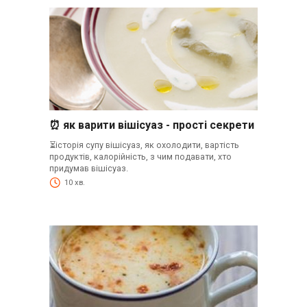
⏰ як варити вішісуаз - прості секрети
⏳історія супу вішісуаз, як охолодити, вартість
продуктів, калорійність, з чим подавати, хто
придумав вішісуаз.
10 хв.