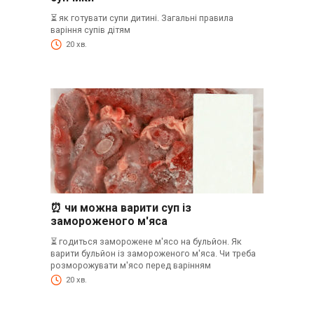
⏳ як готувати супи дитині. Загальні правила
варіння супів дітям
20 хв.
⏰ чи можна варити суп із
замороженого м'яса
⏳ годиться заморожене м'ясо на бульйон. Як
варити бульйон із замороженого м'яса. Чи треба
розморожувати м'ясо перед варінням
20 хв.