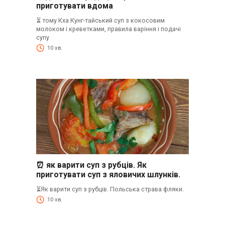
приготувати вдома
⏳ тому Кха Кунг-тайський суп з кокосовим
молоком і креветками, правила варіння і подачі
супу
10 хв.
⏰ як варити суп з рубців. Як
приготувати суп з яловичих шлунків.
⏳Як варити суп з рубців. Польська страва фляки.
10 хв.