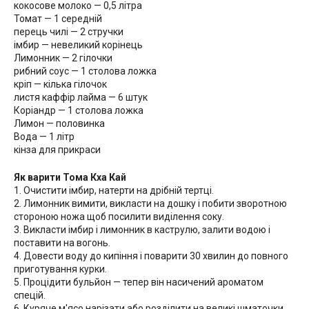
кокосове молоко — 0,5 літра
Томат — 1 середній
перець чилі — 2 стручки
імбир — невеликий корінець
Лимонник — 2 гілочки
рибний соус — 1 столова ложка
кріп — кілька гілочок
листя каффір лайма — 6 штук
Коріандр — 1 столова ложка
Лимон — половинка
Вода — 1 літр
кінза для прикраси
Як варити Тома Кха Кай
1. Очистити імбир, натерти на дрібній тертці.
2. Лимонник вимити, викласти на дошку і побити зворотною
стороною ножа щоб посилити виділення соку.
3. Викласти імбир і лимонник в каструлю, залити водою і
поставити на вогонь.
4. Довести воду до кипіння і поварити 30 хвилин до повного
приготування курки.
5. Процідити бульйон — тепер він насичений ароматом
спецій.
6. Куряче м'ясо нарізати або розділити на великі шматочки,