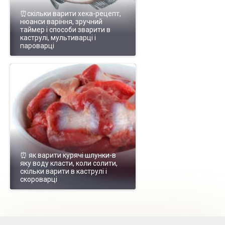
⏰скільки варити хека-рецепт,
нюанси варіння, зручний
таймер і способи зварити в
каструлі, мультиварці і
пароварці
⏰ як варити курячі шлунки-в
яку воду класти, коли солити,
скільки варити в каструлі і
скороварці