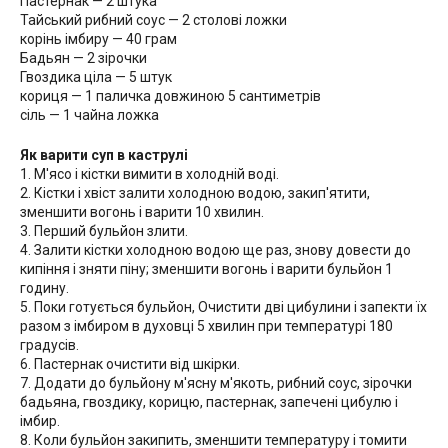
Пастернак — 2 штука
Тайський рибний соус — 2 столові ложки
корінь імбиру — 40 грам
Бадьян — 2 зірочки
Гвоздика ціла — 5 штук
кориця — 1 паличка довжиною 5 сантиметрів
сіль — 1 чайна ложка
Як варити суп в каструлі
1. М'ясо і кістки вимити в холодній воді.
2. Кістки і хвіст залити холодною водою, закип'ятити,
зменшити вогонь і варити 10 хвилин.
3. Перший бульйон злити.
4. Залити кістки холодною водою ще раз, знову довести до
кипіння і зняти піну; зменшити вогонь і варити бульйон 1
годину.
5. Поки готується бульйон, Очистити дві цибулини і запекти їх
разом з імбиром в духовці 5 хвилин при температурі 180
градусів.
6. Пастернак очистити від шкірки.
7. Додати до бульйону м'ясну м'якоть, рибний соус, зірочки
бадьяна, гвоздику, корицю, пастернак, запечені цибулю і
імбир.
8. Коли бульйон закипить, зменшити температуру і томити