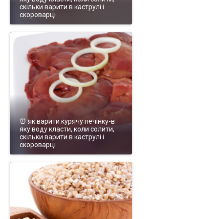
скільки варити в каструлі і
скороварці
⏰ як варити курячу печінку-в
яку воду класти, коли солити,
скільки варити в каструлі і
скороварці