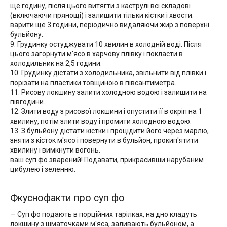
ще годину, після цього витягти з каструлі всі складові
(включаючи прянощі) і залишити тільки кістки і хвости.
варити ще 3 години, періодично видаляючи жир з поверхні
бульйону.
9. Грудинку остуджувати 10 хвилин в холодній воді. Після
цього загорнути м'ясо в харчову плівку і покласти в
холодильник на 2,5 години.
10. Грудинку дістати з холодильника, звільнити від плівки і
порізати на пластики товщиною в півсантиметра.
11. Рисову локшину залити холодною водою і залишити на
півгодини.
12. Злити воду з рисової локшини і опустити її в окріп на 1
хвилину, потім злити воду і промити холодною водою.
13. З бульйону дістати кістки і процідити його через марлю,
зняти з кісток м'ясо і повернути в бульйон, прокип'ятити
хвилину і вимкнути вогонь.
ваш суп фо зварений! Подавати, прикрасивши нарубаним
цибулею і зеленню.
Фкуснофакти про суп фо
— Суп фо подають в порційних тарілках, на дно кладуть
локшину з шматочками м'яса, заливають бульйоном, а