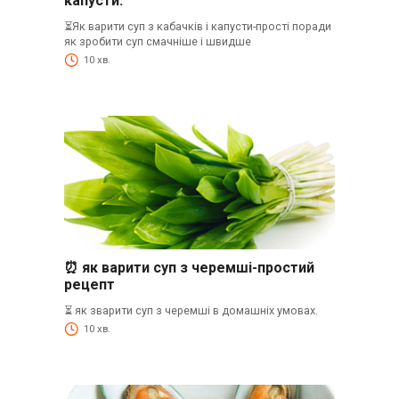
капусти.
⏳Як варити суп з кабачків і капусти-прості поради
як зробити суп смачніше і швидше
10 хв.
⏰ як варити суп з черемші-простий
рецепт
⏳ як зварити суп з черемші в домашніх умовах.
10 хв.