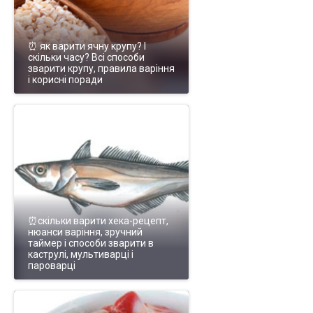
⏰ як варити ячну крупу? І
скільки часу? Всі способи
зварити крупу, правила варіння
і корисні поради
⏰скільки варити хека-рецепт,
нюанси варіння, зручний
таймер і способи зварити в
каструлі, мультиварці і
пароварці