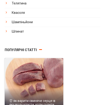
Телятина
Квасоля
Шампіньйони
Шпинат
ПОПУЛЯРНІ СТАТТІ
⏰ як варити свиняче серце-в
яку воду класти, коли солити,