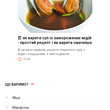
⏰ як варити суп із заморожених мідій
- простий рецепт і як варити смачніше
⏳ загальні правила, рецепти томатного супу з
мідій і з вершками, з чим подавати
10 хв.
ЩО ВАРИМО?
Яйце
Макарони