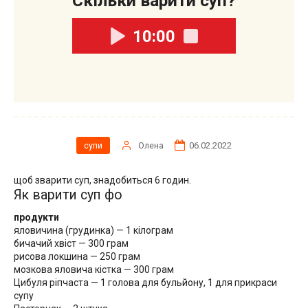
Скільки варити суп?
10:00
Олена
06.02.2022
супи
щоб зварити суп, знадобиться 6 годин.
Як варити суп фо
продукти
яловичина (грудинка) — 1 кілограм
бичачий хвіст — 300 грам
рисова локшина — 250 грам
мозкова яловича кістка — 300 грам
Цибуля ріпчаста — 1 голова для бульйону, 1 для прикраси
супу