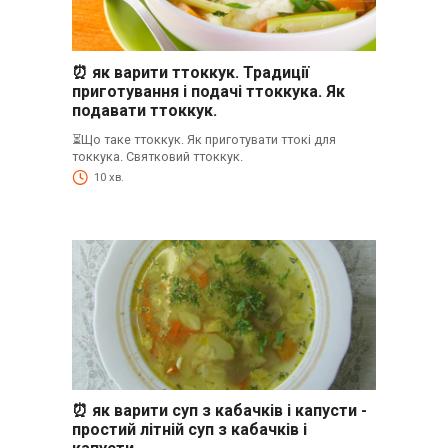
⏰ як варити ттоккук. Традиції
приготування і подачі ттоккука. Як
подавати ттоккук.
⏳Що таке ттоккук. Як приготувати ттокі для
токкука. Святковий ттоккук.
10 хв.
⏰ як варити суп з кабачків і капусти -
простий літній суп з кабачків і