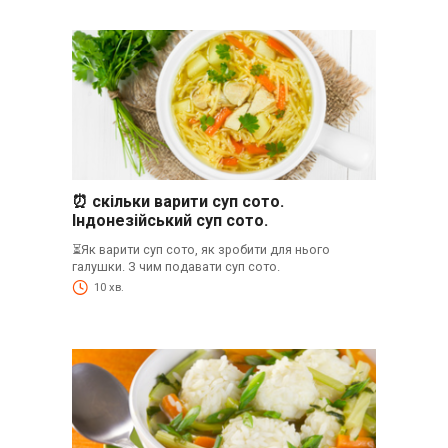
⏰ скільки варити суп сото.
Індонезійський суп сото.
⏳Як варити суп сото, як зробити для нього
галушки. З чим подавати суп сото.
10 хв.