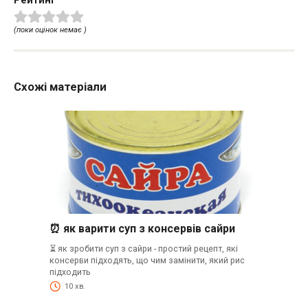
Рейтинг
(поки оцінок немає )
Схожі матеріали
⏰ як варити суп з консервів сайри
⏳ як зробити суп з сайри - простий рецепт, які
консерви підходять, що чим замінити, який рис
підходить
10 хв.