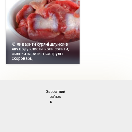
⏰ як варити курячі шлунки-в
яку воду класти, коли солити,
скільки варити в каструлі і
скороварці
Зворотний
зв'язо
к