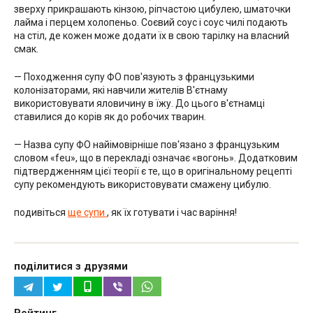
зверху прикрашають кінзою, ріпчастою цибулею, шматочки
лайма і перцем холопеньо. Соєвий соус і соус чилі подають
на стіл, де кожен може додати їх в свою тарілку на власний
смак.
— Походження супу ФО пов'язують з французькими
колонізаторами, які навчили жителів В'єтнаму
використовувати яловичину в їжу. До цього в'єтнамці
ставилися до корів як до робочих тварин.
— Назва супу ФО найімовірніше пов'язано з французьким
словом «feu», що в перекладі означає «вогонь». Додатковим
підтвердженням цієї теорії є те, що в оригінальному рецепті
супу рекомендують використовувати смажену цибулю.
подивіться
ще супи
, як їх готувати і час варіння!
поділитися з друзями