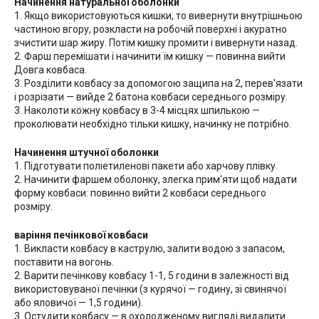
Начинення натуральної оболонки
1. Якщо використовуються кишки, то вивернути внутрішньою
частиною вгору, розкласти на робочій поверхні і акуратно
зчистити шар жиру. Потім кишку промити і вивернути назад.
2. Фарш перемішати і начинити їм кишку — повинна вийти
Довга ковбаса.
3. Розділити ковбасу за допомогою защипа на 2, перев'язати
і розрізати — вийде 2 батона ковбаси середнього розміру.
3. Наколоти кожну ковбасу в 3-4 місцях шпилькою —
проколювати необхідно тільки кишку, начинку не потрібно.
Начинення штучної оболонки
1. Підготувати поліетиленові пакети або харчову плівку.
2. Начинити фаршем оболонку, злегка прим'яти щоб надати
форму ковбаси: повинно вийти 2 ковбаси середнього
розміру.
варіння печінкової ковбаси
1. Викласти ковбасу в каструлю, залити водою з запасом,
поставити на вогонь.
2. Варити печінкову ковбасу 1-1, 5 години в залежності від
використовуваної печінки (з курячої — годину, зі свинячої
або яловичої — 1,5 години).
3. Остудити ковбасу — в охолодженому вигляді видалити