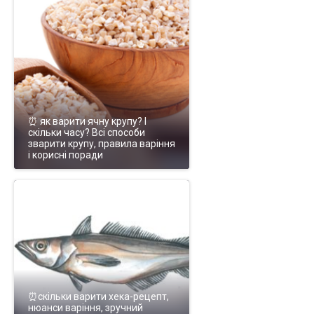
⏰ як варити ячну крупу? І
скільки часу? Всі способи
зварити крупу, правила варіння
і корисні поради
⏰скільки варити хека-рецепт,
нюанси варіння, зручний