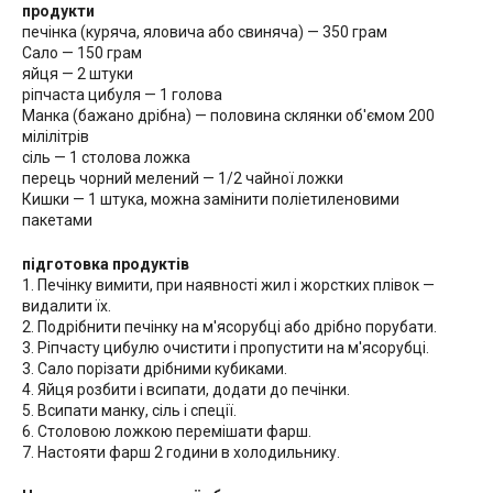
продукти
печінка (куряча, яловича або свиняча) — 350 грам
Сало — 150 грам
яйця — 2 штуки
ріпчаста цибуля — 1 голова
Манка (бажано дрібна) — половина склянки об'ємом 200
мілілітрів
сіль — 1 столова ложка
перець чорний мелений — 1/2 чайної ложки
Кишки — 1 штука, можна замінити поліетиленовими
пакетами
підготовка продуктів
1. Печінку вимити, при наявності жил і жорстких плівок —
видалити їх.
2. Подрібнити печінку на м'ясорубці або дрібно порубати.
3. Ріпчасту цибулю очистити і пропустити на м'ясорубці.
3. Сало порізати дрібними кубиками.
4. Яйця розбити і всипати, додати до печінки.
5. Всипати манку, сіль і спеції.
6. Столовою ложкою перемішати фарш.
7. Настояти фарш 2 години в холодильнику.