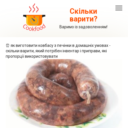
Перейти
до
Скільки
вмісту
варити?
Варимо із задоволенням!
⏰ як виготовити ковбасу з печінки в домашніх умовах -
скільки варити, який потрібен інвентар і приправи, які
пропорції використовувати