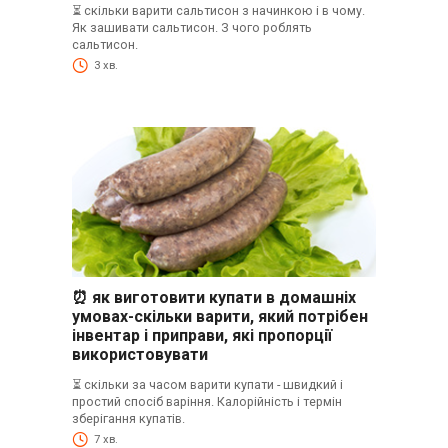
⏳ скільки варити сальтисон з начинкою і в чому.
Як зашивати сальтисон. З чого роблять
сальтисон.
3 хв.
⏰ як виготовити купати в домашніх
умовах-скільки варити, який потрібен
інвентар і приправи, які пропорції
використовувати
⏳ скільки за часом варити купати - швидкий і
простий спосіб варіння. Калорійність і термін
зберігання купатів.
7 хв.