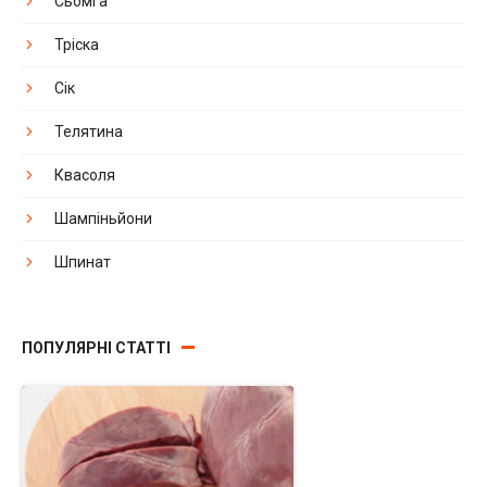
Сьомга
Тріска
Сік
Телятина
Квасоля
Шампіньйони
Шпинат
ПОПУЛЯРНІ СТАТТІ