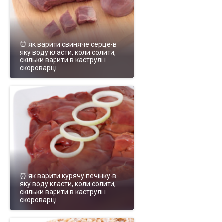
⏰ як варити свиняче серце-в
яку воду класти, коли солити,
скільки варити в каструлі і
скороварці
⏰ як варити курячу печінку-в
яку воду класти, коли солити,
скільки варити в каструлі і
скороварці