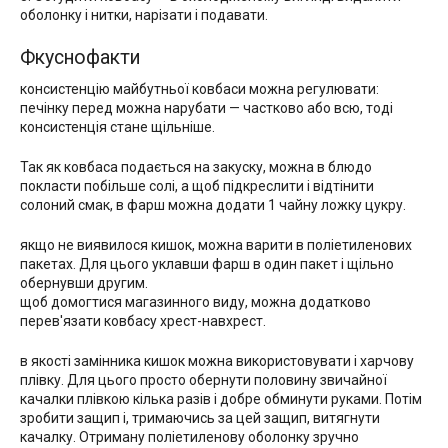
оболонку і нитки, нарізати і подавати.
Фкуснофакти
консистенцію майбутньої ковбаси можна регулювати:
печінку перед можна нарубати — частково або всю, тоді
консистенція стане щільніше.
Так як ковбаса подається на закуску, можна в блюдо
покласти побільше солі, а щоб підкреслити і відтінити
солоний смак, в фарш можна додати 1 чайну ложку цукру.
якщо не виявилося кишок, можна варити в поліетиленових
пакетах. Для цього уклавши фарш в один пакет і щільно
обернувши другим.
щоб домогтися магазинного виду, можна додатково
перев'язати ковбасу хрест-навхрест.
в якості замінника кишок можна використовувати і харчову
плівку. Для цього просто обернути половину звичайної
качалки плівкою кілька разів і добре обминути руками. Потім
зробити защип і, тримаючись за цей защип, витягнути
качалку. Отриману поліетиленову оболонку зручно