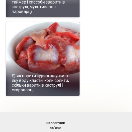
таймер і способи зварити в
каструлі, мультиварці і
пароварці
⏰ як варити курячі шлунки-в
яку воду класти, коли солити,
скільки варити в каструлі і
скороварці
Зворотний
зв'язо