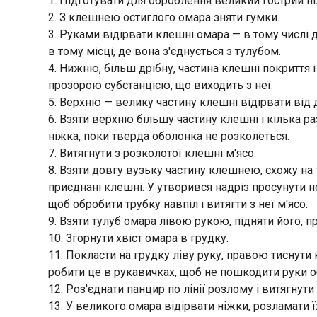
1. Підготувати для оброблення великий гострий ніж
2. З клешнею остиглого омара зняти гумки.
3. Руками відірвати клешні омара — в тому числі д
в тому місці, де вона з'єднується з тулубом.
4. Нижню, більш дрібну, частина клешні покриття 
прозорою субстанцією, що виходить з неї.
5. Верхню — велику частину клешні відірвати від 
6. Взяти верхню більшу частину клешні і кілька ра
ніжка, поки тверда оболонка не розколеться.
7. Витягнути з розколотої клешні м'ясо.
8. Взяти довгу вузьку частину клешнею, схожу на т
приєднані клешні. У утворився надріз просунути но
щоб обробити трубку навпіл і витягти з неї м'ясо.
9. Взяти тулуб омара лівою рукою, підняти його, п
10. Згорнути хвіст омара в грудку.
11. Покласти на грудку ліву руку, правою тиснути н
робити це в рукавичках, щоб не пошкодити руки о
12. Роз'єднати панцир по лінії розлому і витягнути 
13. У великого омара відірвати ніжки, розламати 