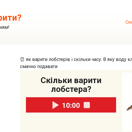
рити?
Скі
ням!
⏰ як варити лобстерів і скільки часу. В яку воду к
смачно подавати
Скільки варити
лобстера?
10:00