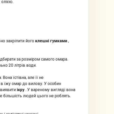
 олією.
бно закріпити його
клешні гумками
,
ідбирати за розміром самого омара.
ько 20 літрів води.
 Вона їстівна, але її не
 в їжу омар до вилову. У особин
а виявити
ікру
. У вареному вигляді вона
ле більшість людей цього не роблять.