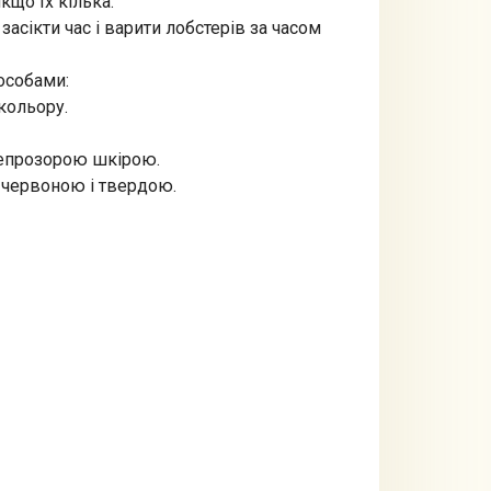
кщо їх кілька.
асікти час і варити лобстерів за часом
особами:
кольору.
 непрозорою шкірою.
-червоною і твердою.