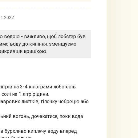
01.2022
ю водою - важливо, щоб лобстер був
димо воду до кипіння, зменшуємо
прикривши кришкою.
ітрів на 3-4 кілограми лобстерів.
олі на 1 літр рідини.
лаврових листків, гілочку чебрецю або
ьний вогонь, дочекатися, поки вода
о в бурхливо киплячу воду вперед