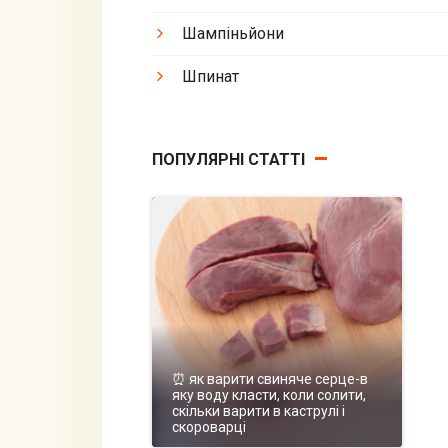
Шампіньйони
Шпинат
ПОПУЛЯРНІ СТАТТІ
⏰ як варити свиняче серце-в
яку воду класти, коли солити,
скільки варити в каструлі і
скороварці