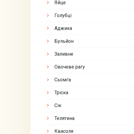
Яйце
Голубці
Аджика
Бульйон
Заливне
Овочеве рагу
Сьомга
Тріска
Сік
Телятина
Квасоля