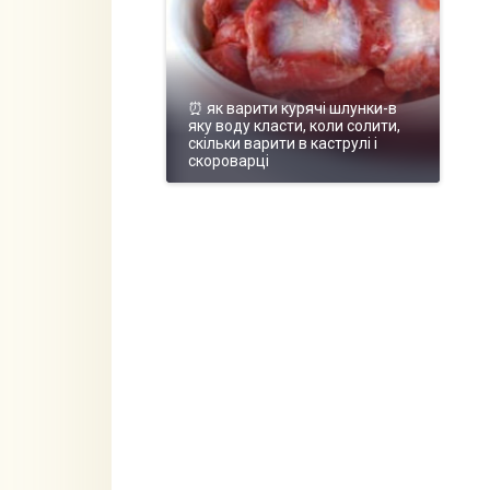
⏰ як варити курячі шлунки-в
яку воду класти, коли солити,
скільки варити в каструлі і
скороварці