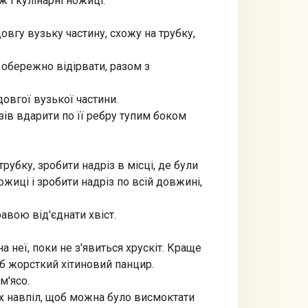
 і кулінарні ножиці.
овгу вузьку частину, схожу на трубку,
і обережно відірвати, разом з
довгої вузької частини.
зів вдарити по її ребру тупим боком
рубку, зробити надріз в місці, де були
жиці і зробити надріз по всій довжині,
равою від'єднати хвіст.
а неї, поки не з'явиться хрускіт. Краще
б жорсткий хітиновий панцир.
м'ясо.
їх навпіл, щоб можна було висмоктати