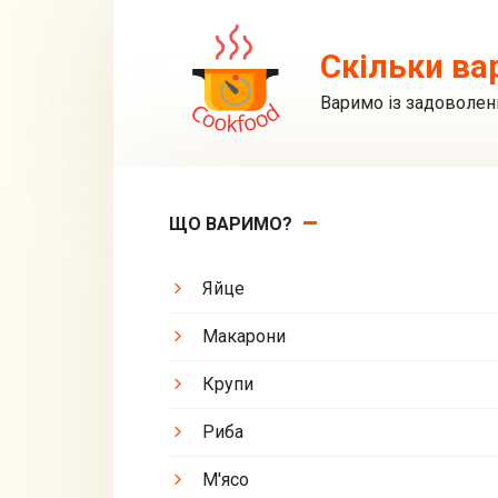
Перейти
до
Скільки ва
вмісту
Варимо із задоволен
ЩО ВАРИМО?
Яйце
Макарони
Крупи
Риба
М'ясо