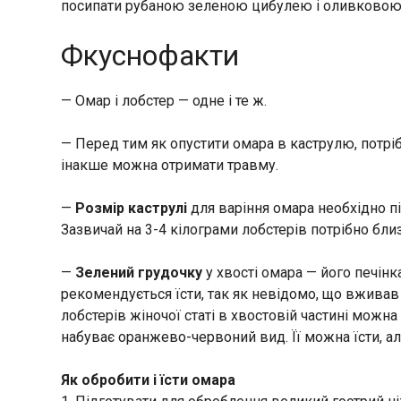
посипати рубаною зеленою цибулею і оливковою
Фкуснофакти
— Омар і лобстер — одне і те ж.
— Перед тим як опустити омара в каструлю, потрі
інакше можна отримати травму.
—
Розмір каструлі
для варіння омара необхідно п
Зазвичай на 3-4 кілограми лобстерів потрібно близ
—
Зелений грудочку
у хвості омара — його печінка.
рекомендується їсти, так як невідомо, що вживав
лобстерів жіночої статі в хвостовій частині можн
набуває оранжево-червоний вид. Її можна їсти, а
Як обробити і їсти омара