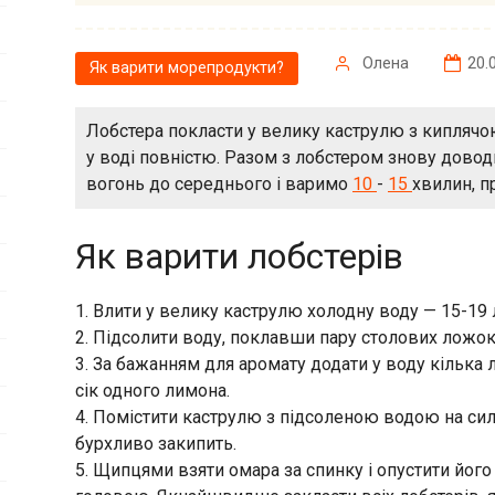
Олена
20.
Як варити морепродукти?
Лобстера покласти у велику каструлю з киплячо
у воді повністю. Разом з лобстером знову дово
вогонь до середнього і варимо
10
-
15
хвилин, 
Як варити лобстерів
1. Влити у велику каструлю холодну воду — 15-19 л
2. Підсолити воду, поклавши пару столових ложок с
3. За бажанням для аромату додати у воду кілька 
сік одного лимона.
4. Помістити каструлю з підсоленою водою на сил
бурхливо закипить.
5. Щипцями взяти омара за спинку і опустити йог