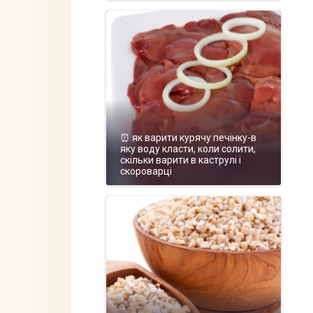
⏰ як варити курячу печінку-в
яку воду класти, коли солити,
скільки варити в каструлі і
скороварці