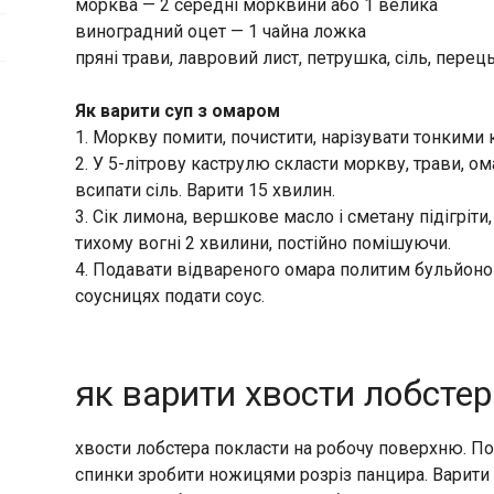
морква — 2 середні морквини або 1 велика
виноградний оцет — 1 чайна ложка
пряні трави, лавровий лист, петрушка, сіль, перец
Як варити суп з омаром
1. Моркву помити, почистити, нарізувати тонкими
2. У 5-літрову каструлю скласти моркву, трави, ом
всипати сіль. Варити 15 хвилин.
3. Сік лимона, вершкове масло і сметану підігріти,
тихому вогні 2 хвилини, постійно помішуючи.
4. Подавати відвареного омара политим бульйоном
соусницях подати соус.
як варити хвости лобстер
хвости лобстера покласти на робочу поверхню. По
спинки зробити ножицями розріз панцира. Варити 5