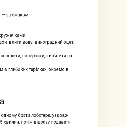
ь — за смаком
 кружечками.
ари, влити воду, виноградний оцет,
 посолити, поперчити, кип'ятити на
 в глибоких тарілках, окремо в
а
 одному брати лобстера, уздовж
 хвилин, потім відразу подавати: