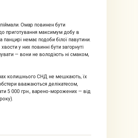
 спіймали. Омар повинен бути
 до приготування максимум добу в
а панцирі немає подоби білої павутини.
хвости у них повинні бути загорнуті
пувати — вони не володіють ні смаком,
аїнах колишнього СНД не мешкають, їх
лобстери вважаються делікатесом,
ати 5 000 грн., варено-морожених — від
року).