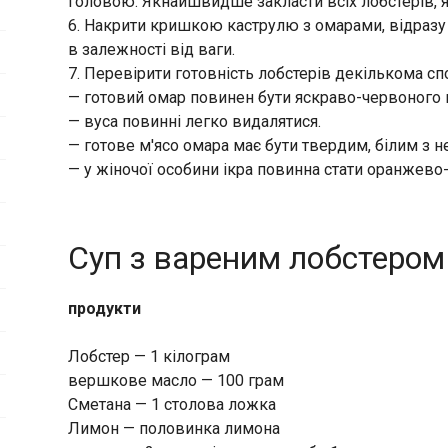
головою. Якнайшвидше закласти всіх лобстерів, я
6. Накрити кришкою каструлю з омарами, відразу з
в залежності від ваги.
7. Перевірити готовність лобстерів декількома сп
— готовий омар повинен бути яскраво-червоного 
— вуса повинні легко видалятися.
— готове м'ясо омара має бути твердим, білим з
— у жіночої особини ікра повинна стати оранжево
Суп з вареним лобстером
продукти
Лобстер — 1 кілограм
вершкове масло — 100 грам
Сметана — 1 столова ложка
Лимон — половинка лимона