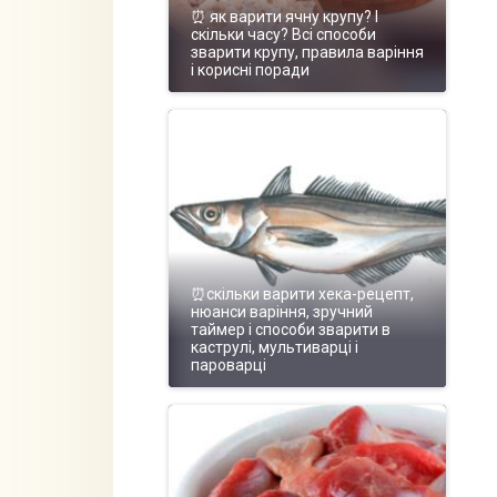
⏰ як варити ячну крупу? І
скільки часу? Всі способи
зварити крупу, правила варіння
і корисні поради
⏰скільки варити хека-рецепт,
нюанси варіння, зручний
таймер і способи зварити в
каструлі, мультиварці і
пароварці