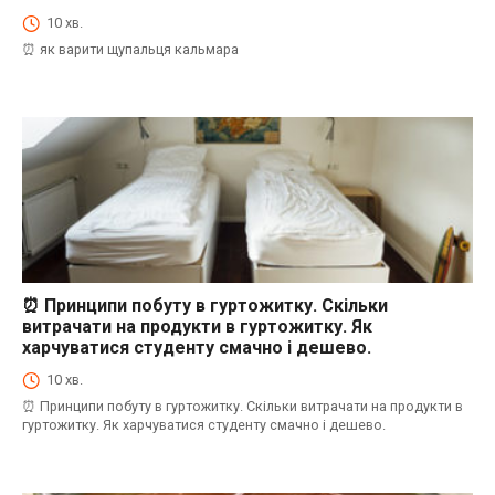
⏰Енциклопедія Coofood. Як економити час і гроші на кухні. Практичний побут.
10 хв.
⏰ як варити щупальця кальмара
⏰ Принципи побуту в гуртожитку. Скільки
⏰Енциклопедія Coofood. Як економити час і гроші на кухні. Практичний побут.
витрачати на продукти в гуртожитку. Як
харчуватися студенту смачно і дешево.
10 хв.
⏰ Принципи побуту в гуртожитку. Скільки витрачати на продукти в
гуртожитку. Як харчуватися студенту смачно і дешево.