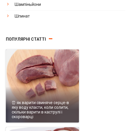
Шампіньйони
Шпинат
ПОПУЛЯРНІ СТАТТІ
⏰ як варити свиняче серце-в
яку воду класти, коли солити,
скільки варити в каструлі і
скороварці