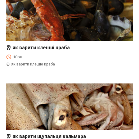
⏰ як варити клешні краба
⏰Енциклопедія Coofood. Як економити час і гроші на кухні. Практичний побут.
10 хв.
⏰ як варити клешні краба
⏰ як варити щупальця кальмара