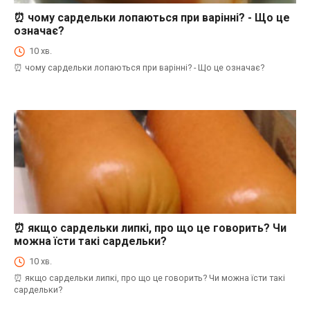
⏰ чому сардельки лопаються при варінні? - Що це
⏰Енциклопедія Coofood. Як економити час і гроші на кухні. Практичний побут.
означає?
10 хв.
⏰ чому сардельки лопаються при варінні? - Що це означає?
⏰ якщо сардельки липкі, про що це говорить? Чи
⏰Енциклопедія Coofood. Як економити час і гроші на кухні. Практичний побут.
можна їсти такі сардельки?
10 хв.
⏰ якщо сардельки липкі, про що це говорить? Чи можна їсти такі
сардельки?