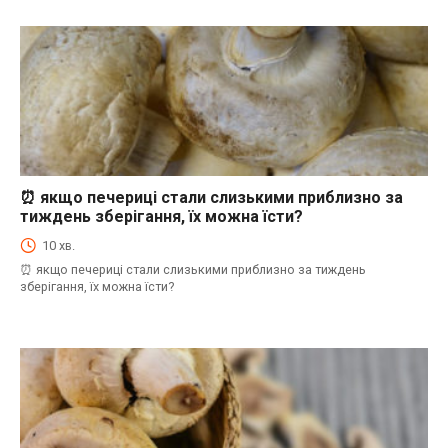
⏰ якщо печериці стали слизькими приблизно за
⏰Енциклопедія Coofood. Як економити час і гроші на кухні. Практичний побут.
тиждень зберігання, їх можна їсти?
10 хв.
⏰ якщо печериці стали слизькими приблизно за тиждень
зберігання, їх можна їсти?