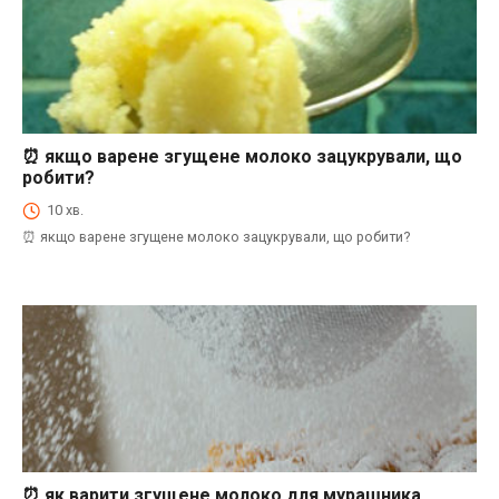
⏰ якщо варене згущене молоко зацукрували, що
⏰Енциклопедія Coofood. Як економити час і гроші на кухні. Практичний побут.
робити?
10 хв.
⏰ якщо варене згущене молоко зацукрували, що робити?
⏰ як варити згущене молоко для мурашника