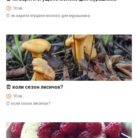
⏰Енциклопедія Coofood. Як економити час і гроші на кухні. Практичний побут.
10 хв.
⏰ як варити згущене молоко для мурашника
⏰ коли сезон лисичок?
⏰Енциклопедія Coofood. Як економити час і гроші на кухні. Практичний побут.
10 хв.
⏰ коли сезон лисичок?