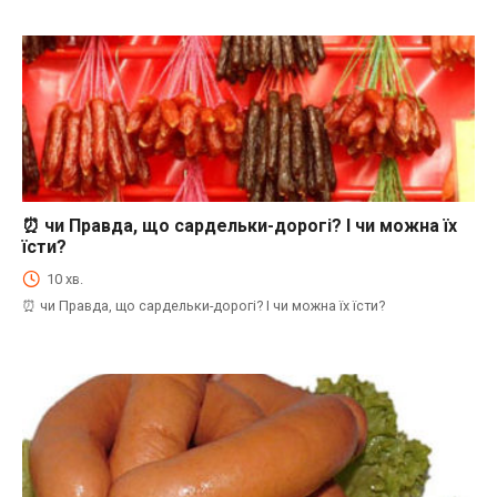
⏰ чи Правда, що сардельки-дорогі? І чи можна їх
⏰Енциклопедія Coofood. Як економити час і гроші на кухні. Практичний побут.
їсти?
10 хв.
⏰ чи Правда, що сардельки-дорогі? І чи можна їх їсти?