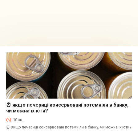
⏰ якщо печериці консервовані потемніли в банку,
⏰Енциклопедія Coofood. Як економити час і гроші на кухні. Практичний побут.
чи можна їх їсти?
10 хв.
⏰ якщо печериці консервовані потемніли в банку, чи можна їх їсти?