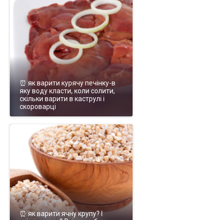
⏰ як варити курячу печінку-в
яку воду класти, коли солити,
скільки варити в каструлі і
скороварці
⏰ як варити ячну крупу? І