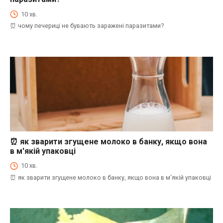
10 хв.
⏰ чому печериці не бувають заражені паразитами?
⏰ як зварити згущене молоко в банку, якщо вона
⏰Енциклопедія Coofood. Як економити час і гроші на кухні. Практичний побут.
в м'якій упаковці
10 хв.
⏰ як зварити згущене молоко в банку, якщо вона в м'якій упаковці