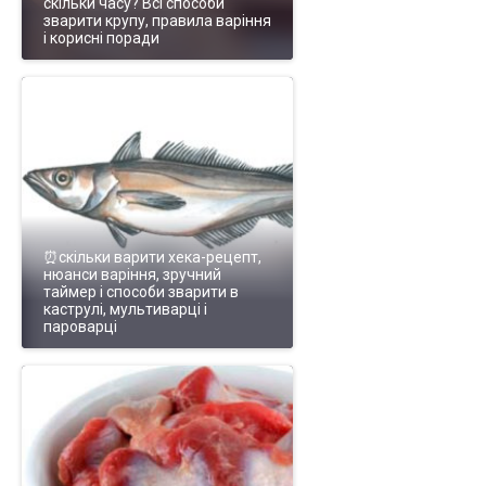
скільки часу? Всі способи
зварити крупу, правила варіння
і корисні поради
⏰скільки варити хека-рецепт,
нюанси варіння, зручний
таймер і способи зварити в
каструлі, мультиварці і
пароварці