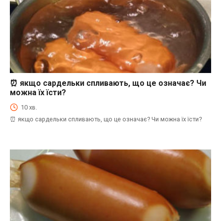
⏰ якщо сардельки спливають, що це означає? Чи
⏰Енциклопедія Coofood. Як економити час і гроші на кухні. Практичний побут.
можна їх їсти?
10 хв.
⏰ якщо сардельки спливають, що це означає? Чи можна їх їсти?