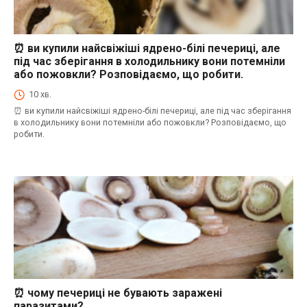
⏰ ви купили найсвіжіші ядрено-білі печериці, але
⏰Енциклопедія Coofood. Як економити час і гроші на кухні. Практичний побут.
під час зберігання в холодильнику вони потемніли
або пожовкли? Розповідаємо, що робити.
10 хв.
⏰ ви купили найсвіжіші ядрено-білі печериці, але під час зберігання
в холодильнику вони потемніли або пожовкли? Розповідаємо, що
робити.
⏰ чому печериці не бувають заражені
⏰Енциклопедія Coofood. Як економити час і гроші на кухні. Практичний побут.
паразитами?