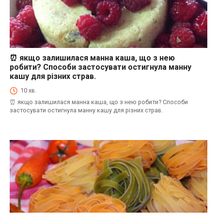
⏰ якщо залишилася манна каша, що з нею
⏰Енциклопедія Coofood. Як економити час і гроші на кухні. Практичний побут.
робити? Способи застосувати остигнула манну
кашу для різних страв.
10 хв.
⏰ якщо залишилася манна каша, що з нею робити? Способи
застосувати остигнула манну кашу для різних страв.