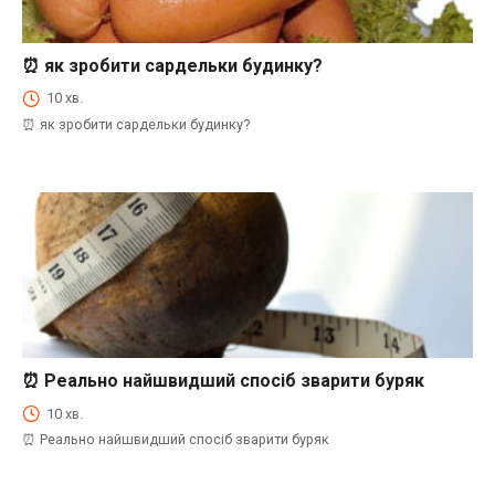
⏰ як зробити сардельки будинку?
⏰Енциклопедія Coofood. Як економити час і гроші на кухні. Практичний побут.
10 хв.
⏰ як зробити сардельки будинку?
⏰ Реально найшвидший спосіб зварити буряк
⏰Енциклопедія Coofood. Як економити час і гроші на кухні. Практичний побут.
10 хв.
⏰ Реально найшвидший спосіб зварити буряк