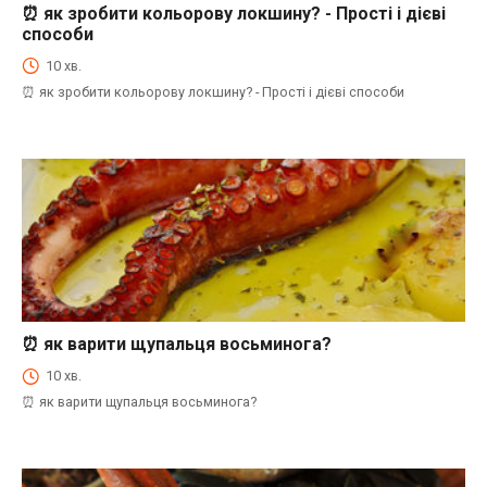
⏰ як зробити кольорову локшину? - Прості і дієві
⏰Енциклопедія Coofood. Як економити час і гроші на кухні. Практичний побут.
способи
10 хв.
⏰ як зробити кольорову локшину? - Прості і дієві способи
⏰ як варити щупальця восьминога?
⏰Енциклопедія Coofood. Як економити час і гроші на кухні. Практичний побут.
10 хв.
⏰ як варити щупальця восьминога?