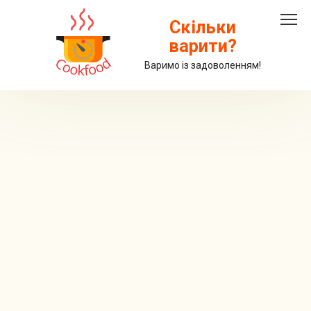
Перейти
до
Скільки
вмісту
варити?
Варимо із задоволенням!