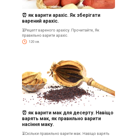
⏰ як варити арахіс. Як зберігати
варений арахіс.
⏳Рецепт вареного арахісу. Прочитайте, Як
правильно варити арахіс.
120 хв.
⏰ як варити мак для десерту. Навіщо
варять мак, як правильно варити
насіння маку.
⏳Скільки правильно варити мак. Навіщо варять