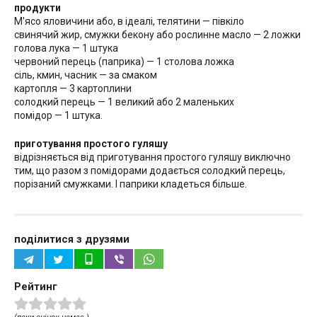
продукти
М'ясо яловичини або, в ідеалі, телятини — півкіло
свинячий жир, смужки бекону або рослинне масло — 2 ложки
голова лука — 1 штука
червоний перець (паприка) — 1 столова ложка
сіль, кмин, часник — за смаком
картопля — 3 картоплини
солодкий перець — 1 великий або 2 маленьких
помідор — 1 штука.
приготування простого гуляшу
відрізняється від приготування простого гуляшу виключно
тим, що разом з помідорами додається солодкий перець,
порізаний смужками. І паприки кладеться більше.
поділитися з друзями
Рейтинг