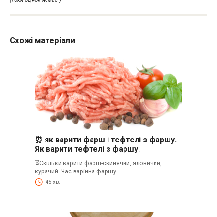
(поки оцінок немає )
Схожі матеріали
⏰ як варити фарш і тефтелі з фаршу.
Як варити тефтелі з фаршу.
⏳Скільки варити фарш-свинячий, яловичий,
курячий. Час варіння фаршу.
45 хв.