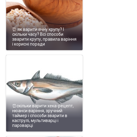
⏰ як варити ячну крупу? І
скільки часу? Всі способи
зварити крупу, правила варіння
і корисні поради
⏰скільки варити хека-рецепт,
нюанси варіння, зручний
таймер і способи зварити в
каструлі, мультиварці і
пароварці