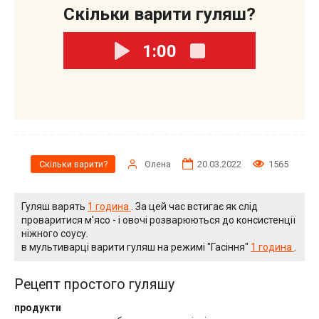
Скільки варити гуляш?
1:00
Олена
20.03.2022
1565
Скільки варити?
Гуляш варять
1 година
. За цей час встигає як слід
проваритися м'ясо - і овочі розварюються до консистенції
ніжного соусу.
в мультиварці варити гуляш на режимі "Гасіння"
1 година
.
Рецепт простого гуляшу
продукти