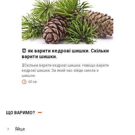
⏰ як варити кедрові шишки. Скільки
варити шишки.
⏳Скільки варити кедрові шишки. Навіщо варити
кедрові шишки. За який час зійде смола з
шишок.
60 хв.
ЩО ВАРИМО?
Яйце