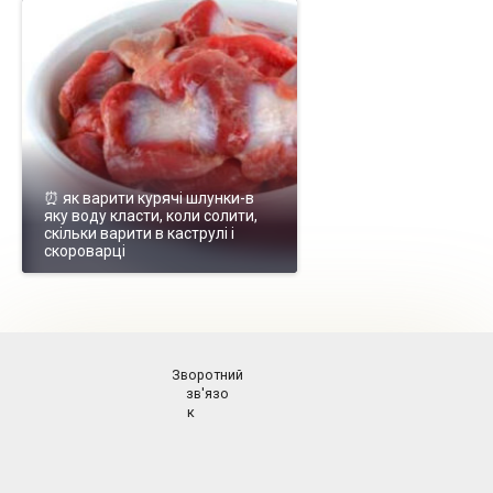
⏰ як варити курячі шлунки-в
яку воду класти, коли солити,
скільки варити в каструлі і
скороварці
Зворотний
зв'язо
к