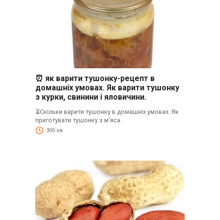
⏰ як варити тушонку-рецепт в
домашніх умовах. Як варити тушонку
з курки, свинини і яловичини.
⏳Скільки варити тушонку в домашніх умовах. Як
приготувати тушонку з м'яса.
300 хв.