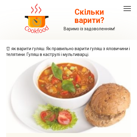
Перейти
до
Скільки
вмісту
варити?
Варимо із задоволенням!
⏰ як варити гуляш. Як правильно варити гуляш з яловичини і
телятини. Гуляш в каструлі і мультиварці.