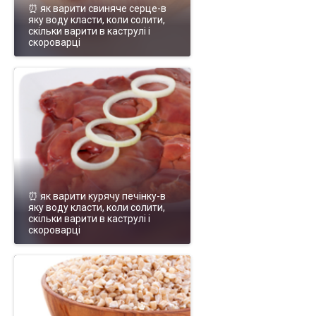
⏰ як варити свиняче серце-в
яку воду класти, коли солити,
скільки варити в каструлі і
скороварці
⏰ як варити курячу печінку-в
яку воду класти, коли солити,
скільки варити в каструлі і
скороварці