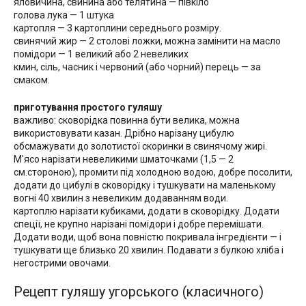
яловичина, свинина або телятина — півкіло
голова лука — 1 штука
картопля — 3 картоплини середнього розміру.
свинячий жир — 2 столові ложки, можна замінити на масло
помідори — 1 великий або 2 невеликих
кмин, сіль, часник і червоний (або чорний) перець — за
смаком.
приготування простого гуляшу
важливо: сковорідка повинна бути велика, можна
використовувати казан. Дрібно нарізану цибулю
обсмажувати до золотистої скоринки в свинячому жирі.
М'ясо нарізати невеликими шматочками (1,5 — 2
см.стороною), промити під холодною водою, добре посолити,
додати до цибулі в сковорідку і тушкувати на маленькому
вогні 40 хвилин з невеликим додаванням води.
картоплю нарізати кубиками, додати в сковорідку. Додати
спеції, не крупно нарізані помідори і добре перемішати.
Додати води, щоб вона повністю покривала інгредієнти — і
тушкувати ще близько 20 хвилин. Подавати з булкою хліба і
негострими овочами.
Рецепт гуляшу угорського (класичного)