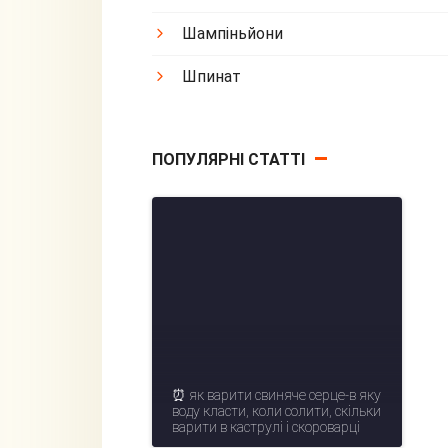
Шампіньйони
Шпинат
ПОПУЛЯРНІ СТАТТІ
⏰ як варити свиняче серце-в яку
воду класти, коли солити, скільки
варити в каструлі і скороварці