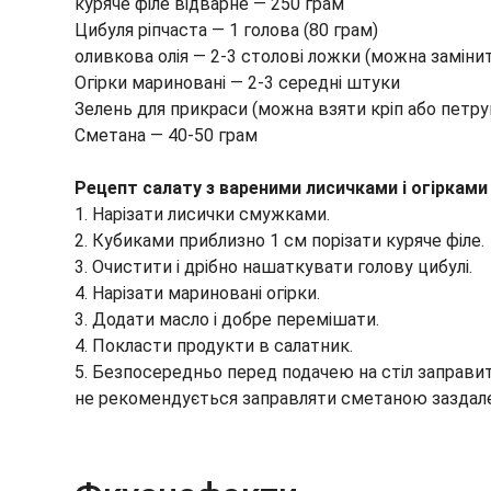
куряче філе відварне — 250 грам
Цибуля ріпчаста — 1 голова (80 грам)
оливкова олія — 2-3 столові ложки (можна заміни
Огірки мариновані — 2-3 середні штуки
Зелень для прикраси (можна взяти кріп або петруш
Сметана — 40-50 грам
Рецепт салату з вареними лисичками і огірками
1. Нарізати лисички смужками.
2. Кубиками приблизно 1 см порізати куряче філе.
3. Очистити і дрібно нашаткувати голову цибулі.
4. Нарізати мариновані огірки.
3. Додати масло і добре перемішати.
4. Покласти продукти в салатник.
5. Безпосередньо перед подачею на стіл заправи
не рекомендується заправляти сметаною заздале