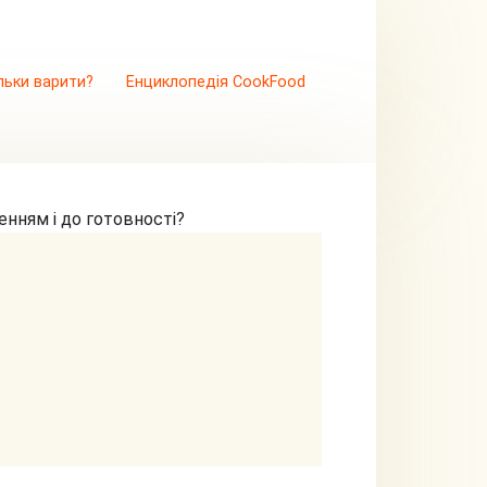
льки варити?
Енциклопедія CookFood
нням і до готовності?