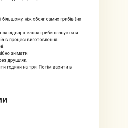
 більшому, ніж обсяг самих грибів (на
після відварювання гриби планується
ба в процесі виготовлення.
і.
рібно знімати.
ерез друшляк.
ти години на три. Потім варити в
ми