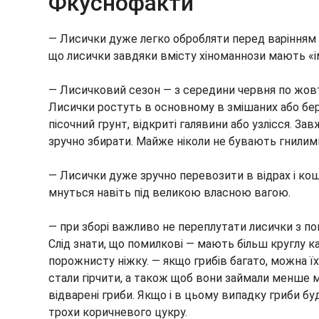
Фкуснофакти
— Лисички дуже легко обробляти перед варінням
що лисички завдяки вмісту хіноманнози мають «іму
— Лисичковий сезон — з середини червня по жовт
Лисички ростуть в основному в змішаних або бер
пісочний грунт, відкриті галявини або узлісся. За
зручно збирати. Майже ніколи не бувають гнилим
— Лисички дуже зручно перевозити в відрах і кош
мнуться навіть під великою власною вагою.
— при зборі важливо не переплутати лисички з 
Слід знати, що помилкові — мають більш круглу к
порожнисту ніжку. — якщо грибів багато, можна ї
стали гірчити, а також щоб вони займали менше
відварені гриби. Якщо і в цьому випадку гриби буд
трохи коричневого цукру.