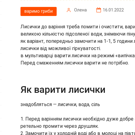
Олена
16.01.2022
варимо гриби
Лисички до варіння треба помити і очистити, вар
великою кількістю підсоленої води, знімаючи піну
як варіант, попередньо замочити на 1-1, 5 години
лисички від можливої гіркуватості.
в мультиварці варити лисички на режимі «випічка
Перед смаженням лисички варити не потрібно.
Як варити лисички
знадобляться — лисички, вода, сіль
1. Перед варінням лисички необхідно дуже добре о
ретельно промити через друшляк.
2. Замочити їх у холодній воді або в молоці на пів