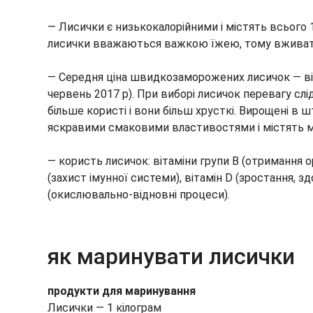
— Лисички є низькокалорійними і містять всього 1
лисички вважаються важкою їжею, тому вживати
— Середня ціна швидкозаморожених лисичок — від 1
червень 2017 р). При виборі лисичок перевагу слі
більше користі і вони більш хрусткі. Вирощені 
яскравими смаковими властивостями і містять 
— користь лисичок: вітаміни групи B (отримання ор
(захист імунної системи), вітамін D (зростання, здо
(окислювально-відновні процеси).
як маринувати лисички
продукти для маринування
Лисички — 1 кілограм