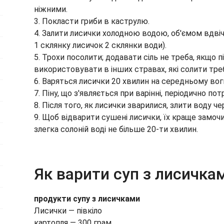
ніжними.
3. Покласти гриби в каструлю.
4. Залити лисички холодною водою, об'ємом вдвічі
1 склянку лисичок 2 склянки води).
5. Трохи посолити; додавати сіль не треба, якщо 
використовувати в інших стравах, які солити тре
6. Варяться лисички 20 хвилин на середньому вогн
7. Піну, що з'являється при варінні, періодично пот
8. Після того, як лисички зварилися, злити воду ч
9. Щоб відварити сушені лисички, їх краще замочи
злегка солоній воді не більше 20-ти хвилин.
Як варити суп з лисичка
продукти супу з лисичками
Лисички — півкіло
картопля — 300 грам