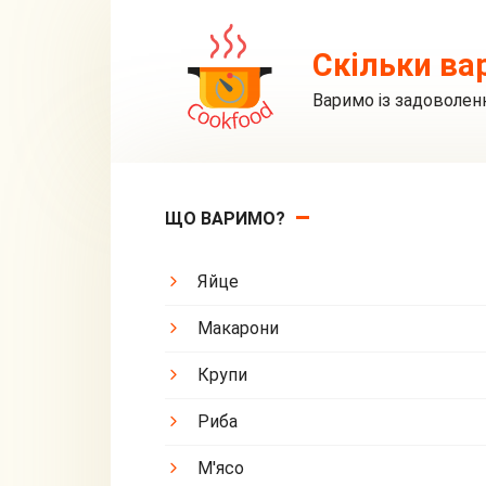
Перейти
до
Скільки ва
вмісту
Варимо із задоволен
ЩО ВАРИМО?
Яйце
Макарони
Крупи
Риба
М'ясо