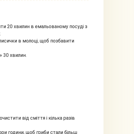
ити 20 хвилин в емальованому посуді з
.
 лисички в молоці, щоб позбавити
» 30 хвилин.
чистити від сміття і кілька разів
тори години, щоб гриби стали більш