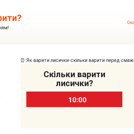
рити?
Скі
ням!
⏰ Як варити лисички-скільки варити перед смаже
Скільки варити
лисички?
10:00