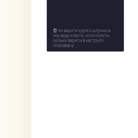
⏰ як варити курячі шлунки-в
яку воду класти, коли солити,
скільки варити в каструлі і
скороварці