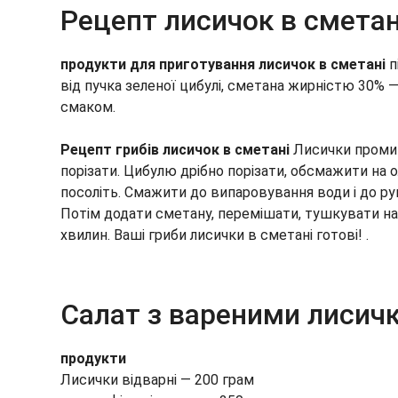
Рецепт лисичок в сметан
продукти для приготування лисичок в сметані
п
від пучка зеленої цибулі, сметана жирністю 30% — 
смаком.
Рецепт грибів лисичок в сметані
Лисички промит
порізати. Цибулю дрібно порізати, обсмажити на о
посоліть. Смажити до випаровування води і до рум
Потім додати сметану, перемішати, тушкувати на
хвилин. Ваші гриби лисички в сметані готові! .
Салат з вареними лисич
продукти
Лисички відварні — 200 грам