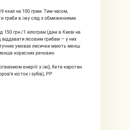
9 ккал на 100 грам. Тим часом,
 гриби в їжу слід з обмеженнями.
50 грн./1 кілограм (дані в Києві на
д віддавати лісовим грибам — у них
в штучних умовах лисички мають менш
менше корисних речовин.
ганізмом енергії з їжі), бета-каротин
ров'я кісток і зубів), РР