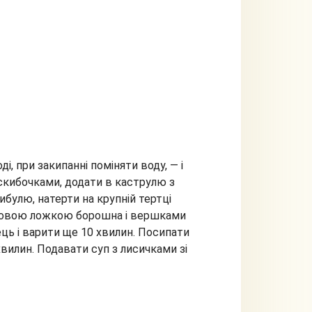
ді, при закипанні поміняти воду, — і
 скибочками, додати в каструлю з
булю, натерти на крупній тертці
оловою ложкою борошна і вершками
рець і варити ще 10 хвилин. Посипати
вилин. Подавати суп з лисичками зі