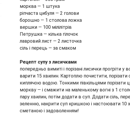
морква — 1 штука
ріпчаста цибуля — 2 голови
борошно — 1 столова ложка
вершки — 100 мілілітрів
Петрушка — кілька гілочок
лавровий лист — 2 листочка
сіль і перець — за смаком
Рецепт супу з лисичками
попередньо вимиті і порізані лисички прогріти у во
варити 15 хвилин. Картоплю почистити, порізати
киплячою водою. Тонкими півкільцями порізати ци
моркву — і смажити на маленькому вогні з 1 ст
пару хвилин, потім додати в суп. Додати сіль, пе
зеленню, накрити суп кришкою і настоювати 10 х
сметаною і задоволенням!