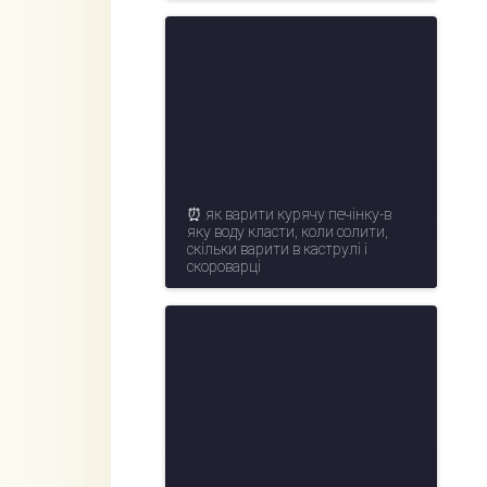
⏰ як варити курячу печінку-в
яку воду класти, коли солити,
скільки варити в каструлі і
скороварці