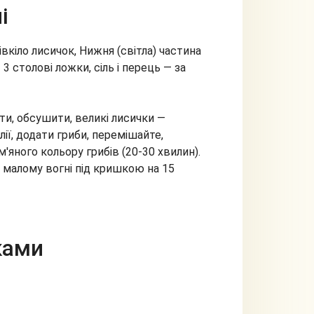
і
івкіло лисичок, Нижня (світла) частина
3 столові ложки, сіль і перець — за
и, обсушити, великі лисички —
лії, додати гриби, перемішайте,
'яного кольору грибів (20-30 хвилин).
 малому вогні під кришкою на 15
ками