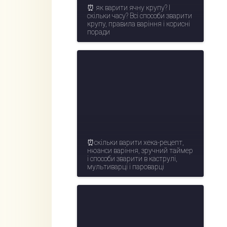
⏰ як варити ячну крупу? І
скільки часу? Всі способи зварити
крупу, правила варіння і корисні
поради
⏰скільки варити хека-рецепт,
нюанси варіння, зручний таймер
і способи зварити в каструлі,
мультиварці і пароварці