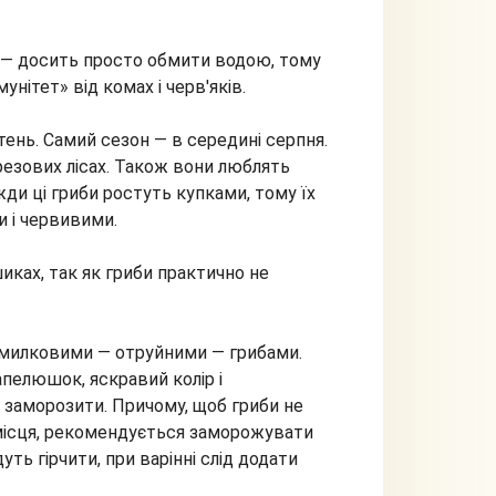
 — досить просто обмити водою, тому
нітет» від комах і черв'яків.
ень. Самий сезон — в середині серпня.
езових лісах. Також вони люблять
вжди ці гриби ростуть купками, тому їх
и і червивими.
иках, так як гриби практично не
помилковими — отруйними — грибами.
апелюшок, яскравий колір і
х заморозити. Причому, щоб гриби не
 місця, рекомендується заморожувати
уть гірчити, при варінні слід додати