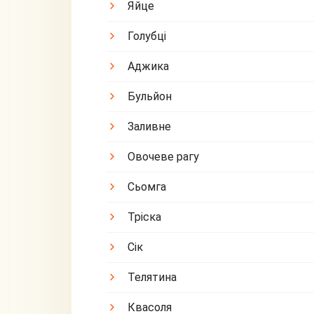
Яйце
Голубці
Аджика
Бульйон
Заливне
Овочеве рагу
Сьомга
Тріска
Сік
Телятина
Квасоля