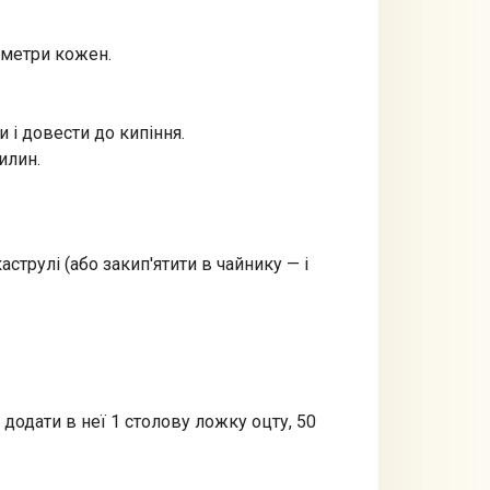
иметри кожен.
.
 і довести до кипіння.
илин.
аструлі (або закип'ятити в чайнику — і
, додати в неї 1 столову ложку оцту, 50