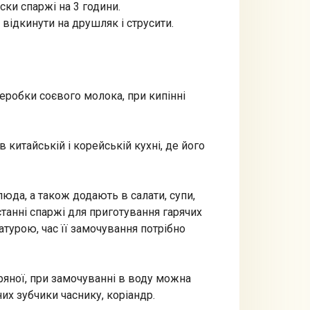
ски спаржі на 3 години.
 відкинути на друшляк і струсити.
еробки соєвого молока, при кипінні
китайській і корейській кухні, де його
юда, а також додають в салати, супи,
танні спаржі для приготування гарячих
турою, час її замочування потрібно
ряної, при замочуванні в воду можна
их зубчики часнику, коріандр.