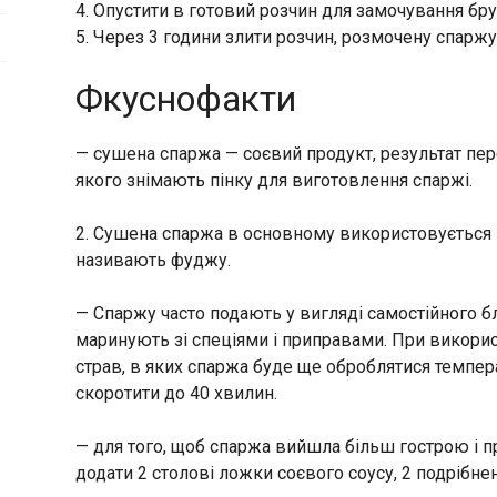
4. Опустити в готовий розчин для замочування бру
5. Через 3 години злити розчин, розмочену спаржу
Фкуснофакти
— сушена спаржа — соєвий продукт, результат пер
якого знімають пінку для виготовлення спаржі.
2. Сушена спаржа в основному використовується в 
називають фуджу.
— Спаржу часто подають у вигляді самостійного бл
маринують зі спеціями і приправами. При викорис
страв, в яких спаржа буде ще оброблятися темпера
скоротити до 40 хвилин.
— для того, щоб спаржа вийшла більш гострою і п
додати 2 столові ложки соєвого соусу, 2 подрібнен