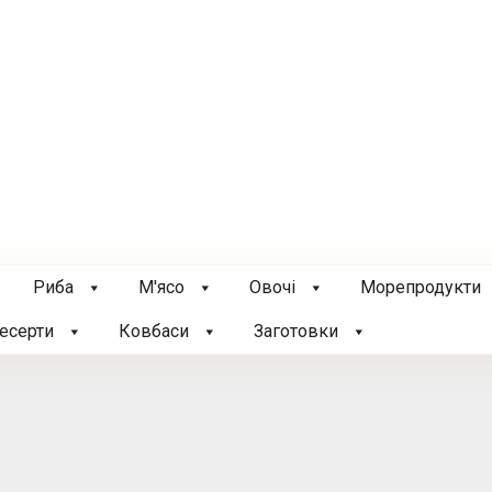
Риба
М'ясо
Овочі
Морепродукти
есерти
Ковбаси
Заготовки