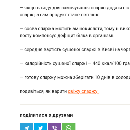
— якщо в воду для замочування спаржі додати сік
спаржі, а сам продукт стане світліше.
— соєва спаржа містить амінокислоти, тому її вико
посту компенсує дефіцит білка в організмі.
— середня вартість сушеної спаржі в Києві на чер
— калорійність сушеної спаржі — 440 ккал/100 гра
— готову спаржу можна зберігати 10 днів в холод
подивіться, як варити
свіжу спаржу
.
поділитися з друзями