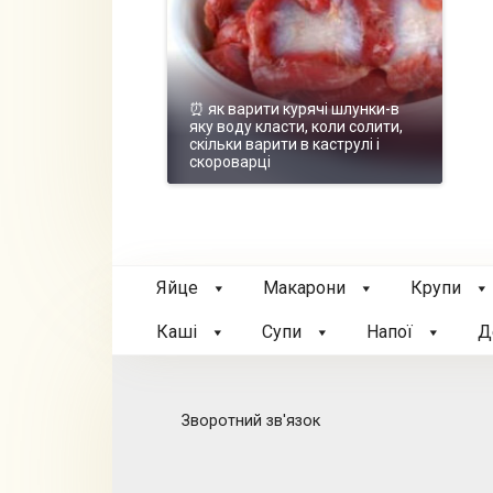
⏰ як варити курячі шлунки-в
яку воду класти, коли солити,
скільки варити в каструлі і
скороварці
Яйце
Макарони
Крупи
Каші
Супи
Напої
Д
Зворотний зв'язок