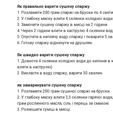
Як правильно варити сушену спаржу
1. Розламати 200 грам спаржі на бруски по 4 сант
2. У глибоку миску влити 4 склянки холодної води
3. Замочити сушену спаржу в мисці на 2 години.
4. Через 2 години влити в каструлю 4 склянки води
5. Опустити в киплячу воду спаржу і поварити 5 хв
6. Готову спаржу відкинути на друшляк.
Як швидко варити сушену спаржу
1. Довести 4 склянки холодної води до кипіння в к
влити в каструлю).
2. Викласти в воду спаржу, варити 30 хвилин.
як замаринувати сушену спаржу
1. Розламати 200 грам сушеної спаржі на бруски.
2. У глибоку миску влити 3,5 склянки гарячої води
грам рослинного масла, сіль і перець за смаком.
3. Розмішати суміш в мисці.