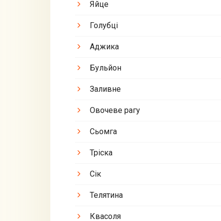
Яйце
Голубці
Аджика
Бульйон
Заливне
Овочеве рагу
Сьомга
Тріска
Сік
Телятина
Квасоля