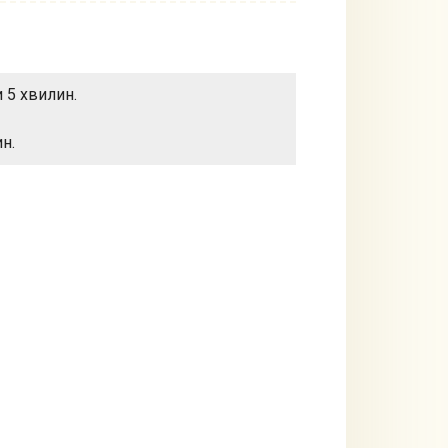
 5 хвилин.
н.