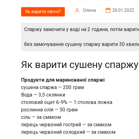
Олена
20.01.2022
Як варити овочі?
Спаржу замочити у воді на 2 години, потім варити
без замочування сушену спаржу варити 30 хвили
Як варити сушену спаржу
Продукти для маринованої спаржі
сушена спаржа — 200 грам
Вода — 3,5 склянки
столовий оцет 6-9% — 1 столова ложка
рослинна олія — 50 грам
сіль — за смаком
перець червоний гострий — за смаком
перець червоний солодкий — за смаком