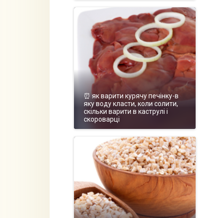
⏰ як варити курячу печінку-в
яку воду класти, коли солити,
скільки варити в каструлі і
скороварці