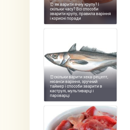
⏰ як варити ячну крупу? І
скільки часу? Всі способи
зварити крупу, правила варіння
і корисні поради
⏰скільки варити хека-рецепт,
нюанси варіння, зручний
таймер і способи зварити в
каструлі, мультиварці і
пароварці