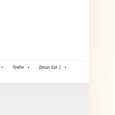
Гриби
Дещо Ще :)