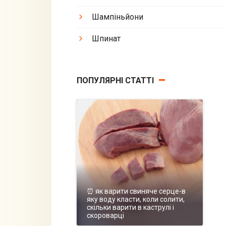
Шампіньйони
Шпинат
ПОПУЛЯРНІ СТАТТІ
⏰ як варити свиняче серце-в
яку воду класти, коли солити,
скільки варити в каструлі і
скороварці