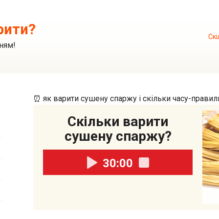
рити?
Скі
ням!
⏰ як варити сушену спаржу і скільки часу-прави
Скільки варити
сушену спаржу?
30:00