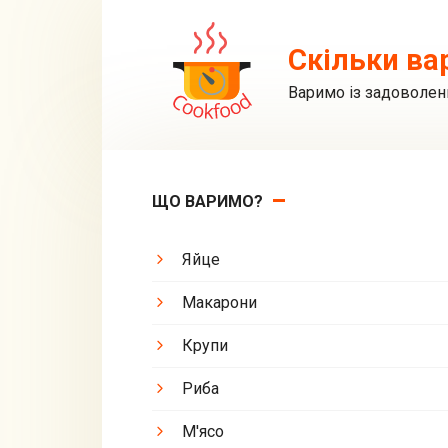
Перейти
до
Скільки ва
вмісту
Варимо із задоволен
ЩО ВАРИМО?
Яйце
Макарони
Крупи
Риба
М'ясо