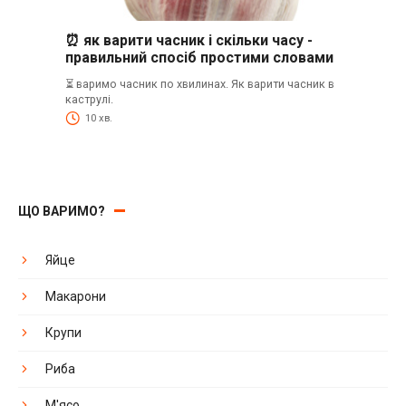
⏰ як варити часник і скільки часу -
правильний спосіб простими словами
⏳ варимо часник по хвилинах. Як варити часник в
каструлі.
10 хв.
ЩО ВАРИМО?
Яйце
Макарони
Крупи
Риба
М'ясо