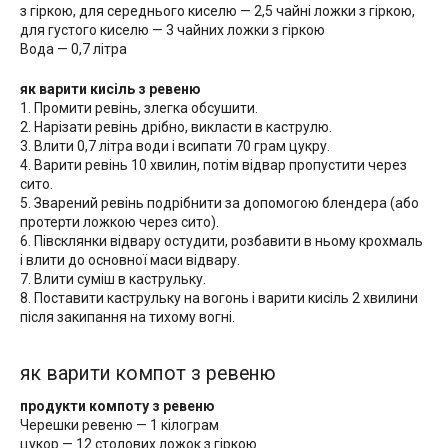
з гіркою, для середнього киселю — 2,5 чайні ложки з гіркою,
для густого киселю — 3 чайних ложки з гіркою
Вода — 0,7 літра
як варити кисіль з ревеню
1. Промити ревінь, злегка обсушити.
2. Нарізати ревінь дрібно, викласти в каструлю.
3. Влити 0,7 літра води і всипати 70 грам цукру.
4. Варити ревінь 10 хвилин, потім відвар пропустити через
сито.
5. Зварений ревінь подрібнити за допомогою блендера (або
протерти ложкою через сито).
6. Півсклянки відвару остудити, розбавити в ньому крохмаль
і влити до основної маси відвару.
7. Влити суміш в каструльку.
8. Поставити каструльку на вогонь і варити кисіль 2 хвилини
після закипання на тихому вогні.
як варити компот з ревеню
продукти компоту з ревеню
Черешки ревеню — 1 кілограм
цукор — 12 столових ложок з гіркою