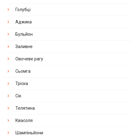
Голубці
Аджика
Бульйон
Заливне
Овочеве рагу
Сьомга
Тріска
Сік
Телятина
Квасоля
Шампіньйони