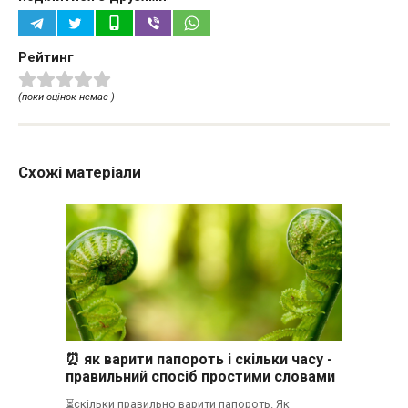
Рейтинг
(поки оцінок немає )
Схожі матеріали
⏰ як варити папороть і скільки часу -
правильний спосіб простими словами
⏳скільки правильно варити папороть. Як