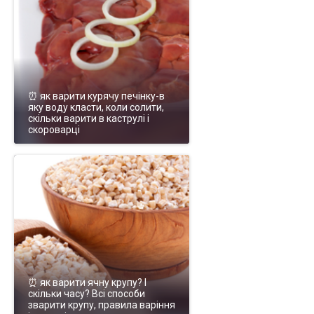
⏰ як варити курячу печінку-в
яку воду класти, коли солити,
скільки варити в каструлі і
скороварці
⏰ як варити ячну крупу? І
скільки часу? Всі способи
зварити крупу, правила варіння