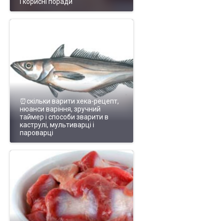
і корисні поради
⏰скільки варити хека-рецепт,
нюанси варіння, зручний
таймер і способи зварити в
каструлі, мультиварці і
пароварці