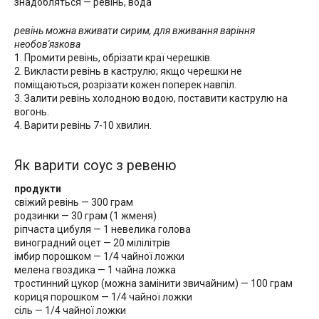
знадобляться — ревінь, вода
ревінь можна вживати сирим, для вживання варіння
необов'язкова
1. Промити ревінь, обрізати краї черешків.
2. Викласти ревінь в каструлю; якщо черешки не
поміщаються, розрізати кожен поперек навпіл.
3. Залити ревінь холодною водою, поставити каструлю на
вогонь.
4. Варити ревінь 7-10 хвилин.
Як варити соус з ревеню
продукти
свіжий ревінь — 300 грам
родзинки — 30 грам (1 жменя)
ріпчаста цибуля — 1 невелика голова
виноградний оцет — 20 мілілітрів
імбир порошком — 1/4 чайної ложки
мелена гвоздика — 1 чайна ложка
тростинний цукор (можна замінити звичайним) — 100 грам
кориця порошком — 1/4 чайної ложки
сіль — 1/4 чайної ложки