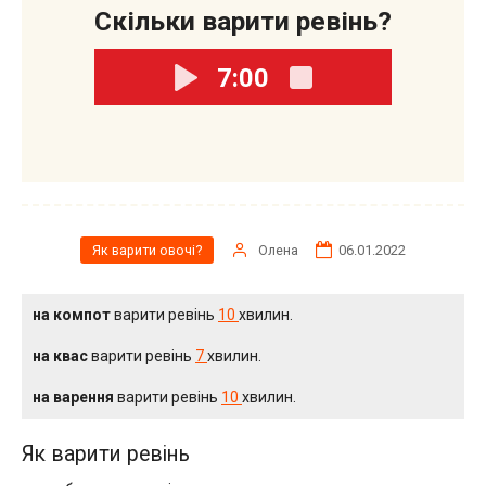
Скільки варити ревінь?
7:00
Олена
06.01.2022
Як варити овочі?
на компот
варити ревінь
10
хвилин.
на квас
варити ревінь
7
хвилин.
на варення
варити ревінь
10
хвилин.
Як варити ревінь