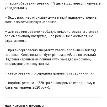
— термін зберігання ревеню — 3 дні у відділенні для овочів, в
холодильнику.
— Якщо важливо отримати дуже м'який відвареної ревінь,
можна зрізати шкірку з черешків.
— для варіння ревеню необхідно використовувати сталеву
або емальовану каструлю, щоб ревінь не окислився і не
втратив колір.
— при виборі ревеню звертайте увагу на зовнішній вигляд
черешків. Колір повинен бути рівномірний, що не сильний.
Підстави черешків не повинні бути занадто широкими,
розламуватися з хрускотом.
— сезон ревеню — з середини травня по середину липня.
— вартість ревеню — 220 грн./1 кілограм (в середньому в
Києві на червень 2020 року).
поділитися з друзями