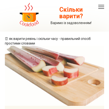
Перейти
до
Скільки
вмісту
варити?
Варимо із задоволенням!
⏰ як варити ревінь і скільки часу - правильний спосіб
простими словами