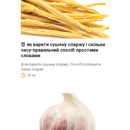
⏰ як варити сушену спаржу і скільки
часу-правильний спосіб простими
словами
⏳ як варити сушену спаржу. Спосіб поліпшити
запах спаржі.
30 хв.