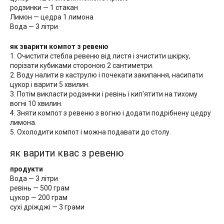
родзинки — 1 стакан
Лимон — цедра 1 лимона
Вода — 3 літри
як зварити компот з ревеню
1. Очистити стебла ревеню від листя і зчистити шкірку,
порізати кубиками стороною 2 сантиметри.
2. Воду налити в каструлю і почекати закипання, насипати
цукор і варити 5 хвилин.
3. Потім викласти родзинки і ревінь і кип'ятити на тихому
вогні 10 хвилин.
4. Зняти компот з ревеню з вогню і додати подрібнену цедру
лимона.
5. Охолодити компот і можна подавати до столу.
як варити квас з ревеню
продукти
Вода — 3 літри
ревінь — 500 грам
цукор — 200 грам
сухі дріжджі — 3 грами