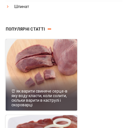
Шпинат
ПОПУЛЯРНІ СТАТТІ
⏰ як варити свиняче серце-в
яку воду класти, коли солити,
скільки варити в каструлі і
скороварці