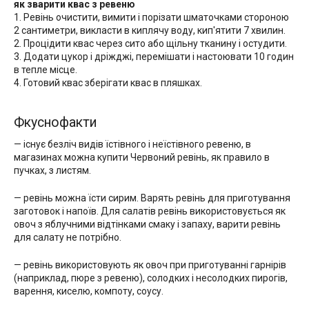
як зварити квас з ревеню
1. Ревінь очистити, вимити і порізати шматочками стороною
2 сантиметри, викласти в киплячу воду, кип'ятити 7 хвилин.
2. Процідити квас через сито або щільну тканину і остудити.
3. Додати цукор і дріжджі, перемішати і настоювати 10 годин
в тепле місце.
4. Готовий квас зберігати квас в пляшках.
Фкуснофакти
— існує безліч видів їстівного і неїстівного ревеню, в
магазинах можна купити Червоний ревінь, як правило в
пучках, з листям.
— ревінь можна їсти сирим. Варять ревінь для приготування
заготовок і напоїв. Для салатів ревінь використовується як
овоч з яблучними відтінками смаку і запаху, варити ревінь
для салату не потрібно.
— ревінь використовують як овоч при приготуванні гарнірів
(наприклад, пюре з ревеню), солодких і несолодких пирогів,
варення, киселю, компоту, соусу.