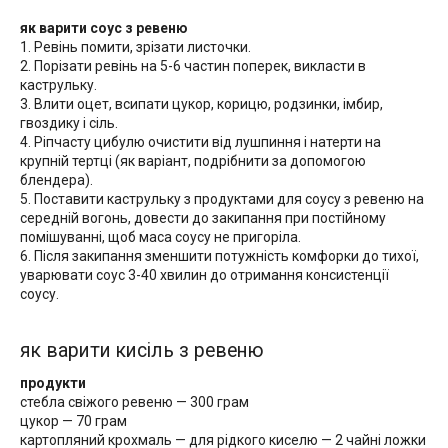
як варити соус з ревеню
1. Ревінь помити, зрізати листочки.
2. Порізати ревінь на 5-6 частин поперек, викласти в
каструльку.
3. Влити оцет, всипати цукор, корицю, родзинки, імбир,
гвоздику і сіль.
4. Ріпчасту цибулю очистити від лушпиння і натерти на
крупній тертці (як варіант, подрібнити за допомогою
блендера).
5. Поставити каструльку з продуктами для соусу з ревеню на
середній вогонь, довести до закипання при постійному
помішуванні, щоб маса соусу не пригоріла.
6. Після закипання зменшити потужність комфорки до тихої,
уварювати соус 3-40 хвилин до отримання консистенції
соусу.
як варити кисіль з ревеню
продукти
стебла свіжого ревеню — 300 грам
цукор — 70 грам
картопляний крохмаль — для рідкого киселю — 2 чайні ложки