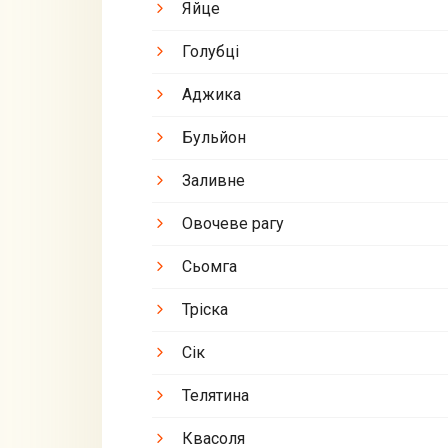
Яйце
Голубці
Аджика
Бульйон
Заливне
Овочеве рагу
Сьомга
Тріска
Сік
Телятина
Квасоля