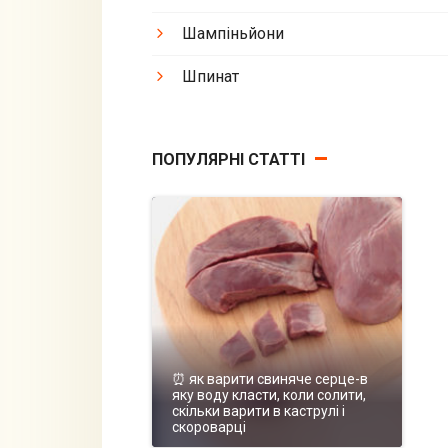
Шампіньйони
Шпинат
ПОПУЛЯРНІ СТАТТІ
⏰ як варити свиняче серце-в
яку воду класти, коли солити,
скільки варити в каструлі і
скороварці