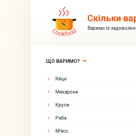
Перейти
до
Скільки ва
вмісту
Варимо із задоволен
ЩО ВАРИМО?
Яйце
Макарони
Крупи
Риба
М'ясо