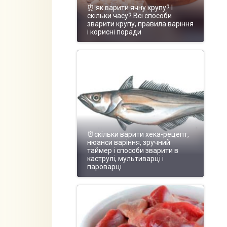
⏰ як варити ячну крупу? І
скільки часу? Всі способи
зварити крупу, правила варіння
і корисні поради
⏰скільки варити хека-рецепт,
нюанси варіння, зручний
таймер і способи зварити в
каструлі, мультиварці і
пароварці