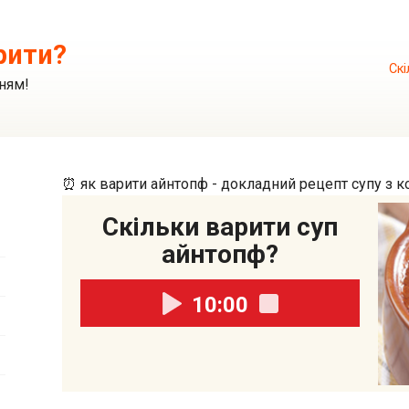
рити?
Скі
ням!
⏰ як варити айнтопф - докладний рецепт супу з к
Скільки варити суп
айнтопф?
10:00