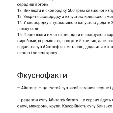
середній вогонь.
12. Викласти в сковорідку 500 грам квашеної кап
13. Закрити сковорідку з капустою кришкою, зме
14. У сковорідку з тушкованою капустою додати 2
ложку солі.
15. Перекласти вміст сковорідки в каструлю з ка
виробами, перемішати, прогріти 5 хвилин, дати на
подавати суп Айнтопф зі сметаною, додавши в ко
перцю і зелені кропу.
Фкуснофакти
— Айнтопф — це густий суп, який замінює перше і
— рецептів супу Айнтопф багато — у справу йдуть б
овочі, макарони, крупи. Калорійність супу близько