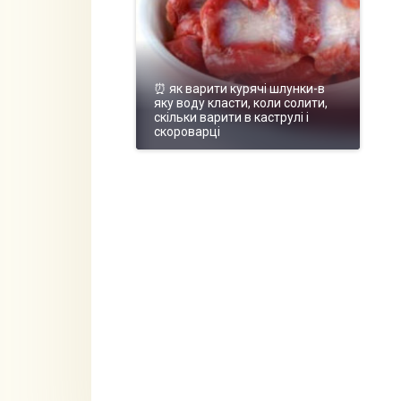
⏰ як варити курячі шлунки-в
яку воду класти, коли солити,
скільки варити в каструлі і
скороварці