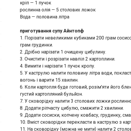
кріп — 1 пучок
рослинна олія — 5 столових ложок
Вода — половина літра
приготування супу Айнтопф
1. Порізати невеликими кубиками 200 грам сосисо
грам грудинки.
2. Дрібно нарізати 1 очищену цибулину.
3. Очистити і розрізати навпіл 2 картоплини.
4. Вимити і нарізати 1 пучок кропу.
5. У каструлю налити половину літра води, поклас
вогонь і варити 15 хвилин.
6. Коли картопля буде готовий, розім'яти його бл
густий картопляний бульйон.
7. У сковорідку налити 3 столових ложки рослинно
8. Додати ріпчасту цибулю, смажити 2 хвилини.
9. Додати сосиски, копчену ковбасу, грудинку, см
10. Вміст сковорідки перекласти в каструлю з ка
11. На сковорідку (можна не мити) налити 2 столов