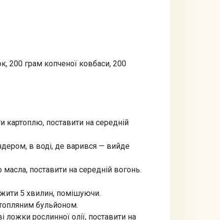
к, 200 грам копченої ковбаси, 200
ти картоплю, поставити на середній
ендером, в воді, де варився — вийде
 масла, поставити на середній вогонь.
ажити 5 хвилин, помішуючи.
ртопляним бульйоном.
і ложки рослинної олії, поставити на