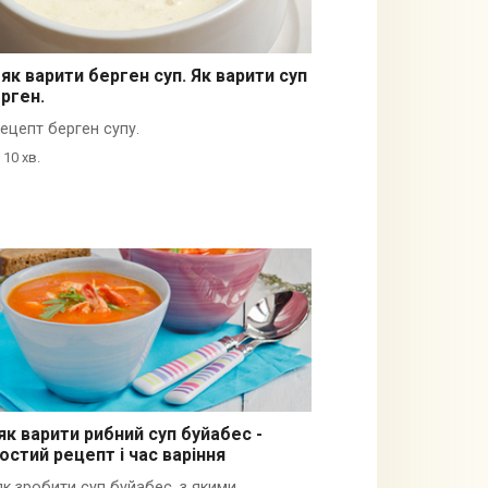
як варити берген суп. Як варити суп
рген.
ецепт берген супу.
10 хв.
к варити рибний суп буйабес -
остий рецепт і час варіння
к зробити суп буйабес, з якими