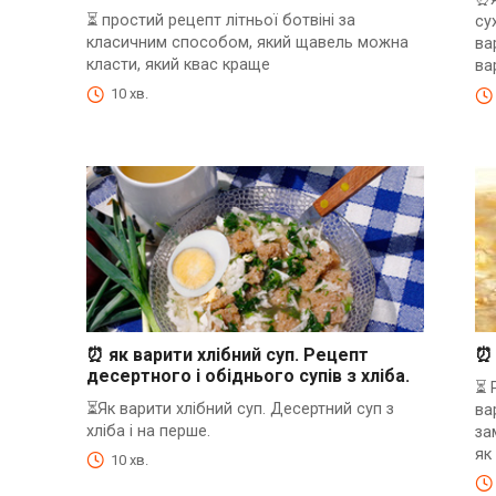
⏳ простий рецепт літньої ботвіні за
су
класичним способом, який щавель можна
ва
класти, який квас краще
ва
10 хв.
⏰ як варити хлібний суп. Рецепт
⏰ 
десертного і обіднього супів з хліба.
⏳ 
⏳Як варити хлібний суп. Десертний суп з
ва
хліба і на перше.
за
як
10 хв.