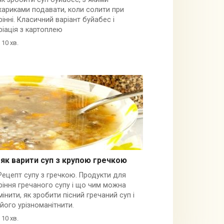
хариками подавати, коли солити при
рінні. Класичний варіант буйабес і
ріація з картоплею
10 хв.
як варити суп з крупою гречкою
Рецепт супу з гречкою. Продукти для
ріння гречаного супу і що чим можна
мінити, як зробити пісний гречаний суп і
 його урізноманітнити.
10 хв.