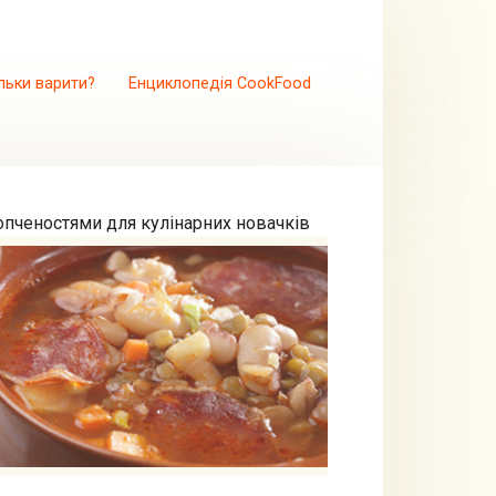
льки варити?
Енциклопедія CookFood
опченостями для кулінарних новачків