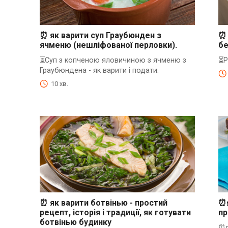
⏰ як варити суп Граубюнден з
⏰ 
ячменю (нешліфованої перловки).
бе
⏳Суп з копченою яловичиною з ячменю з
⏳Р
Граубюндена - як варити і подати.
10 хв.
⏰ як варити ботвінью - простий
⏰я
рецепт, історія і традиції, як готувати
пр
ботвінью будинку
⏰я