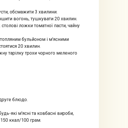
усти, обсмажити 3 хвилини.
ншити вогонь, тушкувати 20 хвилин.
 столові ложки томатної пасти, чайну
ртопляним бульйоном і м'ясними
стоятися 20 хвилин.
жну тарілку трохи чорного меленого
 друге блюдо.
удь-які м'ясні та ковбасні вироби,
 150 ккал/100 грам.