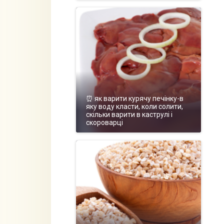
⏰ як варити курячу печінку-в
яку воду класти, коли солити,
скільки варити в каструлі і
скороварці