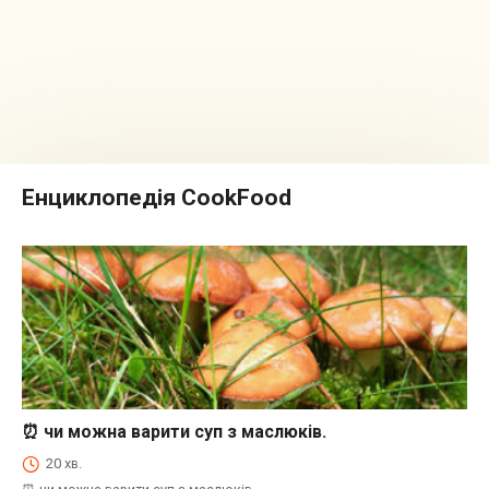
Енциклопедія CookFood
⏰ чи можна варити суп з маслюків.
⏰Енциклопедія Coofood. Як економити час і гроші на кухні. Практичний побут.
20 хв.