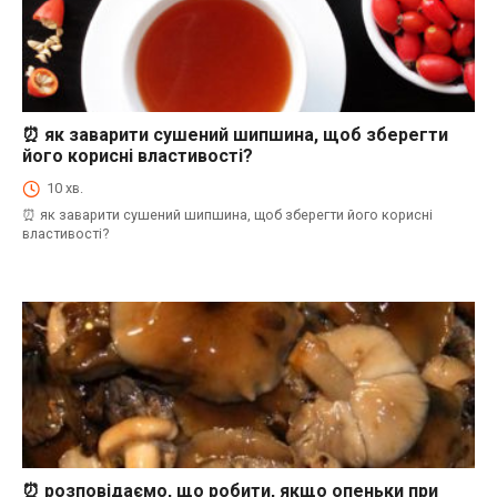
⏰ як заварити сушений шипшина, щоб зберегти
⏰Енциклопедія Coofood. Як економити час і гроші на кухні. Практичний побут.
його корисні властивості?
10 хв.
⏰ як заварити сушений шипшина, щоб зберегти його корисні
властивості?
⏰ розповідаємо, що робити, якщо опеньки при