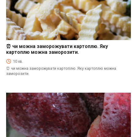
⏰ чи можна заморожувати картоплю. Яку
⏰Енциклопедія Coofood. Як економити час і гроші на кухні. Практичний побут.
картоплю можна заморозити.
10 хв.
⏰ чи можна заморожувати картоплю. Яку картоплю можна
заморозити.