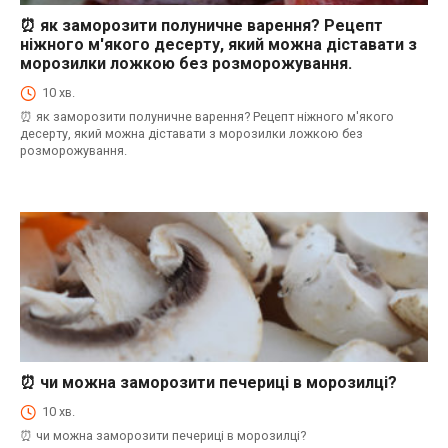
⏰ як заморозити полуничне варення? Рецепт
⏰Енциклопедія Coofood. Як економити час і гроші на кухні. Практичний побут.
ніжного м'якого десерту, який можна діставати з
морозилки ложкою без розморожування.
10 хв.
⏰ як заморозити полуничне варення? Рецепт ніжного м'якого
десерту, який можна діставати з морозилки ложкою без
розморожування.
⏰ чи можна заморозити печериці в морозилці?
⏰Енциклопедія Coofood. Як економити час і гроші на кухні. Практичний побут.
10 хв.
⏰ чи можна заморозити печериці в морозилці?