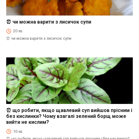
⏰ чи можна варити з лисичок супи
⏰Енциклопедія Coofood. Як економити час і гроші на кухні. Практичний побут.
20 хв.
⏰ чи можна варити з лисичок супи
⏰ що робити, якщо щавлевий суп вийшов прісним і
⏰Енциклопедія Coofood. Як економити час і гроші на кухні. Практичний побут.
без кислинки? Чому взагалі зелений борщ може
вийти не кислим?
10 хв.
⏰ що робити, якщо щавлевий суп вийшов прісним і без кислинки?