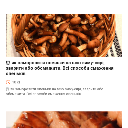
⏰ як заморозити опеньки на всю зиму-сирі,
⏰Енциклопедія Coofood. Як економити час і гроші на кухні. Практичний побут.
зварити або обсмажити. Всі способи смаження
опеньків.
10 хв.
⏰ як заморозити опеньки на всю зиму-сирі, зварити або
обсмажити. Всі способи смаження опеньків.