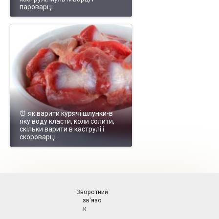
пароварці
⏰ як варити курячі шлунки-в
яку воду класти, коли солити,
скільки варити в каструлі і
скороварці
Зворотний
зв'язо
к