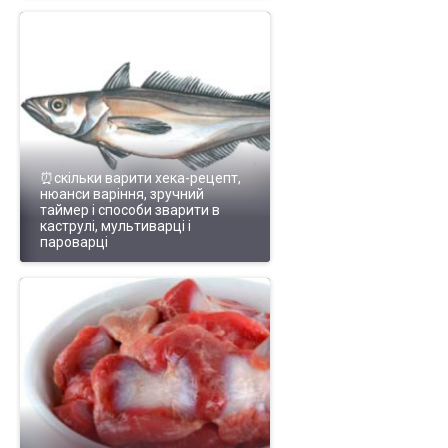
⏰скільки варити хека-рецепт,
нюанси варіння, зручний
таймер і способи зварити в
каструлі, мультиварці і
пароварці