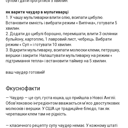
супом і дати прогрітися 5 хвилин.
як варити чаудер в мультиварці
1. У чашу мультиварки влити олію, всипати цибулю.
Встановити ємність і вибрати режим « Випічка», готувати 5
хвилин.
2. Додати до цибулі борошно, перемішати, влити 3 склянки
бульйону, картоплю, 1 лавровий лист, чебрець. Вибрати
режим « Суп » і готувати 10 хвилин.
3. Відкрити мультиварку, всипати молюски клеми, петрушку,
вершки і закрити. Налаштувати мультиварку на режим «
підтримання тепла» і встановити таймер на 5 хвилин.
ваш чаудер готовий!
Фкуснофакти
— Чаудер — це суп, густа юшка, що прийшла з Нової Англії.
Обов'язковою інгредієнтом вважається м'ясо двостулкових
молюсків і вершки. У США це традиційне блюдо, так як
черепашки клем там не рідкість.
— класичного рецепту супу чаудер немає. У кожному штаті