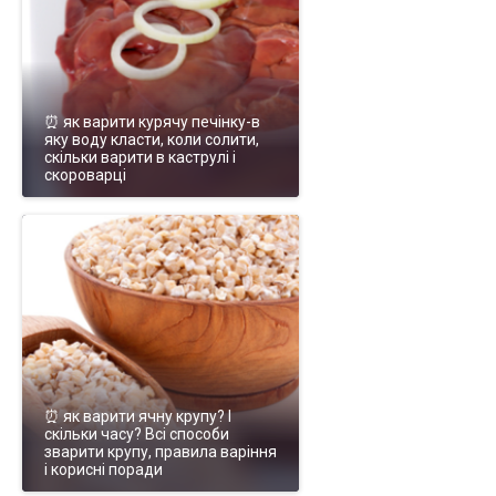
⏰ як варити курячу печінку-в
яку воду класти, коли солити,
скільки варити в каструлі і
скороварці
⏰ як варити ячну крупу? І
скільки часу? Всі способи
зварити крупу, правила варіння
і корисні поради