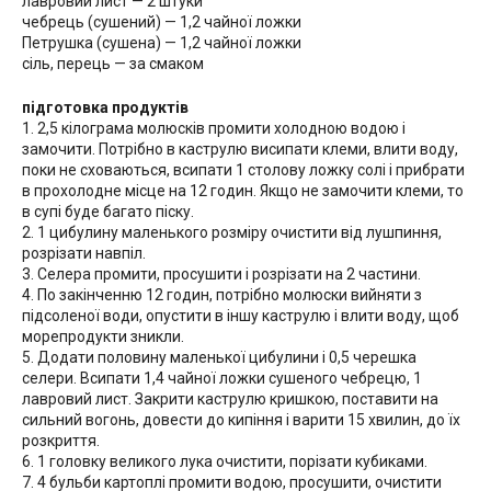
лавровий лист — 2 штуки
чебрець (сушений) — 1,2 чайної ложки
Петрушка (сушена) — 1,2 чайної ложки
сіль, перець — за смаком
підготовка продуктів
1. 2,5 кілограма молюсків промити холодною водою і
замочити. Потрібно в каструлю висипати клеми, влити воду,
поки не сховаються, всипати 1 столову ложку солі і прибрати
в прохолодне місце на 12 годин. Якщо не замочити клеми, то
в супі буде багато піску.
2. 1 цибулину маленького розміру очистити від лушпиння,
розрізати навпіл.
3. Селера промити, просушити і розрізати на 2 частини.
4. По закінченню 12 годин, потрібно молюски вийняти з
підсоленої води, опустити в іншу каструлю і влити воду, щоб
морепродукти зникли.
5. Додати половину маленької цибулини і 0,5 черешка
селери. Всипати 1,4 чайної ложки сушеного чебрецю, 1
лавровий лист. Закрити каструлю кришкою, поставити на
сильний вогонь, довести до кипіння і варити 15 хвилин, до їх
розкриття.
6. 1 головку великого лука очистити, порізати кубиками.
7. 4 бульби картоплі промити водою, просушити, очистити