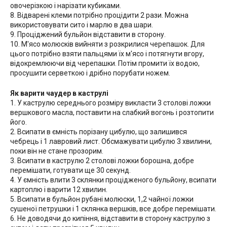
овочерізкою і нарізати кубиками.
8. Відварені клеми потрібно процідити 2 рази. Можна
використовувати сито і марлю в два шари.
9. Проціджений бульйон відставити в сторону.
10. М'ясо молюсків вийняти з розкрилися черепашок. Для
цього потрібно взяти пальцями їх м'ясо і потягнути вгору,
відокремлюючи від черепашки. Потім промити їх водою,
просушити серветкою і дрібно порубати ножем.
Як варити чаудер в каструлі
1. У каструлю середнього розміру викласти 3 столові ложки
вершкового масла, поставити на слабкий вогонь і розтопити
його.
2. Всипати в ємність порізану цибулю, що залишився
чебрець і 1 лавровий лист. Обсмажувати цибулю 3 хвилини,
поки він не стане прозорим.
3. Всипати в каструлю 2 столові ложки борошна, добре
перемішати, готувати ще 30 секунд.
4. У ємність влити 3 склянки процідженого бульйону, всипати
картоплю і варити 12 хвилин.
5. Всипати в бульйон рубані молюски, 1,2 чайної ложки
сушеної петрушки і 1 склянка вершків, все добре перемішати.
6. Не доводячи до кипіння, відставити в сторону каструлю з