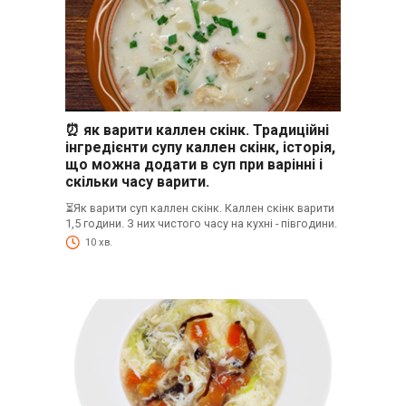
⏰ як варити каллен скінк. Традиційні
інгредієнти супу каллен скінк, історія,
що можна додати в суп при варінні і
скільки часу варити.
⏳Як варити суп каллен скінк. Каллен скінк варити
1,5 години. З них чистого часу на кухні - півгодини.
10 хв.