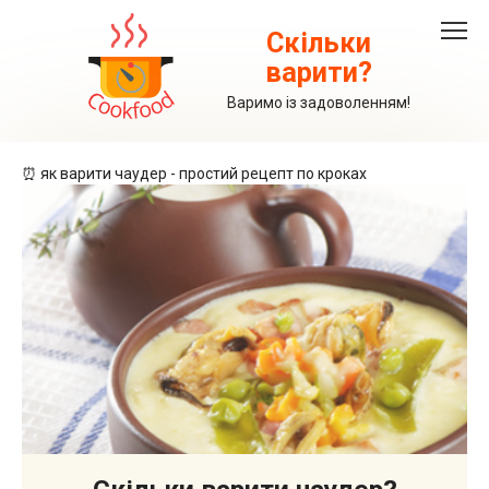
Перейти
до
Скільки
вмісту
варити?
Варимо із задоволенням!
⏰ як варити чаудер - простий рецепт по кроках