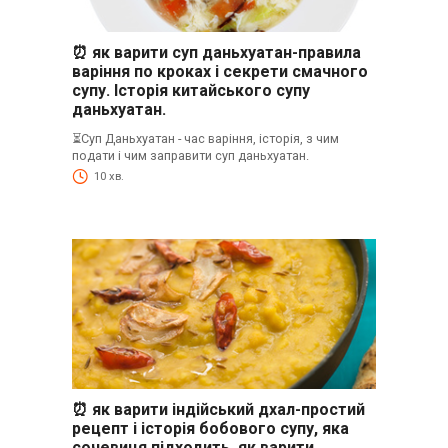
⏰ як варити суп даньхуатан-правила
варіння по кроках і секрети смачного
супу. Історія китайського супу
даньхуатан.
⏳Суп Даньхуатан - час варіння, історія, з чим
подати і чим заправити суп даньхуатан.
10 хв.
⏰ як варити індійський дхал-простий
рецепт і історія бобового супу, яка
сочевиця підходить, як варити