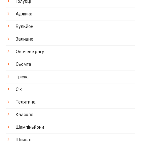
Голубці
Аджика
Бульйон
Заливне
Овочеве рагу
Сьомга
Тріска
Сік
Телятина
Квасоля
Шампіньйони
Шпинат