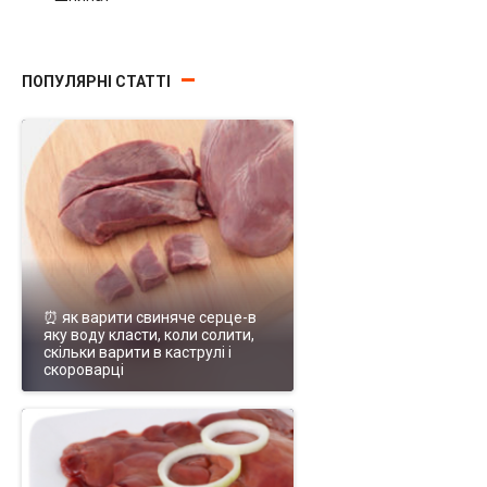
ПОПУЛЯРНІ СТАТТІ
⏰ як варити свиняче серце-в
яку воду класти, коли солити,
скільки варити в каструлі і
скороварці