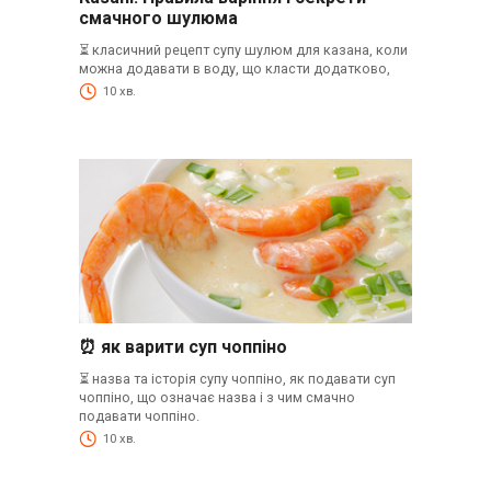
смачного шулюма
⏳ класичний рецепт супу шулюм для казана, коли
можна додавати в воду, що класти додатково,
10 хв.
⏰ як варити суп чоппіно
⏳ назва та історія супу чоппіно, як подавати суп
чоппіно, що означає назва і з чим смачно
подавати чоппіно.
10 хв.