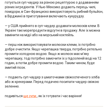
готується суп чаудер за різною рецептурою з додаванням
різних інгредієнтів. У Нью-Мексико додають перець чилі,
помідори, в Сан-Франциско використовують рибний бульйон,
в Вірджинії в приготування включають кукурудзу.
— у США прийнято в суп чаудер додавати молюсків клем. В
Україні такі морепродукти відсутні в продажу. Але їх можна
замінити на мідії або на морський коктейль.
— перш ніж використовувати молюски клеми, їх потрібно
добре очистити. Якщо черепашка тверда, потрібно ретельно
промити холодною водою. Якщо ж молюск має м'яку
черепашку, тоді потрібно замочити їх у підсоленій воді на 12
годин, а потім добре промити водою. Таким чином, буде
змитий пісок.
— подають суп чаудер з шматочками свіжоспеченого хліба
або ж крекерами. Перед подачею посипати чаудер свіжою
зеленню.
подивіться
ще супи
, як їх готувати і час варіння!