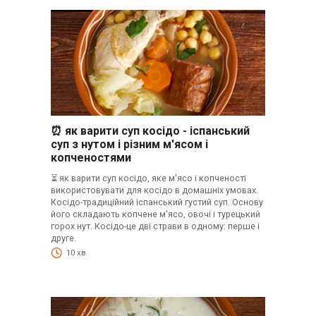
⏰ як варити суп косідо - іспанський
суп з нутом і різним м'ясом і
копченостями
⏳ як варити суп косідо, яке м'ясо і копченості
використовувати для косідо в домашніх умовах.
Косідо-традиційний іспанський густий суп. Основу
його складають копчене м'ясо, овочі і турецький
горох нут. Косідо-це дві страви в одному: перше і
друге.
10 хв.