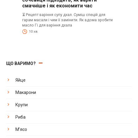
смачніше і як економити час
⏳ Рецепт варіння супу дхал. Суміш спецій для
гарам масали і чим її замінити. Як вдома зробити
масло Гі для варіння дхала
10 хв.
ЩО ВАРИМО?
Яйце
Макарони
Крупи
Риба
М'ясо