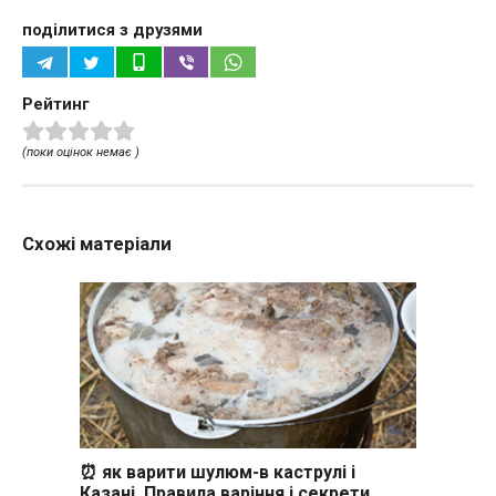
поділитися з друзями
Рейтинг
(поки оцінок немає )
Схожі матеріали
⏰ як варити шулюм-в каструлі і
Казані. Правила варіння і секрети