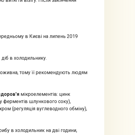
 витягти візігу. Після закінчення
 середньому в Києві на липень 2019
 діб в холодильнику.
 поживна, тому її рекомендують людям
здоров'я
мікроелементів: цинк
ту ферментів шлункового соку),
 хром (регуляція вуглеводного обміну),
рибу в холодильник на дві години,