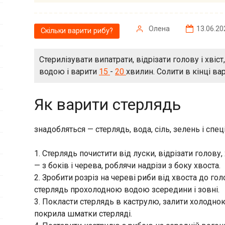
Олена
13.06.20
Скільки варити рибу?
Стерилізувати випатрати, відрізати голову і хвіс
водою і варити
15
-
20
хвилин. Солити в кінці вар
Як варити стерлядь
знадобляться — стерлядь, вода, сіль, зелень і спе
1. Стерлядь почистити від луски, відрізати голову, 
— з боків і черева, роблячи надрізи з боку хвоста.
2. Зробити розріз на череві риби від хвоста до го
стерлядь прохолодною водою зсередини і зовні.
3. Покласти стерлядь в каструлю, залити холодно
покрила шматки стерляді.