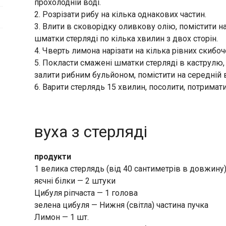
прохолодній воді.
2. Розрізати рибу на кілька однакових частин.
3. Влити в сковорідку оливкову олію, помістити 
шматки стерляді по кілька хвилин з двох сторін.
4. Чверть лимона нарізати на кілька рівних скибоч
5. Покласти смажені шматки стерляді в каструлю,
залити рибним бульйоном, помістити на середній в
6. Варити стерлядь 15 хвилин, посолити, потримат
вуха з стерляді
продукти
1 велика стерлядь (від 40 сантиметрів в довжину)
яєчні білки — 2 штуки
Цибуля ріпчаста — 1 голова
зелена цибуля — Нижня (світла) частина пучка
Лимон — 1 шт.