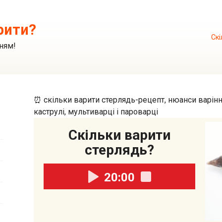
рити?
Скі
ням!
⏰ скільки варити стерлядь-рецепт, нюанси варіння
каструлі, мультиварці і пароварці
Скільки варити
стерлядь?
20:00