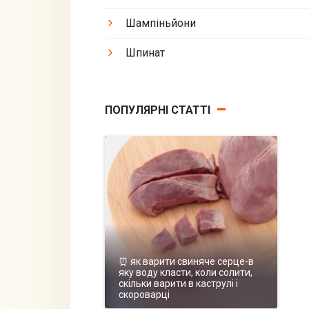
Шампіньйони
Шпинат
ПОПУЛЯРНІ СТАТТІ
⏰ як варити свиняче серце-в
яку воду класти, коли солити,
скільки варити в каструлі і
скороварці