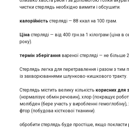
близько хвоста риби і за допомогою голки акуратно
чистки стерлядь необхідно вимити і обсушити.
калорійність
стерляді — 88 ккал на 100 грам.
Ціна
стерляді — від 400 грн.за 1 кілограм (ціна в
року).
термін зберігання
вареної стерляді — не більше 2
Стерлядь легка для перетравлення і разом з тим
із захворюваннями шлунково-кишкового тракту.
Стерлядь містить велику кількість
корисних для 
(нормалізує обмін речовин), хлор (покращує робо
молібден (бере участь у виробленні гемоглобіну),
фтор (побудова кісткової тканини).
обробити стерлядь буде простіше, якщо покласти 