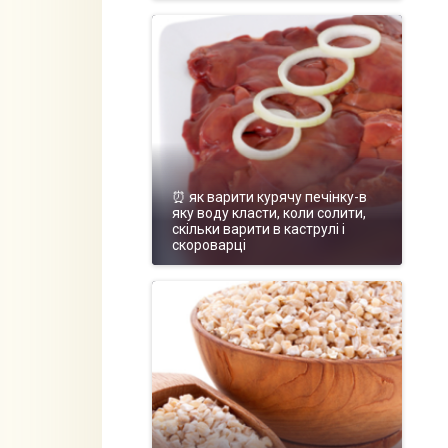
⏰ як варити курячу печінку-в
яку воду класти, коли солити,
скільки варити в каструлі і
скороварці