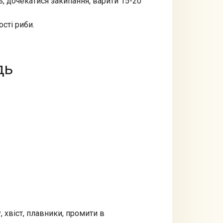
, дочекатися закипання, варити 15-20
сті риби.
дь
, хвіст, плавники, промити в