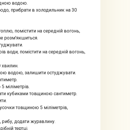
одною водою.
людо, прибрати в холодильник на 30
топлю, помістити на середній вогонь,
не розм'якшиться.
студжувати.
ів води, помістити на середній вогонь,
0 хвилин.
одною водою, залишити остуджувати.
нтиметр.
 5 міліметрів.
ізати кубиками товщиною сантиметр.
ти.
русочки товщиною 5 міліметрів,
я, рибу, додати журавлину.
рібній тертці.