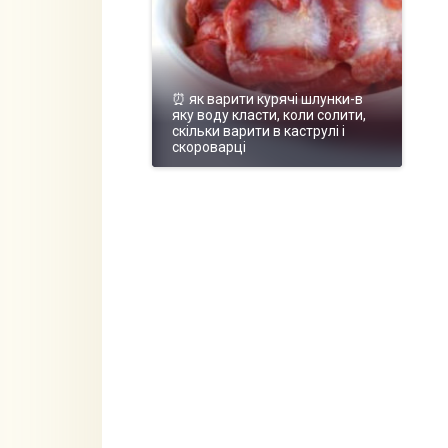
⏰ як варити курячі шлунки-в
яку воду класти, коли солити,
скільки варити в каструлі і
скороварці