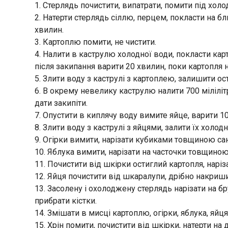
1. Стерлядь почистити, випатрати, помити під хол
2. Натерти стерлядь сіллю, перцем, покласти на б
хвилин.
3. Картоплю помити, не чистити.
4. Налити в каструлю холодної води, покласти кар
після закипання варити 20 хвилин, поки картопля 
5. Злити воду з каструлі з картоплею, залишити о
6. В окрему невелику каструлю налити 700 мілілітр
дати закипіти.
7. Опустити в киплячу воду вимите яйце, варити 1
8. Злити воду з каструлі з яйцями, залити їх хол
9. Огірки вимити, нарізати кубиками товщиною са
10. Яблука вимити, нарізати на часточки товщиною
11. Почистити від шкірки остиглий картопля, нар
12. Яйця почистити від шкаралупи, дрібно накриши
13. Засолену і охолоджену стерлядь нарізати на б
прибрати кістки.
14. Змішати в мисці картоплю, огірки, яблука, яйц
15. Хрін помити, почистити від шкірки, натерти на д