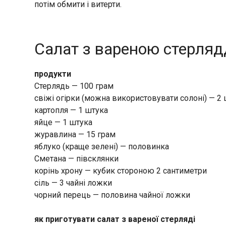
потім обмити і витерти.
Салат з вареною стерля
продукти
Стерлядь — 100 грам
свіжі огірки (можна використовувати солоні) — 2
картопля — 1 штука
яйце — 1 штука
журавлина — 15 грам
яблуко (краще зелені) — половинка
Сметана — півсклянки
корінь хрону — кубик стороною 2 сантиметри
сіль — 3 чайні ложки
чорний перець — половина чайної ложки
як приготувати салат з вареної стерляді