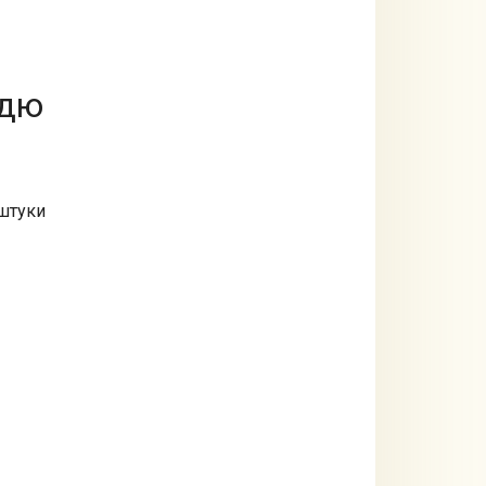
ддю
 штуки