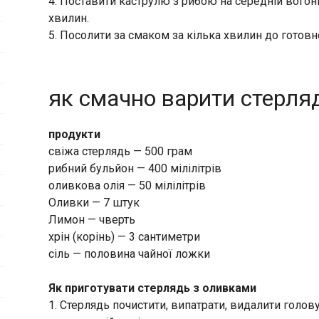
4. Поставити каструлю з рибою на середній вогонь
хвилин.
5. Посолити за смаком за кілька хвилин до готовно
як смачно варити стерля
продукти
свіжа стерлядь — 500 грам
рибний бульйон — 400 мілілітрів
оливкова олія — 50 мілілітрів
Оливки — 7 штук
Лимон — чверть
хрін (корінь) — 3 сантиметри
сіль — половина чайної ложки
Як приготувати стерлядь з оливками
1. Стерлядь почистити, випатрати, видалити голову