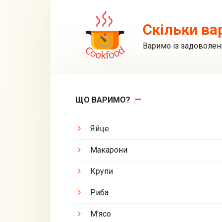
Перейти
до
Скільки ва
вмісту
Варимо із задоволен
ЩО ВАРИМО?
Яйце
Макарони
Крупи
Риба
М'ясо