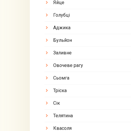
Яйце
Голубці
Аджика
Бульйон
Заливне
Овочеве рагу
Сьомга
Тріска
Сік
Телятина
Квасоля