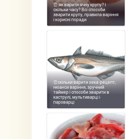
⏰ як варити ячну крупу? І
скільки часу? Всі способи
зварити крупу, правила варіння
і корисні поради
⏰скільки варити хека-рецепт,
нюанси варіння, зручний
таймер і способи зварити в
каструлі, мультиварці і
пароварці