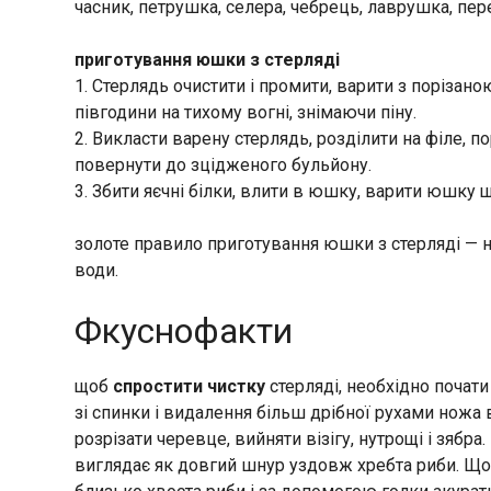
часник, петрушка, селера, чебрець, лаврушка, пер
приготування юшки з стерляді
1. Стерлядь очистити і промити, варити з порізан
півгодини на тихому вогні, знімаючи піну.
2. Викласти варену стерлядь, розділити на філе, п
повернути до зцідженого бульйону.
3. Збити яєчні білки, влити в юшку, варити юшку 
золоте правило приготування юшки з стерляді — на 
води.
Фкуснофакти
щоб
спростити чистку
стерляді, необхідно почати
зі спинки і видалення більш дрібної рухами ножа 
розрізати черевце, вийняти візігу, нутрощі і зябра
виглядає як довгий шнур уздовж хребта риби. Щоб 