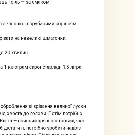
ець і сіль — за смаком
ою зеленню і порубаними корінням
орізати на невеликі шматочки,
ще 20 хвилин.
1 кілограм сирої стерляді 1,5 літра
 оброблення зі зрізання великої луски
від хвоста до голови. Потім потрібно
. Візіга — спинний хрящ осетрових, яка
дістати її, потрібно зробити надріз