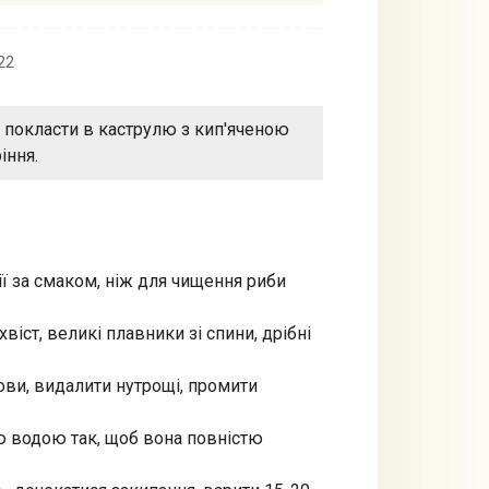
22
т, покласти в каструлю з кип'яченою
іння.
ції за смаком, ніж для чищення риби
хвіст, великі плавники зі спини, дрібні
лови, видалити нутрощі, промити
ю водою так, щоб вона повністю