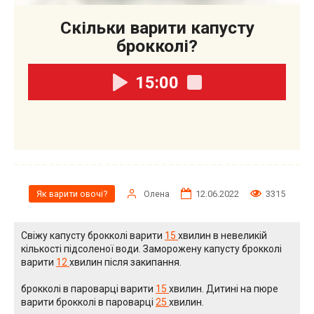
Скільки варити капусту
брокколі?
15:00
Олена
12.06.2022
3315
Як варити овочі?
Свіжу капусту брокколі варити
15
хвилин в невеликій
кількості підсоленої води. Заморожену капусту брокколі
варити
12
хвилин після закипання.
брокколі в пароварці варити
15
хвилин. Дитині на пюре
варити брокколі в пароварці
25
хвилин.