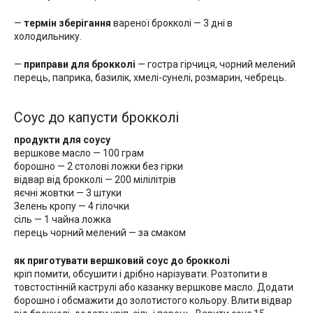
—
термін зберігання
вареної брокколі — 3 дні в
холодильнику.
—
приправи для брокколі
— гостра гірчиця, чорний мелений
перець, паприка, базилік, хмелі-сунелі, розмарин, чебрець.
Соус до капусти брокколі
продукти для соусу
вершкове масло — 100 грам
борошно — 2 столові ложки без гірки
відвар від брокколі — 200 мілілітрів
яєчні жовтки — 3 штуки
Зелень кропу — 4 гілочки
сіль — 1 чайна ложка
перець чорний мелений — за смаком
як приготувати вершковий соус до брокколі
кріп помити, обсушити і дрібно нарізувати. Розтопити в
товстостінній каструлі або казанку вершкове масло. Додати
борошно і обсмажити до золотистого кольору. Влити відвар