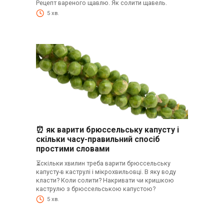
Рецепт вареного щавлю. Як солити щавель.
5 хв.
⏰ як варити брюссельську капусту і
скільки часу-правильний спосіб
простими словами
⏳скільки хвилин треба варити брюссельську
капусту-в каструлі і мікрохвильовці. В яку воду
класти? Коли солити? Накривати чи кришкою
каструлю з брюссельською капустою?
5 хв.