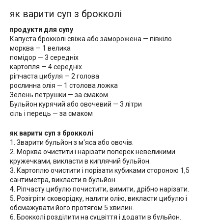
як варити суп з брокколі
продукти для супу
Капуста брокколі свіжа або заморожена — півкіло
морква — 1 велика
помідор — 3 середніх
картопля — 4 середніх
ріпчаста цибуля — 2 голова
рослинна олія — 1 столова ложка
Зелень петрушки — за смаком
Бульйон курячий або овочевий — 3 літри
сіль і перець — за смаком
як варити суп з брокколі
1. Зварити бульйон з м'яса або овочів.
2. Морква очистити і нарізати поперек невеликими
кружечками, викласти в киплячий бульйон.
3. Картоплю очистити і порізати кубиками стороною 1,5
сантиметра, викласти в бульйон.
4. Ріпчасту цибулю почистити, вимити, дрібно нарізати.
5. Розігріти сковорідку, налити олію, викласти цибулю і
обсмажувати його протягом 5 хвилин.
6. Брокколі розділити на суцвіття і додати в бульйон.