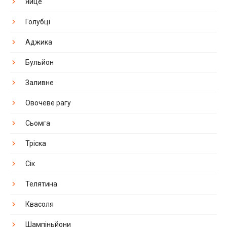
Яйце
Голубці
Аджика
Бульйон
Заливне
Овочеве рагу
Сьомга
Тріска
Сік
Телятина
Квасоля
Шампіньйони