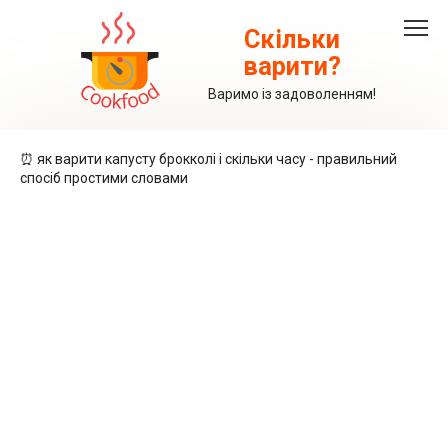
Перейти
до
Скільки
вмісту
варити?
Варимо із задоволенням!
⏰ як варити капусту брокколі і скільки часу - правильний
спосіб простими словами