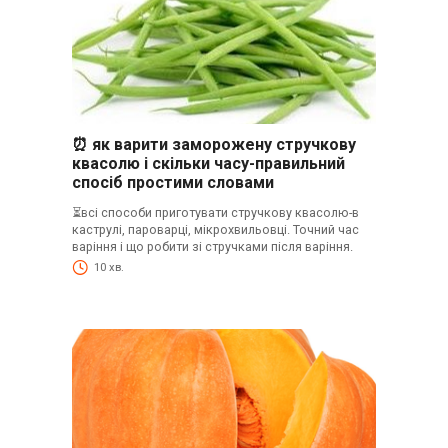
⏰ як варити заморожену стручкову
квасолю і скільки часу-правильний
спосіб простими словами
⏳всі способи приготувати стручкову квасолю-в
каструлі, пароварці, мікрохвильовці. Точний час
варіння і що робити зі стручками після варіння.
10 хв.