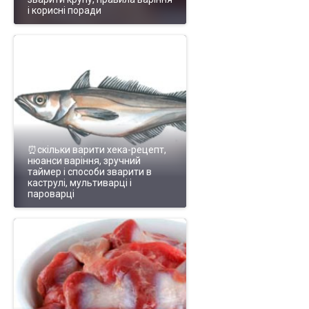
і корисні поради
⏰скільки варити хека-рецепт,
нюанси варіння, зручний
таймер і способи зварити в
каструлі, мультиварці і
пароварці