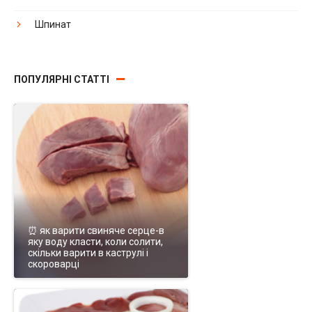
Шпинат
ПОПУЛЯРНІ СТАТТІ
⏰ як варити свиняче серце-в
яку воду класти, коли солити,
скільки варити в каструлі і
скороварці