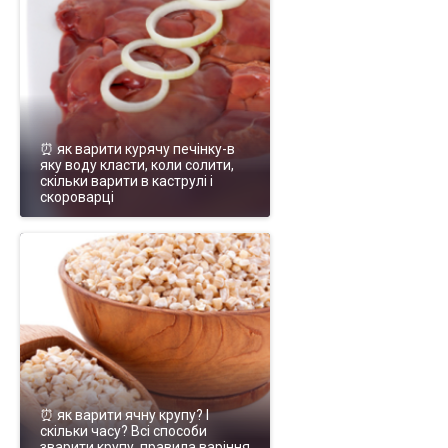
⏰ як варити курячу печінку-в
яку воду класти, коли солити,
скільки варити в каструлі і
скороварці
⏰ як варити ячну крупу? І
скільки часу? Всі способи
зварити крупу, правила варіння