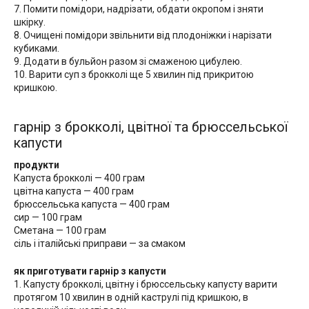
7. Помити помідори, надрізати, обдати окропом і зняти
шкірку.
8. Очищені помідори звільнити від плодоніжки і нарізати
кубиками.
9. Додати в бульйон разом зі смаженою цибулею.
10. Варити суп з брокколі ще 5 хвилин під прикритою
кришкою.
гарнір з брокколі, цвітної та брюссельської
капусти
продукти
Капуста брокколі — 400 грам
цвітна капуста — 400 грам
брюссельська капуста — 400 грам
сир — 100 грам
Сметана — 100 грам
сіль і італійські приправи — за смаком
як приготувати гарнір з капусти
1. Капусту брокколі, цвітну і брюссельську капусту варити
протягом 10 хвилин в одній каструлі під кришкою, в