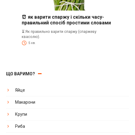
⏰ як варити спаржу і скільки часу-
правильний спосіб простими словами
⏳ Як правильно варити спаржу (спаржеву
квасолю).
5 хв.
ЩО ВАРИМО?
Яйце
Макарони
Крупи
Риба