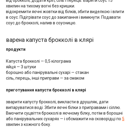
від брокколі, додати кріп, сіль і перець. Варити соус 15
хвилин на тихому вогні без кришки.
відокремити яєчні жовтки від білків, збити виделкою і влити
в соус. Підігрівати соус до закипання і вимкнути. Подавати
соус до брокколі, налив в соусницю.
варена капуста брокколі в клярі
продукти
Капуста брокколі — 0,5 кілограма
яйця — 3 штуки
борошно або панірувальні сухарі — стакан
сіль, перець, інші приправи — за смаком
приготування капусти брокколі в клярі
зварити капусту брокколі, викласти в друшляк, дати
випаруватися воді. Збити яєчні білки з приправами і сіллю.
Вмочити суцвіття брокколі в яєчному білку, потім в борошні
або панірувальних сухарях — і обсмажити на сковорідці по
5
хвилин з кожного боку.