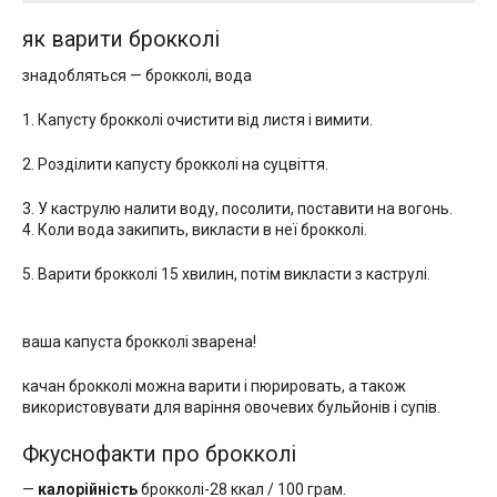
як варити брокколі
знадобляться — брокколі, вода
1. Капусту брокколі очистити від листя і вимити.
2. Розділити капусту брокколі на суцвіття.
3. У каструлю налити воду, посолити, поставити на вогонь.
4. Коли вода закипить, викласти в неї брокколі.
5. Варити брокколі 15 хвилин, потім викласти з каструлі.
ваша капуста брокколі зварена!
качан брокколі можна варити і пюрировать, а також
використовувати для варіння овочевих бульйонів і супів.
Фкуснофакти про брокколі
—
калорійність
брокколі-28 ккал / 100 грам.