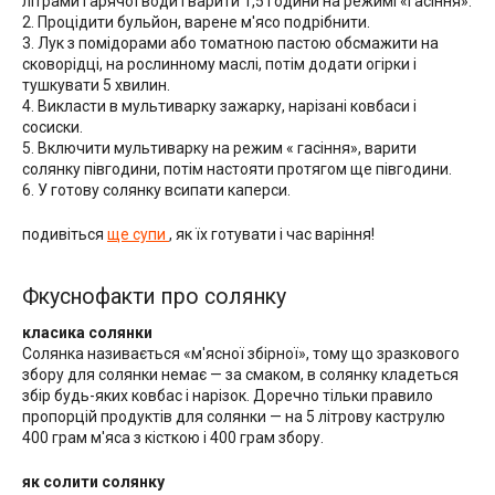
літрами гарячої води і варити 1,5 години на режимі «гасіння».
2. Процідити бульйон, варене м'ясо подрібнити.
3. Лук з помідорами або томатною пастою обсмажити на
сковорідці, на рослинному маслі, потім додати огірки і
тушкувати 5 хвилин.
4. Викласти в мультиварку зажарку, нарізані ковбаси і
сосиски.
5. Включити мультиварку на режим « гасіння», варити
солянку півгодини, потім настояти протягом ще півгодини.
6. У готову солянку всипати каперси.
подивіться
ще супи
, як їх готувати і час варіння!
Фкуснофакти про солянку
класика солянки
Солянка називається «м'ясної збірної», тому що зразкового
збору для солянки немає — за смаком, в солянку кладеться
збір будь-яких ковбас і нарізок. Доречно тільки правило
пропорцій продуктів для солянки — на 5 літрову каструлю
400 грам м'яса з кісткою і 400 грам збору.
як солити солянку