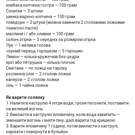
ковбаса копчена гостра — 100 грам
Сосиски — 3 штуки
шинка варено-копчена — 100 грам
помідори — 2 штуки (можна замінити 2 столовими ложками
томатної пасти)
маслини і / або оливки — 100 грам
солоні огірки — 3 середніх за розміром огірка
Лук — 1 велика голова
чорний перець горошком — 5 горошин
Лимон — кілька кружечків без цедри
кріп або петрушка — кілька гілочок
Сметана — по ложці на тарілку
рослинна олія — 2 столові ложки
каперси — 2 столові ложки
сіль — 1 чайна ложка
Як варити солянку
1. Налити в каструлю 4 літри води, трохи посолити, поставити
на великий вогонь.
2. Викласти в каструлю яловичину, коли вода закипить —
зменшити вогонь і зняти піну; далі варити під кришкою.
3. Варити яловичину 1 годину, потім викласти з каструлі,
нарізати і повернути в бульйон.