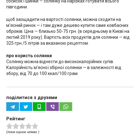
сосисок і шинки — солянку на нарізках готувати всього
півгодини.
щоб заощадити на вартості солянки, можна сходити на
м'ясний ринок — і там дуже дешево купити саме ковбасних
обрізків. Ціна — близько 50-75 грн. (в середньому в Києві на
лютий 2019 року). Вартість всіх продуктів для солянки — від
325 грн./5 літрів за вказаною рецептом.
про користь солянки
Солянку можна віднести до висококалорійних супів.
Калорійність м'ясної збірної солянки — в залежності від
збору, від 70 до 100 ккал/100 грам.
поділитися з друзями
Рейтинг
(поки оцінок немає )