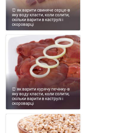
⏰ як варити свиняче серце-в
яку воду класти, коли солити,
скільки варити в каструлі і
скороварці
⏰ як варити курячу печінку-в
яку воду класти, коли солити,
скільки варити в каструлі і
скороварці