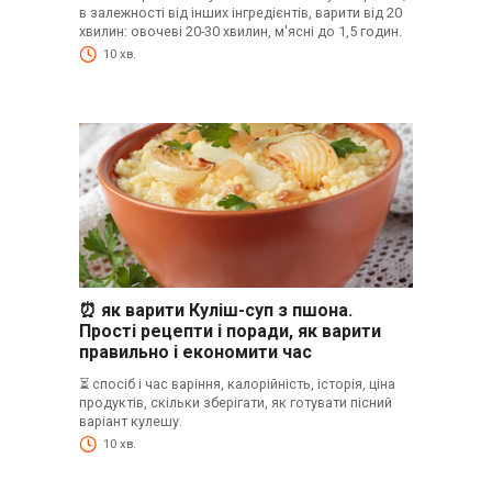
в залежності від інших інгредієнтів, варити від 20
хвилин: овочеві 20-30 хвилин, м'ясні до 1,5 годин.
10 хв.
⏰ як варити Куліш-суп з пшона.
Прості рецепти і поради, як варити
правильно і економити час
⏳ спосіб і час варіння, калорійність, історія, ціна
продуктів, скільки зберігати, як готувати пісний
варіант кулешу.
10 хв.