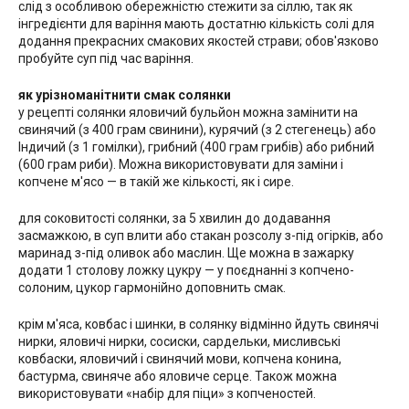
слід з особливою обережністю стежити за сіллю, так як
інгредієнти для варіння мають достатню кількість солі для
додання прекрасних смакових якостей страви; обов'язково
пробуйте суп під час варіння.
як урізноманітнити смак солянки
у рецепті солянки яловичий бульйон можна замінити на
свинячий (з 400 грам свинини), курячий (з 2 стегенець) або
Індичий (з 1 гомілки), грибний (400 грам грибів) або рибний
(600 грам риби). Можна використовувати для заміни і
копчене м'ясо — в такій же кількості, як і сире.
для соковитості солянки, за 5 хвилин до додавання
засмажкою, в суп влити або стакан розсолу з-під огірків, або
маринад з-під оливок або маслин. Ще можна в зажарку
додати 1 столову ложку цукру — у поєднанні з копчено-
солоним, цукор гармонійно доповнить смак.
крім м'яса, ковбас і шинки, в солянку відмінно йдуть свинячі
нирки, яловичі нирки, сосиски, сардельки, мисливські
ковбаски, яловичий і свинячий мови, копчена конина,
бастурма, свиняче або яловиче серце. Також можна
використовувати «набір для піци» з копченостей.