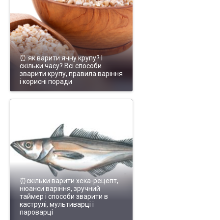
⏰ як варити ячну крупу? І
скільки часу? Всі способи
зварити крупу, правила варіння
і корисні поради
⏰скільки варити хека-рецепт,
нюанси варіння, зручний
таймер і способи зварити в
каструлі, мультиварці і
пароварці