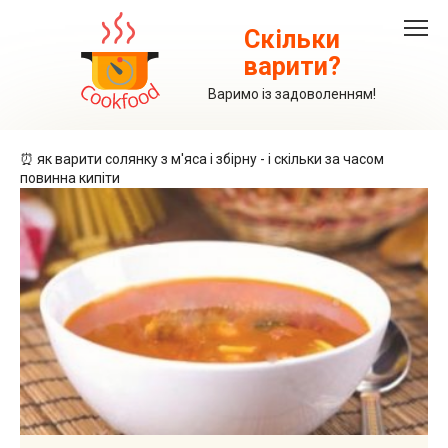
Перейти
до
Скільки
вмісту
варити?
Варимо із задоволенням!
⏰ як варити солянку з м'яса і збірну - і скільки за часом
повинна кипіти