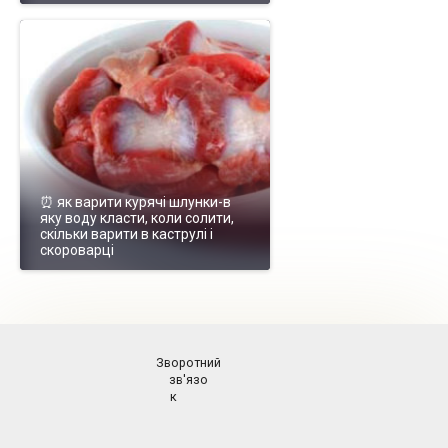
⏰ як варити курячі шлунки-в
яку воду класти, коли солити,
скільки варити в каструлі і
скороварці
Зворотний
зв'язо
к