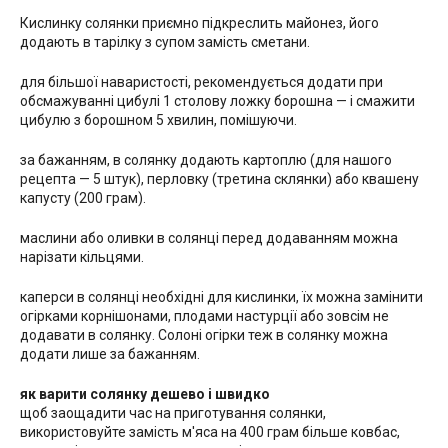
Кислинку солянки приємно підкреслить майонез, його
додають в тарілку з супом замість сметани.
для більшої наваристості, рекомендується додати при
обсмажуванні цибулі 1 столову ложку борошна — і смажити
цибулю з борошном 5 хвилин, помішуючи.
за бажанням, в солянку додають картоплю (для нашого
рецепта — 5 штук), перловку (третина склянки) або квашену
капусту (200 грам).
маслини або оливки в солянці перед додаванням можна
нарізати кільцями.
каперси в солянці необхідні для кислинки, їх можна замінити
огірками корнішонами, плодами настурції або зовсім не
додавати в солянку. Солоні огірки теж в солянку можна
додати лише за бажанням.
як варити солянку дешево і швидко
щоб заощадити час на приготування солянки,
використовуйте замість м'яса на 400 грам більше ковбас,