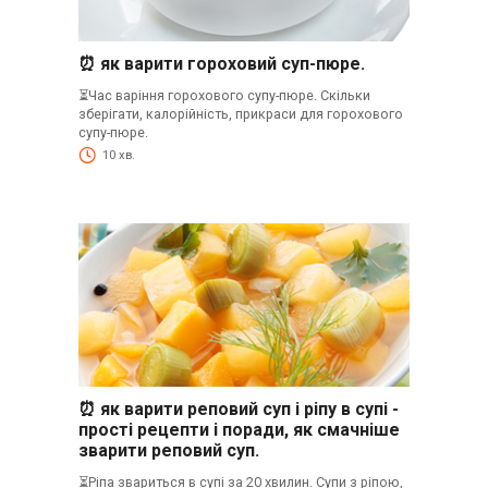
⏰ як варити гороховий суп-пюре.
⏳Час варіння горохового супу-пюре. Скільки
зберігати, калорійність, прикраси для горохового
супу-пюре.
10 хв.
⏰ як варити реповий суп і ріпу в супі -
прості рецепти і поради, як смачніше
зварити реповий суп.
⏳Ріпа звариться в супі за 20 хвилин. Супи з ріпою,