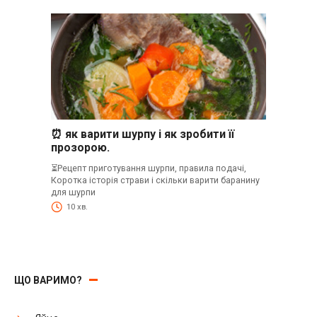
⏰ як варити шурпу і як зробити її
прозорою.
⏳Рецепт приготування шурпи, правила подачі,
Коротка історія страви і скільки варити баранину
для шурпи
10 хв.
ЩО ВАРИМО?