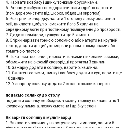
4. Нарізати ковбасу і шинку тонкими брусочками.
5. Ріпчасту цибулю і помідори очистити і дрібно нарізати
(помідори очистити від шкірки, обдавши окропом).
6. Розігріти сковорідку, налити 1 столову ложку рослинної
олії, викласти цибулю і смажити його 5 хвилин на
середньому вогні при постійному помішуванні до прозорості.
7. Додати помідори, тушкувати ще 5 хвилин.
8. Огірки нарізати тонкою соломкою або натерти на крупній
тертці, додати до цибулі і моркви разом з помідорами або
томатною пастою.
9. Поки гасяться овочі, нарізати тонкими півколами сосиски,
обсмажити на окремій сковорідці протягом 3 хвилин.
10. Зажарку додати в солянку, варити 2 хвилини.
11. Смажені сосиски, шинку і ковбасу додати в суп, варити ще
10 хвилин.
12. У зварену солянку додати 2 столові ложки каперсів.
подаємо солянку до столу
подавати солянку необхідно, в кожну тарілку поклавши по 1
кружечку лимона, ложку сметани і дрібку зелені.
Як варити солянку в мультиварці
1. Викласти яловичину в каструлю мультиварки, залити 5