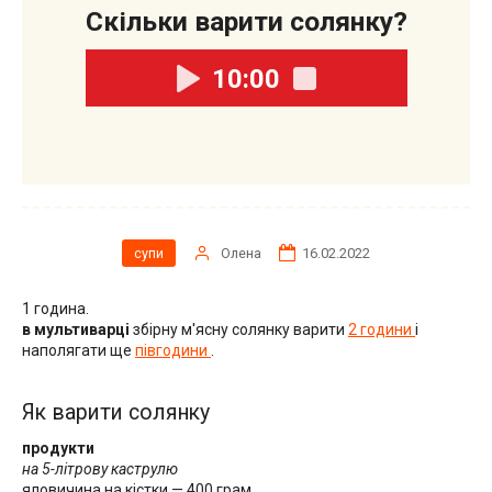
Скільки варити солянку?
10:00
Олена
16.02.2022
супи
1 година.
в мультиварці
збірну м'ясну солянку варити
2 години
і
наполягати ще
півгодини
.
Як варити солянку
продукти
на 5-літрову каструлю
яловичина на кістки — 400 грам