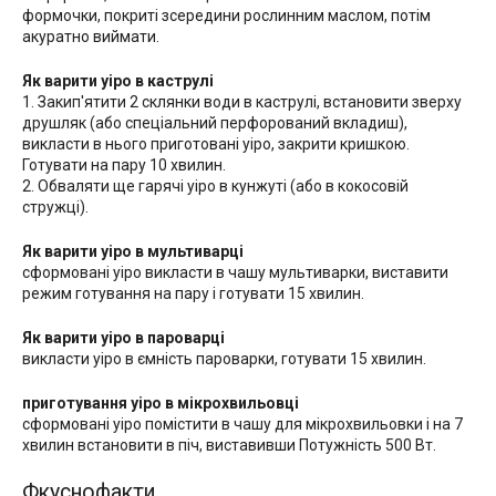
формочки, покриті зсередини рослинним маслом, потім
акуратно виймати.
Як варити уіро в каструлі
1. Закип'ятити 2 склянки води в каструлі, встановити зверху
друшляк (або спеціальний перфорований вкладиш),
викласти в нього приготовані уіро, закрити кришкою.
Готувати на пару 10 хвилин.
2. Обваляти ще гарячі уіро в кунжуті (або в кокосовій
стружці).
Як варити уіро в мультиварці
сформовані уіро викласти в чашу мультиварки, виставити
режим готування на пару і готувати 15 хвилин.
Як варити уіро в пароварці
викласти уіро в ємність пароварки, готувати 15 хвилин.
приготування уіро в мікрохвильовці
сформовані уіро помістити в чашу для мікрохвильовки і на 7
хвилин встановити в піч, виставивши Потужність 500 Вт.
Фкуснофакти