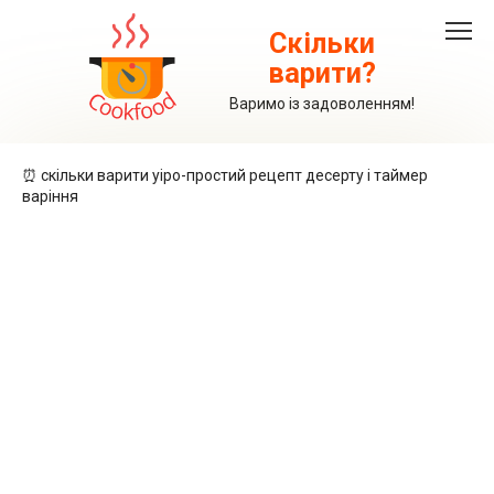
Перейти
до
Скільки
вмісту
варити?
Варимо із задоволенням!
⏰ скільки варити уіро-простий рецепт десерту і таймер
варіння