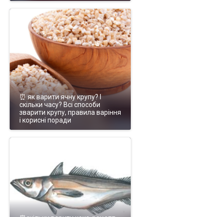
⏰ як варити ячну крупу? І
скільки часу? Всі способи
зварити крупу, правила варіння
і корисні поради