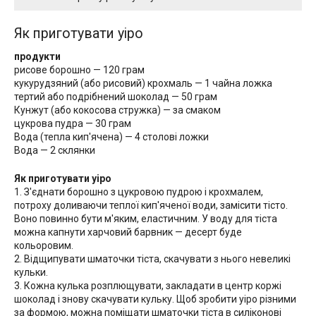
Як приготувати уіро
продукти
рисове борошно — 120 грам
кукурудзяний (або рисовий) крохмаль — 1 чайна ложка
тертий або подрібнений шоколад — 50 грам
Кунжут (або кокосова стружка) — за смаком
цукрова пудра — 30 грам
Вода (тепла кип'ячена) — 4 столові ложки
Вода — 2 склянки
Як приготувати уіро
1. З'єднати борошно з цукровою пудрою і крохмалем,
потроху доливаючи теплої кип'яченої води, замісити тісто.
Воно повинно бути м'яким, еластичним. У воду для тіста
можна капнути харчовий барвник — десерт буде
кольоровим.
2. Відщипувати шматочки тіста, скачувати з нього невеликі
кульки.
3. Кожна кулька розплющувати, закладати в центр коржі
шоколад і знову скачувати кульку. Щоб зробити уіро різними
за формою, можна поміщати шматочки тіста в силіконові