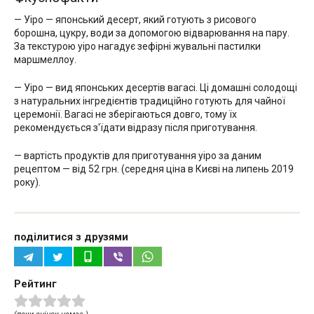
— Уіро — японський десерт, який готують з рисового
борошна, цукру, води за допомогою відварювання на пару.
За текстурою уіро нагадує зефірні жувальні пастилки
маршмеллоу.
— Уіро — вид японських десертів вагасі. Ці домашні солодощі
з натуральних інгредієнтів традиційно готують для чайної
церемонії. Вагасі не зберігаються довго, тому їх
рекомендується з'їдати відразу після приготування.
— вартість продуктів для приготування уіро за даним
рецептом — від 52 грн. (середня ціна в Києві на липень 2019
року).
поділитися з друзями
Рейтинг