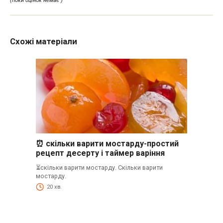
(поки оцінок немає )
Схожі матеріали
⏰ скільки варити мостарду-простий
рецепт десерту і таймер варіння
⏳скільки варити мостарду. Скільки варити
мостарду.
20 хв.