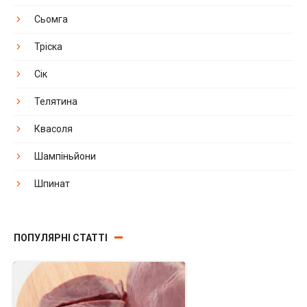
Сьомга
Тріска
Сік
Телятина
Квасоля
Шампіньйони
Шпинат
ПОПУЛЯРНІ СТАТТІ