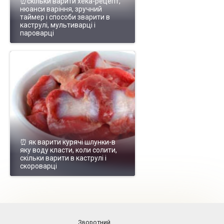
⏰скільки варити хека-рецепт,
нюанси варіння, зручний
таймер і способи зварити в
каструлі, мультиварці і
пароварці
⏰ як варити курячі шлунки-в
яку воду класти, коли солити,
скільки варити в каструлі і
скороварці
Зворотний