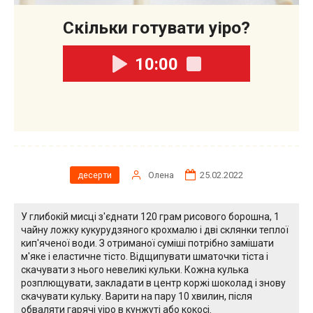
скільки готувати уіро?
10:00
Олена
25.02.2022
десерти
У глибокій мисці з'єднати 120 грам рисового борошна, 1
чайну ложку кукурудзяного крохмалю і дві склянки теплої
кип'яченої води. З отриманої суміші потрібно замішати
м'яке і еластичне тісто. Відщипувати шматочки тіста і
скачувати з нього невеликі кульки. Кожна кулька
розплющувати, закладати в центр коржі шоколад і знову
скачувати кульку. Варити на пару 10 хвилин, після
обваляти гарячі уіро в кунжуті або кокосі.