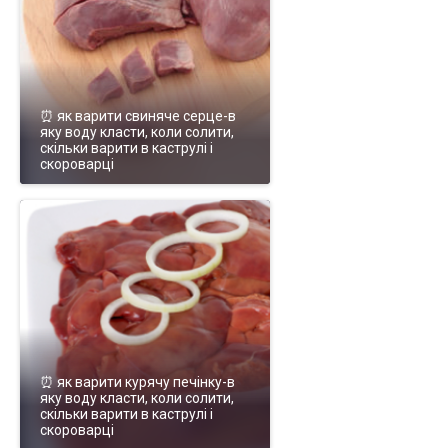
⏰ як варити свиняче серце-в
яку воду класти, коли солити,
скільки варити в каструлі і
скороварці
⏰ як варити курячу печінку-в
яку воду класти, коли солити,
скільки варити в каструлі і
скороварці