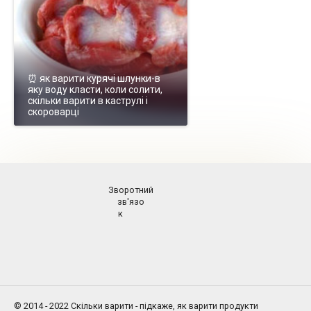
⏰ як варити курячі шлунки-в
яку воду класти, коли солити,
скільки варити в каструлі і
скороварці
Зворотний
зв'язо
к
© 2014 - 2022 Скільки варити - підкаже, як варити продукти