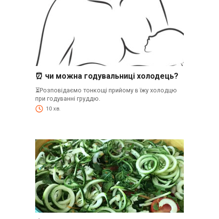
⏰ чи можна годувальниці холодець?
⏳Розповідаємо тонкощі прийому в їжу холодцю
при годуванні груддю.
10 хв.