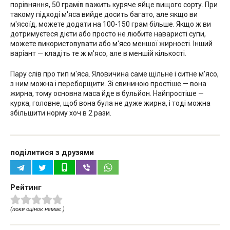
порівняння, 50 грамів важить куряче яйце вищого сорту. При
такому підході м'яса вийде досить багато, але якщо ви
м'ясоїд, можете додати на 100-150 грам більше. Якщо ж ви
дотримуєтеся дієти або просто не любите наваристі супи,
можете використовувати або м'ясо меншої жирності. Інший
варіант — кладіть те ж м'ясо, але в меншій кількості.
Пару слів про тип м'яса. Яловичина саме щільне і ситне м'ясо,
з ним можна і переборщити. Зі свининою простіше — вона
жирна, тому основна маса йде в бульйон. Найпростіше —
курка, головне, щоб вона була не дуже жирна, і тоді можна
збільшити норму хоч в 2 рази.
поділитися з друзями
Рейтинг
(поки оцінок немає )