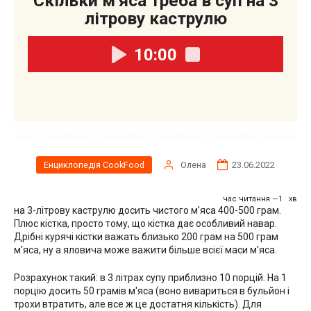
Скільки м'яса треба в суп на 3
літрову каструлю
10:00
Олена
23.06.2022
Енциклопедія CookFood
час читання —1 хв
на 3-літрову каструлю досить чистого м'яса 400-500 грам.
Плюс кістка, просто тому, що кістка дає особливий навар.
Дрібні курячі кістки важать близько 200 грам на 500 грам
м'яса, ну а яловича може важити більше всієї маси м'яса.
Розрахунок такий: в 3 літрах супу приблизно 10 порцій. На 1
порцію досить 50 грамів м'яса (воно вивариться в бульйон і
трохи втратить, але все ж це достатня кількість). Для