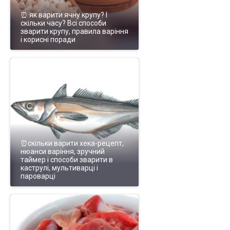
⏰ як варити ячну крупу? І
скільки часу? Всі способи
зварити крупу, правила варіння
і корисні поради
⏰скільки варити хека-рецепт,
нюанси варіння, зручний
таймер і способи зварити в
каструлі, мультиварці і
пароварці