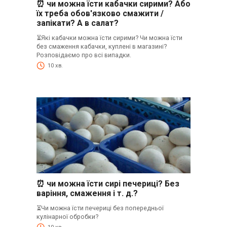
⏰ чи можна їсти кабачки сирими? Або
їх треба обов'язково смажити /
запікати? А в салат?
⏳Які кабачки можна їсти сирими? Чи можна їсти
без смаження кабачки, куплені в магазині?
Розповідаємо про всі випадки.
10 хв.
⏰ чи можна їсти сирі печериці? Без
варіння, смаження і т. д.?
⏳Чи можна їсти печериці без попередньої
кулінарної обробки?