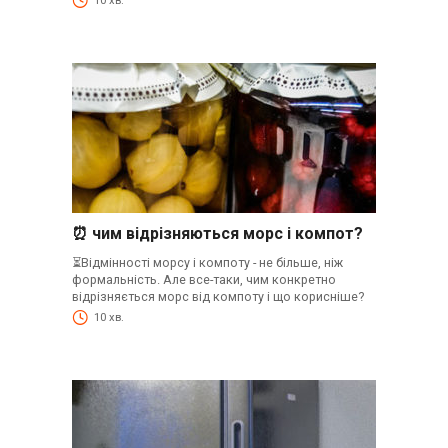
10 хв.
⏰ чим відрізняються морс і компот?
⏳Відмінності морсу і компоту - не більше, ніж
формальність. Але все-таки, чим конкретно
відрізняється морс від компоту і що корисніше?
10 хв.