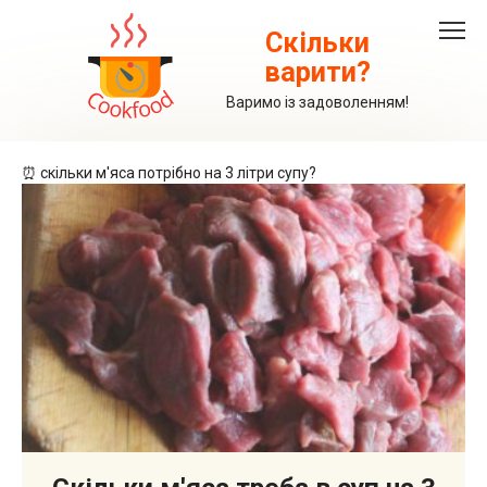
Перейти
до
Скільки
вмісту
варити?
Варимо із задоволенням!
⏰ скільки м'яса потрібно на 3 літри супу?