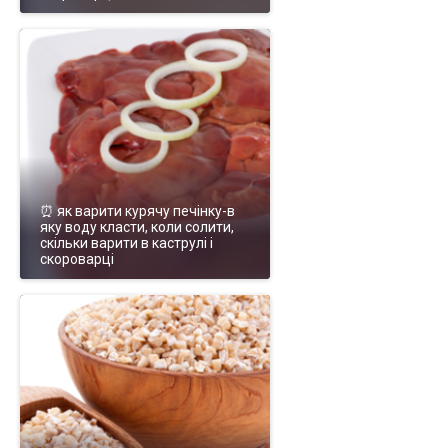
⏰ як варити курячу печінку-в
яку воду класти, коли солити,
скільки варити в каструлі і
скороварці