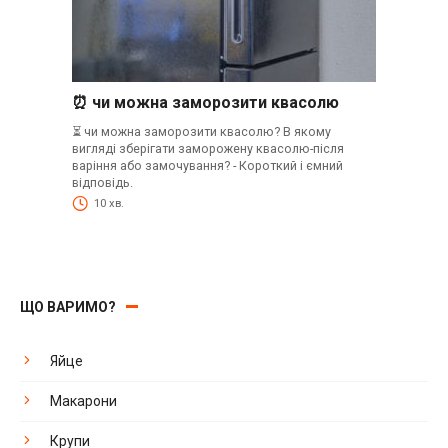
⏰ чи можна заморозити квасолю
⏳ чи можна заморозити квасолю? В якому
вигляді зберігати заморожену квасолю-після
варіння або замочування? - Короткий і ємний
відповідь.
10 хв.
ЩО ВАРИМО?
Яйце
Макарони
Крупи