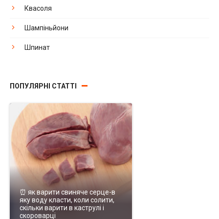
Квасоля
Шампіньйони
Шпинат
ПОПУЛЯРНІ СТАТТІ
⏰ як варити свиняче серце-в
яку воду класти, коли солити,
скільки варити в каструлі і
скороварці