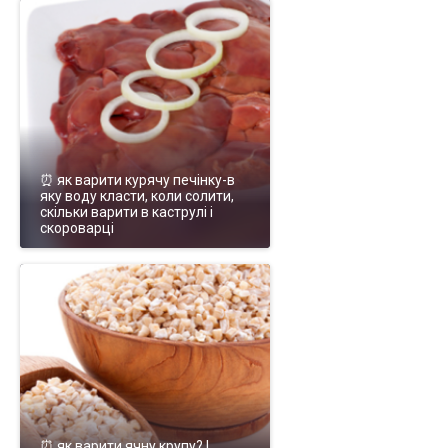
⏰ як варити курячу печінку-в
яку воду класти, коли солити,
скільки варити в каструлі і
скороварці
⏰ як варити ячну крупу? І