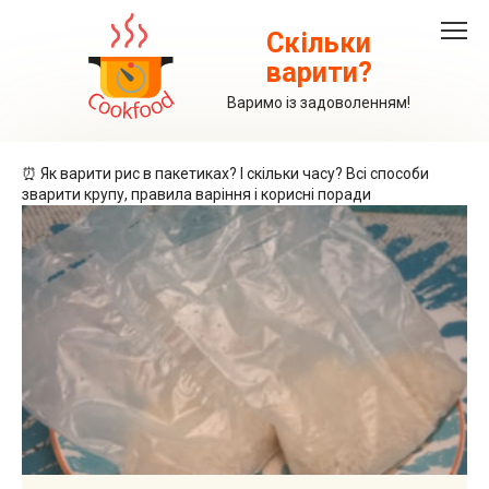
Перейти
до
Скільки
вмісту
варити?
Варимо із задоволенням!
⏰ Як варити рис в пакетиках? І скільки часу? Всі способи
зварити крупу, правила варіння і корисні поради