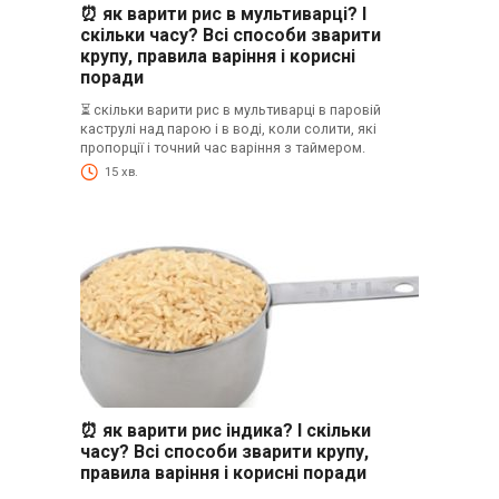
⏰ як варити рис в мультиварці? І
скільки часу? Всі способи зварити
крупу, правила варіння і корисні
поради
⏳ скільки варити рис в мультиварці в паровій
каструлі над парою і в воді, коли солити, які
пропорції і точний час варіння з таймером.
15 хв.
⏰ як варити рис індика? І скільки
часу? Всі способи зварити крупу,
правила варіння і корисні поради