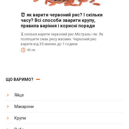
⏰ як варити червоний рис? І скільки
часу? Всі способи зварити крупу,
правила варіння і корисні поради
⏳ скільки варити червоний рис Містраль і як. Як
поліпшити смак рису жасмин. Червоний рис
варити від 35 хвилин до 1 години.
40 хв.
ЩО ВАРИМО?
Яйце
Макарони
Крупи