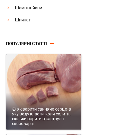
Шампіньйони
Шпинат
ПОПУЛЯРНІ СТАТТІ
⏰ як варити свиняче серце-в
яку воду класти, коли солити,
скільки варити в каструлі і
скороварці