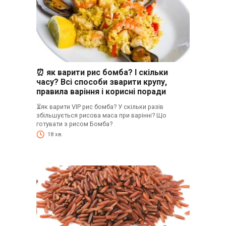
⏰ як варити рис бомба? І скільки
часу? Всі способи зварити крупу,
правила варіння і корисні поради
⏳як варити VIP рис бомба? У скільки разів
збільшується рисова маса при варінні? Що
готувати з рисом Бомба?
18 хв.