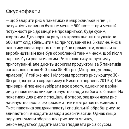
Фкуснофакти
— щоб зварити рис в пакетиках в мікрохвильовій печі, її
потужність повинна бути не менше 800 ватт — при меншій
потужності рис до кінця не провариться, буде сухим,
жорстким. Для варіння рису в мікрохвильовці потужністю
600 ватт слід збільшити час приготування на 5 хвилин. Рис в
пакетику після варіння не потрібно промивати, оскільки на
виробництві він вже був оброблений таким чином, щоб після
варіння бути розсипчастим. Рис в пакетику є зручним у
приготуванні, але досить дорогим продуктом: за 5 пакетиків
загальною вагою 400 грам 35-40 грн. (Містраль, увелка,
ярмарок). У той же час 1 кілограм простого рису коштує 30-
35 грн. (всі ціни в середньому в Києві на червень 2019 р). Рис
при варінні повинен увібрати всю вологу, однак при варінні
рису в пакетиках використовується води набагато більше. На
пакетиках для рису є спеціальні отвори, завдяки яким рис
насичується вологою і разом з тим не втрачає поживності.
Рис з пакетика завдяки пакету і спеціальній обробці рису не
злипається і виходить завжди розсипчастий. Однак якщо
порушені умови зберігання і рис все ж злипся,
рекомендується додати масло і подавати рис з соусом.