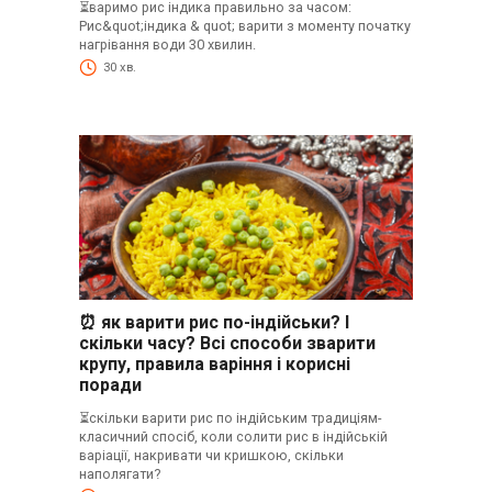
⏳варимо рис індика правильно за часом:
Рис&quot;індика & quot; варити з моменту початку
нагрівання води 30 хвилин.
30 хв.
⏰ як варити рис по-індійськи? І
скільки часу? Всі способи зварити
крупу, правила варіння і корисні
поради
⏳скільки варити рис по індійським традиціям-
класичний спосіб, коли солити рис в індійській
варіації, накривати чи кришкою, скільки
наполягати?