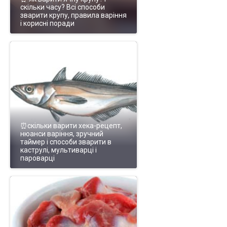
скільки часу? Всі способи
зварити крупу, правила варіння
і корисні поради
⏰скільки варити хека-рецепт,
нюанси варіння, зручний
таймер і способи зварити в
каструлі, мультиварці і
пароварці