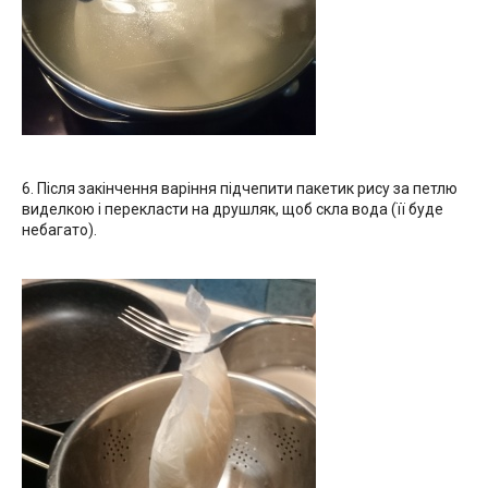
6. Після закінчення варіння підчепити пакетик рису за петлю
виделкою і перекласти на друшляк, щоб скла вода (її буде
небагато).